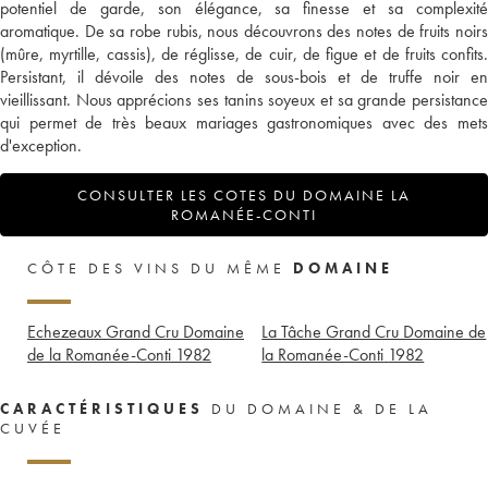
potentiel de garde, son élégance, sa finesse et sa complexité
aromatique. De sa robe rubis, nous découvrons des notes de fruits noirs
(mûre, myrtille, cassis), de réglisse, de cuir, de figue et de fruits confits.
Persistant, il dévoile des notes de sous-bois et de truffe noir en
vieillissant. Nous apprécions ses tanins soyeux et sa grande persistance
qui permet de très beaux mariages gastronomiques avec des mets
d'exception.
CONSULTER LES COTES DU DOMAINE LA
ROMANÉE-CONTI
CÔTE DES VINS DU MÊME
DOMAINE
Echezeaux Grand Cru Domaine
La Tâche Grand Cru Domaine de
de la Romanée-Conti
1982
la Romanée-Conti
1982
CARACTÉRISTIQUES
DU DOMAINE & DE LA
CUVÉE