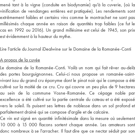
mené tant à la vigne (conduite en biodynamie) qu'à la cuverie, (où la
vinification de vendanges entières est pratiquée). Les rendements sont
extrêmement faibles et certains vins comme le montrachet ne sont pas
millésimés chaque année en raison de quantités trop faibles (ce fut le
cas en 1992 ou 2016). Un grand millésime est celui de 1945, son prix
est évidemment à la hauteur du mythe.
Lire l'article du Journal iDealwine sur le Domaine de la Romanée-Conti
A propos de la cuvée
Le domaine de la Romanée-Conti. Voilà un nom qui fait rêver au-delà
des portes bourguignonnes. Celui-ci nous propose un romanée-saint-
vivant issu du grand cru éponyme dont le pinot noir qui le compose a été
cultivé sur la moitié de ce cru. Cru qui couvre un peu plus de 9 hectares
au sein de la commune Vosne-Romanée. Ce cépage noble par
excellence a été cultivé sur la partie centrale du coteau et a été exposé
vers le soleil. Ils puisent ses lettres de noblesse dans un sol profond et
parfaitement drainé qui se compose d'argile et de calcaire.
Ce vin est signé en quantité infinitésimale dans la mesure où seulement
10 000 à 15 000 flacons sortent chaque année. Les amateurs sont
donc nombreux à se l'arracher. Il faut dire que ce nectar séduit par son