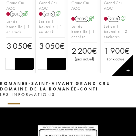
Grand Cru
Grand Cru
Grand Cru
Grand Cru
AOC
AOC
AOC
AOC
2015
A
2015
A
2002
A
2018
A
Lot de 1
Lot de 1
Lot de 1
Lot de 1
bouteille | 1
bouteille | 1
bouteille | 1
bouteille | 2
en stock
en stock
enchère
enchères
3 050
€
3 050
€
2 200
€
1 900
€
(
prix actuel
)
(
prix actuel
)
✕
ROMANÉE-SAINT-VIVANT GRAND CRU
DOMAINE DE LA ROMANÉE-CONTI
LES INFORMATIONS