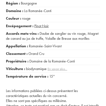
Région :
Bourgogne
Domaine :
La Romanée-Conti
Couleur :
rouge
Encépagement :
Pinot Noir
Accords mets-vins :
Daube de sanglier au vin rouge
,
Magret
de canard au jus de truffe
,
Volaille de Bresse aux morilles
Appellation :
Romanée-Saint-Vivant
Classement :
Grand Cru
Propriétaire :
Domaine de la Romanée-Conti
Viticulture :
biodynamique
En savoir plus...
Température de service :
15°
Les informations publiées ci-dessus présentent les
caractéristiques actuelles du vin concerné.
Elles ne sont pas spécifiques au millésime.
Attention, ce texte est protégé par un droit d'auteur. Il est interdit