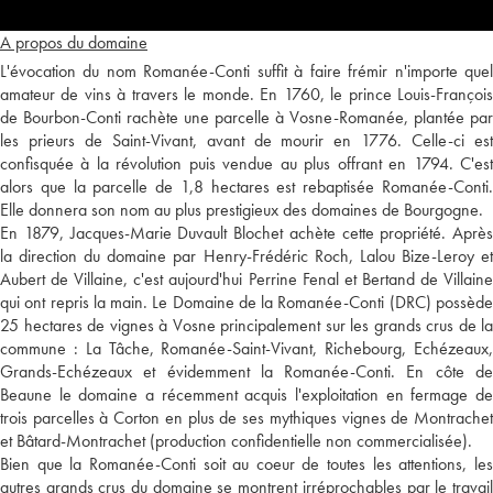
A propos du domaine
L'évocation du nom Romanée-Conti suffit à faire frémir n'importe quel
amateur de vins à travers le monde. En 1760, le prince Louis-François
de Bourbon-Conti rachète une parcelle à Vosne-Romanée, plantée par
les prieurs de Saint-Vivant, avant de mourir en 1776. Celle-ci est
confisquée à la révolution puis vendue au plus offrant en 1794. C'est
alors que la parcelle de 1,8 hectares est rebaptisée Romanée-Conti.
Elle donnera son nom au plus prestigieux des domaines de Bourgogne.
En 1879, Jacques-Marie Duvault Blochet achète cette propriété. Après
la direction du domaine par Henry-Frédéric Roch, Lalou Bize-Leroy et
Aubert de Villaine, c'est aujourd'hui Perrine Fenal et Bertand de Villaine
qui ont repris la main. Le Domaine de la Romanée-Conti (DRC) possède
25 hectares de vignes à Vosne principalement sur les grands crus de la
commune : La Tâche, Romanée-Saint-Vivant, Richebourg, Echézeaux,
Grands-Echézeaux et évidemment la Romanée-Conti. En côte de
Beaune le domaine a récemment acquis l'exploitation en fermage de
trois parcelles à Corton en plus de ses mythiques vignes de Montrachet
et Bâtard-Montrachet (production confidentielle non commercialisée).
Bien que la Romanée-Conti soit au coeur de toutes les attentions, les
autres grands crus du domaine se montrent irréprochables par le travail