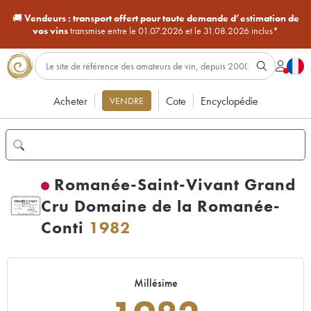
🚚
Vendeurs :
transport offert pour toute demande d’estimation de
vos vins
transmise entre le 01.07.2026 et le 31.08.2026 inclus*
Acheter
Cote
Encyclopédie
VENDRE
Romanée-Saint-Vivant Grand
Cru Domaine de la Romanée-
Conti
1982
Millésime