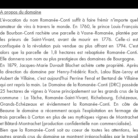
A propos du domaine
L'évocation du nom Romanée-Conti suffit à faire frémir n'importe quel
amateur de vins à travers le monde. En 1760, le prince Louis-François
de Bourbon-Conti rachète une parcelle à Vosne-Romanée, plantée par
les prieurs de Saint-Vivant, avant de mourir en 1776. Celle-ci est
confisquée à la révolution puis vendue au plus offrant en 1794. C'est
alors que la parcelle de 1,8 hectares est rebaptisée Romanée-Conti.
Elle donnera son nom au plus prestigieux des domaines de Bourgogne.
En 1879, Jacques-Marie Duvault Blochet achète cette propriété. Après
la direction du domaine par Henry-Frédéric Roch, Lalou Bize-Leroy et
Aubert de Villaine, c'est aujourd'hui Perrine Fenal et Bertand de Villaine
qui ont repris la main. Le Domaine de la Romanée-Conti (DRC) possède
25 hectares de vignes à Vosne principalement sur les grands crus de la
commune : La Tâche, Romanée-Saint-Vivant, Richebourg, Echézeaux,
Grands-Echézeaux et évidemment la Romanée-Conti. En côte de
Beaune le domaine a récemment acquis l'exploitation en fermage de
trois parcelles à Corton en plus de ses mythiques vignes de Montrachet
et Bâtard-Montrachet (production confidentielle non commercialisée).
Bien que la Romanée-Conti soit au coeur de toutes les attentions, les
autres grands crus du domaine se montrent irréprochables par le travail