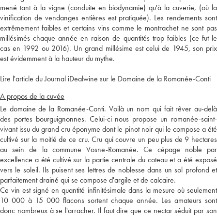
mené tant à la vigne (conduite en biodynamie) qu'à la cuverie, (où la
vinification de vendanges entières est pratiquée). Les rendements sont
extrêmement faibles et certains vins comme le montrachet ne sont pas
millésimés chaque année en raison de quantités trop faibles (ce fut le
cas en 1992 ou 2016). Un grand millésime est celui de 1945, son prix
est évidemment à la hauteur du mythe.
Lire l'article du Journal iDealwine sur le Domaine de la Romanée-Conti
A propos de la cuvée
Le domaine de la Romanée-Conti. Voilà un nom qui fait rêver au-delà
des portes bourguignonnes. Celui-ci nous propose un romanée-saint-
vivant issu du grand cru éponyme dont le pinot noir qui le compose a été
cultivé sur la moitié de ce cru. Cru qui couvre un peu plus de 9 hectares
au sein de la commune Vosne-Romanée. Ce cépage noble par
excellence a été cultivé sur la partie centrale du coteau et a été exposé
vers le soleil. Ils puisent ses lettres de noblesse dans un sol profond et
parfaitement drainé qui se compose d'argile et de calcaire.
Ce vin est signé en quantité infinitésimale dans la mesure où seulement
10 000 à 15 000 flacons sortent chaque année. Les amateurs sont
donc nombreux à se l'arracher. Il faut dire que ce nectar séduit par son