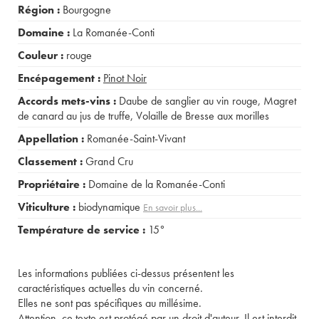
Région :
Bourgogne
Domaine :
La Romanée-Conti
Couleur :
rouge
Encépagement :
Pinot Noir
Accords mets-vins :
Daube de sanglier au vin rouge
,
Magret
de canard au jus de truffe
,
Volaille de Bresse aux morilles
Appellation :
Romanée-Saint-Vivant
Classement :
Grand Cru
Propriétaire :
Domaine de la Romanée-Conti
Viticulture :
biodynamique
En savoir plus...
Température de service :
15°
Les informations publiées ci-dessus présentent les
caractéristiques actuelles du vin concerné.
Elles ne sont pas spécifiques au millésime.
Attention, ce texte est protégé par un droit d'auteur. Il est interdit