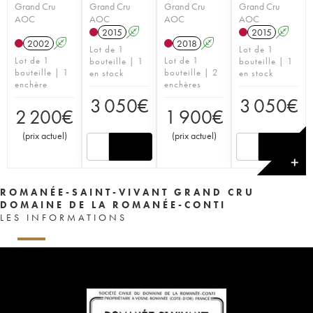
Grand Cru
Grand Cru
Grand Cru
Grand Cru
AOC
AOC
AOC
AOC
2015
A
2015
A
2002
A
2018
A
Lot de 1
Lot de 1
Lot de 1
Lot de 1
bouteille | 1
bouteille | 1
bouteille | 1
bouteille | 2
en stock
en stock
enchère
enchères
3 050
€
3 050
€
2 200
€
1 900
€
(
prix actuel
)
(
prix actuel
)
✕
ROMANÉE-SAINT-VIVANT GRAND CRU
DOMAINE DE LA ROMANÉE-CONTI
LES INFORMATIONS