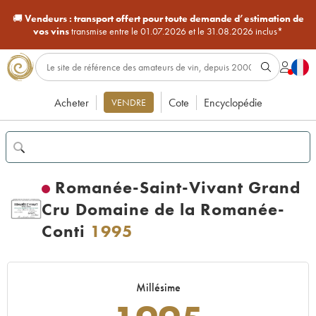
🚚
Vendeurs :
transport offert pour toute demande d’estimation de
vos vins
transmise entre le 01.07.2026 et le 31.08.2026 inclus*
Acheter
Cote
Encyclopédie
VENDRE
Romanée-Saint-Vivant Grand
Cru Domaine de la Romanée-
Conti
1995
Millésime