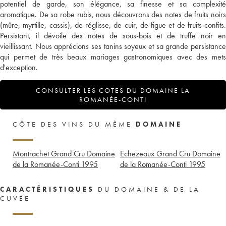
potentiel de garde, son élégance, sa finesse et sa complexité
aromatique. De sa robe rubis, nous découvrons des notes de fruits noirs
(mûre, myrtille, cassis), de réglisse, de cuir, de figue et de fruits confits.
Persistant, il dévoile des notes de sous-bois et de truffe noir en
vieillissant. Nous apprécions ses tanins soyeux et sa grande persistance
qui permet de très beaux mariages gastronomiques avec des mets
d'exception.
CONSULTER LES COTES DU DOMAINE LA
ROMANÉE-CONTI
CÔTE DES VINS DU MÊME
DOMAINE
Montrachet Grand Cru Domaine
Echezeaux Grand Cru Domaine
de la Romanée-Conti
1995
de la Romanée-Conti
1995
CARACTÉRISTIQUES
DU DOMAINE & DE LA
CUVÉE