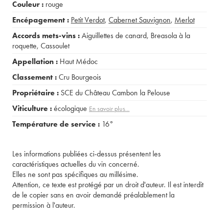
Couleur :
rouge
Encépagement :
Petit Verdot
,
Cabernet Sauvignon
,
Merlot
Accords mets-vins :
Aiguillettes de canard
,
Breasola à la
roquette
,
Cassoulet
Appellation :
Haut Médoc
Classement :
Cru Bourgeois
Propriétaire :
SCE du Château Cambon la Pelouse
Viticulture :
écologique
En savoir plus...
Température de service :
16°
Les informations publiées ci-dessus présentent les
caractéristiques actuelles du vin concerné.
Elles ne sont pas spécifiques au millésime.
Attention, ce texte est protégé par un droit d'auteur. Il est interdit
de le copier sans en avoir demandé préalablement la
permission à l'auteur.