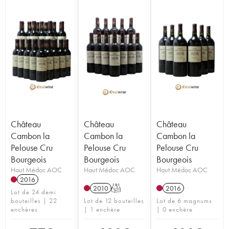
Château
Château
Château
Cambon la
Cambon la
Cambon la
Pelouse Cru
Pelouse Cru
Pelouse Cru
Bourgeois
Bourgeois
Bourgeois
Haut Médoc AOC
Haut Médoc AOC
Haut Médoc AOC
2016
2010
T
2016
Lot de 24 demi
bouteilles | 22
Lot de 12 bouteilles
Lot de 6 magnums
enchères
| 1 enchère
| 0 enchère