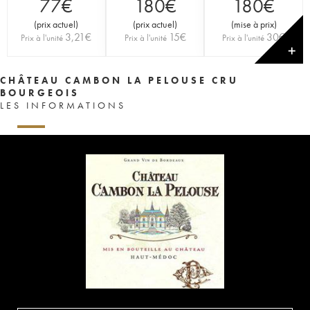
77
€
180
€
180
€
(
prix actuel
)
(
prix actuel
)
(
mise à prix
)
3,21
€
15
€
30
€
Prix à l'unité
Prix à l'unité
Prix à l'unité
✕
CHÂTEAU CAMBON LA PELOUSE CRU
BOURGEOIS
LES INFORMATIONS