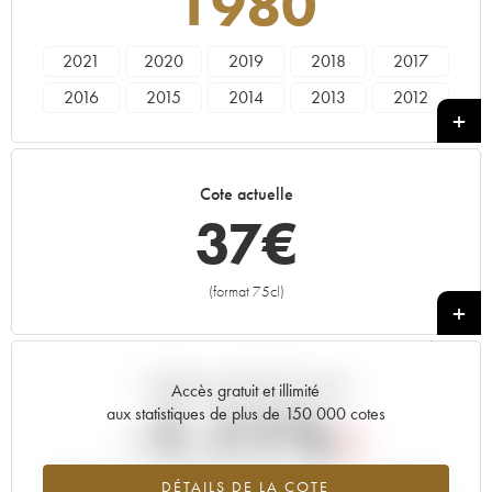
1980
2021
2020
2019
2018
2017
2016
2015
2014
2013
2012
2011
2010
2009
2008
2007
2006
2005
2004
2003
2002
Cote actuelle
2001
2000
1999
1998
1997
37
€
1996
1995
1994
1993
1992
1991
1990
1989
1988
1987
(format 75cl)
+
1986
1985
1984
1983
1982
1981
1980
1979
1978
Tendance actuelle de la cote
Accès gratuit et illimité
-1.11%
aux statistiques de plus de 150 000 cotes
Tendance à la baisse du millésime 1980 en 2026 par rapport à
DÉTAILS DE LA COTE