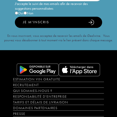
J'accepte le suivi de mes emails afin de recevoir des
suggestions personnalisées
Oui
Non
JE M'INSCRIS
En vous inscrivant, vous acceptez de recevoir les emails de iDealwine. Vous
pouvez vous désabonner à tout moment via le lien présent dans chaque message.
ESTIMATION VIN GRATUITE
RECRUTEMENT
QUI SOMMES-NOUS ?
RESPONSABILITÉ D'ENTREPRISE
TARIFS ET DÉLAIS DE LIVRAISON
DOMAINES PARTENAIRES
PRESSE