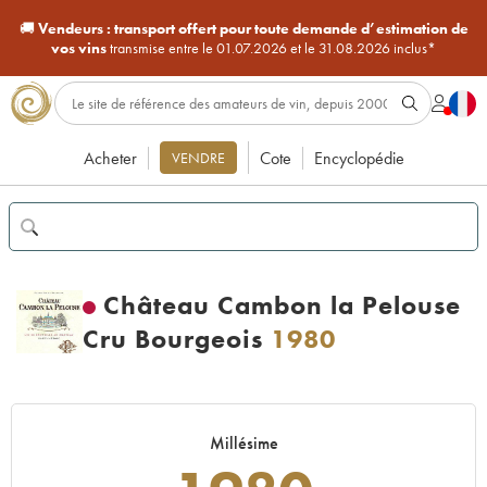
🚚
Vendeurs :
transport offert pour toute demande d’estimation de
vos vins
transmise entre le 01.07.2026 et le 31.08.2026 inclus*
Acheter
Cote
Encyclopédie
VENDRE
Château Cambon la Pelouse
Cru Bourgeois
1980
Millésime