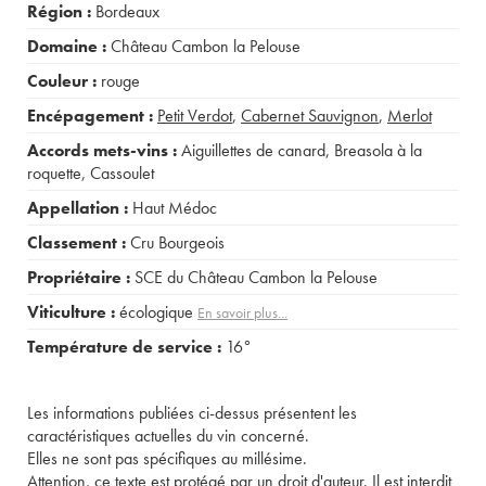
Région :
Bordeaux
Domaine :
Château Cambon la Pelouse
Couleur :
rouge
Encépagement :
Petit Verdot
,
Cabernet Sauvignon
,
Merlot
Accords mets-vins :
Aiguillettes de canard
,
Breasola à la
roquette
,
Cassoulet
Appellation :
Haut Médoc
Classement :
Cru Bourgeois
Propriétaire :
SCE du Château Cambon la Pelouse
Viticulture :
écologique
En savoir plus...
Température de service :
16°
Les informations publiées ci-dessus présentent les
caractéristiques actuelles du vin concerné.
Elles ne sont pas spécifiques au millésime.
Attention, ce texte est protégé par un droit d'auteur. Il est interdit