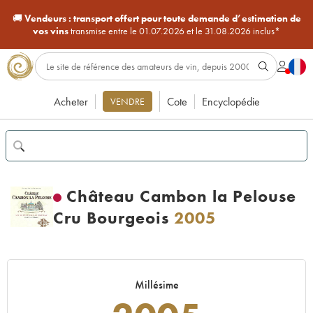
🚚
Vendeurs :
transport offert pour toute demande d’estimation de
vos vins
transmise entre le 01.07.2026 et le 31.08.2026 inclus*
Acheter
Cote
Encyclopédie
VENDRE
Château Cambon la Pelouse
Cru Bourgeois
2005
Millésime