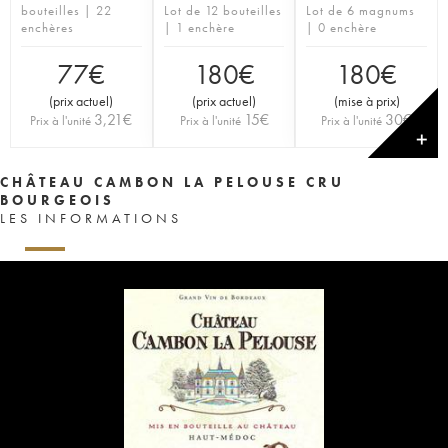
bouteilles | 22
Lot de 12 bouteilles
Lot de 6 magnums
enchères
| 1 enchère
| 0 enchère
77
€
180
€
180
€
(
prix actuel
)
(
prix actuel
)
(
mise à prix
)
3,21
€
15
€
30
€
Prix à l'unité
Prix à l'unité
Prix à l'unité
✕
CHÂTEAU CAMBON LA PELOUSE CRU
BOURGEOIS
LES INFORMATIONS