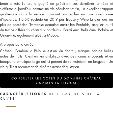
beau terroir. Le cru a gagné en précision ces dernières années et
s'affirme aujourd'hui comme un vin séduisant et fin, un excellent rapport
qualité-prix dans la région. Courant aujourd'hui sur une soixantaine
d'hectares, il a été racheté en 2019 par Treasury Wine Estates qui, en
plus de posséder l'immense domaine australien Penfolds, acquiert au fil
du temps différents châteaux bordelais. Parmi eux, Belle-Vue, Bolaire et
Gironville, également situés à Macau.
A propos de la cuvée
Château Cambon la Pelouse est un vin charnu, marqué par de belles
notes de fruits. C'est un vin ambitieux avec des tanins imposants et un
bouquet aromatique large qui lui permet de se maintenir en longueur. Un
vin qu'il est recommandé d'aérer avant dégustation.
CONSULTER LES COTES DU DOMAINE CHÂTEAU
CAMBON LA PELOUSE
CARACTÉRISTIQUES
DU DOMAINE & DE LA
CUVÉE