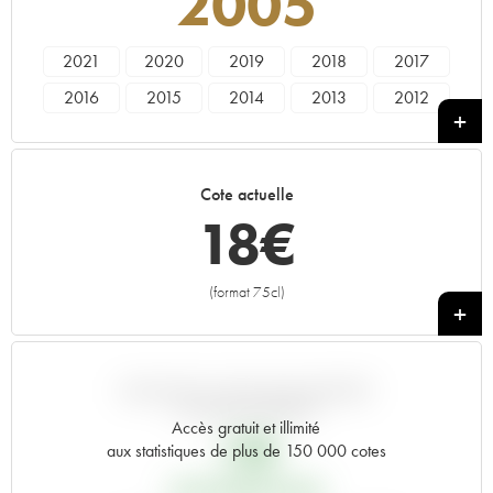
2005
2021
2020
2019
2018
2017
2016
2015
2014
2013
2012
2011
2010
2009
2008
2007
2006
2005
2004
2003
2002
Cote actuelle
2001
2000
1999
1998
1997
18
€
1996
1995
1994
1993
1992
1991
1990
1989
1988
1987
(format 75cl)
+
1986
1985
1984
1983
1982
1981
1980
1979
1978
VARIATION COTE PAR RAPPORT
AU PRIX PRIMEUR
Accès gratuit et illimité
13
€
aux statistiques de plus de 150 000 cotes
PRIX PRIMEURS 2005