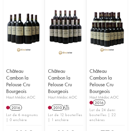
Château
Château
Château
Cambon la
Cambon la
Cambon la
Pelouse Cru
Pelouse Cru
Pelouse Cru
Bourgeois
Bourgeois
Bourgeois
Haut Médoc AOC
Haut Médoc AOC
Haut Médoc AOC
2016
2016
2010
T
Lot de 24 demi
Lot de 6 magnums
Lot de 12 bouteilles
bouteilles | 22
| 0 enchère
| 1 enchère
enchères