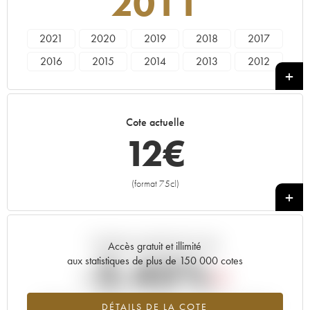
2011
2021
2020
2019
2018
2017
2016
2015
2014
2013
2012
2011
2010
2009
2008
2007
2006
2005
2004
2003
2002
Cote actuelle
2001
2000
1999
1998
1997
12
€
1996
1995
1994
1993
1992
1991
1990
1989
1988
1987
(format 75cl)
+
1986
1985
1984
1983
1982
1981
1980
1979
1978
Tendance actuelle de la cote
Accès gratuit et illimité
-2.45%
aux statistiques de plus de 150 000 cotes
Tendance à la baisse du millésime 2011 en 2026 par rapport à
DÉTAILS DE LA COTE