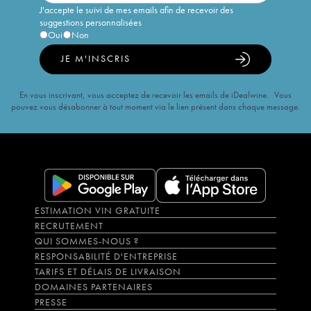
J'accepte le suivi de mes emails afin de recevoir des
suggestions personnalisées
Oui
Non
JE M'INSCRIS
En vous inscrivant, vous acceptez de recevoir les emails de iDealwine. Vous
pouvez vous désabonner à tout moment via le lien présent dans chaque message.
ESTIMATION VIN GRATUITE
RECRUTEMENT
QUI SOMMES-NOUS ?
RESPONSABILITÉ D'ENTREPRISE
TARIFS ET DÉLAIS DE LIVRAISON
DOMAINES PARTENAIRES
PRESSE