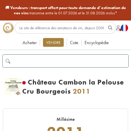
🚚
Vendeurs :
transport offert pour toute demande d’estimation de
vos vins
transmise entre le 01.07.2026 et le 31.08.2026 inclus*
Acheter
Cote
Encyclopédie
VENDRE
Château Cambon la Pelouse
Cru Bourgeois
2011
Millésime