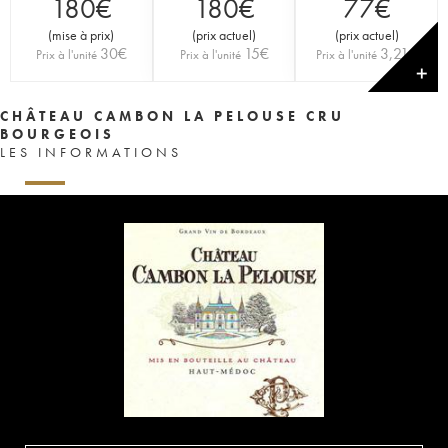
180
€
180
€
77
€
(
mise à prix
)
(
prix actuel
)
(
prix actuel
)
30
€
15
€
3,21
€
Prix à l'unité
Prix à l'unité
Prix à l'unité
✕
CHÂTEAU CAMBON LA PELOUSE CRU
BOURGEOIS
LES INFORMATIONS