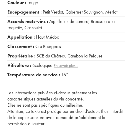
Couleur :
rouge
Encépagement :
Petit Verdot
,
Cabernet Sauvignon
,
Merlot
Accords mets-vins :
Aiguillettes de canard
,
Breasola à la
roquette
,
Cassoulet
Appellation :
Haut Médoc
Classement :
Cru Bourgeois
Propriétaire :
SCE du Château Cambon la Pelouse
Viticulture :
écologique
En savoir plus...
Température de service :
16°
Les informations publiées ci-dessus présentent les
caractéristiques actuelles du vin concerné.
Elles ne sont pas spécifiques au millésime.
Attention, ce texte est protégé par un droit d'auteur. Il est interdit
de le copier sans en avoir demandé préalablement la
permission à l'auteur.