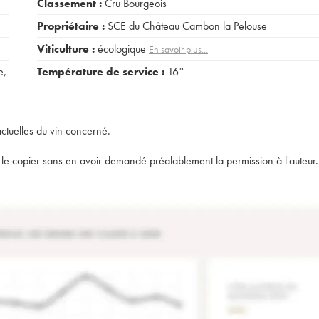
Classement :
Cru Bourgeois
Propriétaire :
SCE du Château Cambon la Pelouse
Viticulture :
écologique
En savoir plus...
e
,
Température de service :
16°
actuelles du vin concerné.
t de le copier sans en avoir demandé préalablement la permission à l'auteur.