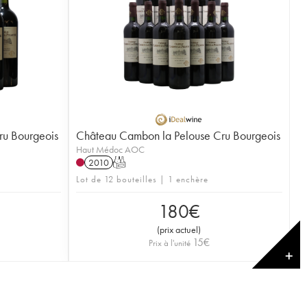
ru Bourgeois
Château Cambon la Pelouse Cru Bourgeois
Haut Médoc AOC
2010
T
Lot de 12 bouteilles | 1 enchère
180
€
(
prix actuel
)
15
€
Prix à l'unité
✕