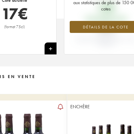
Cote actuelle
aux statistiques de plus de 150 
12
€
17
€
cotes
PRIX PRIMEURS 1999
(format 75cl)
DÉTAILS DE LA COTE
+38%
VARIATION COTE ACTUELLE / PRI
PRIMEUR
+
IS EN VENTE
ENCHÈRE