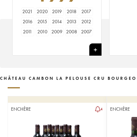
2021
2020
2019
2018
2017
2016
2015
2014
2013
2012
2011
2010
2009
2008
2007
2006
2005
2004
2003
2002
2001
2000
1999
1998
1997
1996
1995
1994
1993
1992
1991
1990
1989
1988
1987
CHÂTEAU CAMBON LA PELOUSE CRU BOURGEO
1986
1985
1984
1983
1982
1981
1980
1979
1978
ENCHÈRE
ENCHÈRE
4