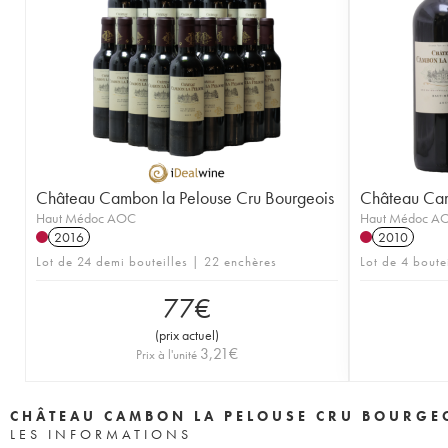
Château Cambon la Pelouse Cru Bourgeois
Château Cam
Haut Médoc AOC
Haut Médoc A
2016
2010
Lot de 24 demi bouteilles | 22 enchères
Lot de 4 boute
77
€
(
prix actuel
)
3,21
€
Prix à l'unité
CHÂTEAU CAMBON LA PELOUSE CRU BOURGE
LES INFORMATIONS