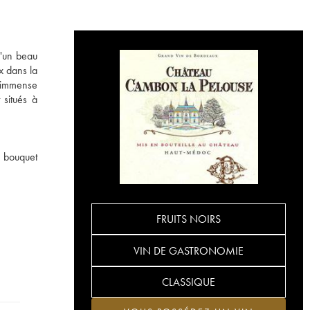
d'un beau
x dans la
l'immense
 situés à
n bouquet
FRUITS NOIRS
VIN DE GASTRONOMIE
CLASSIQUE