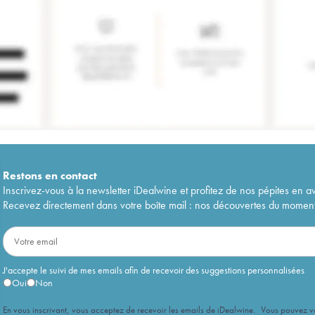
Restons en
contact
Inscrivez-vous à la newsletter iDealwine et profitez de nos pépites en a
Recevez directement dans votre boîte mail : nos découvertes du moment, 
J'accepte le suivi de mes emails afin de recevoir des suggestions personnalisées
Oui
Non
En vous inscrivant, vous acceptez de recevoir les emails de iDealwine. Vous pouvez 