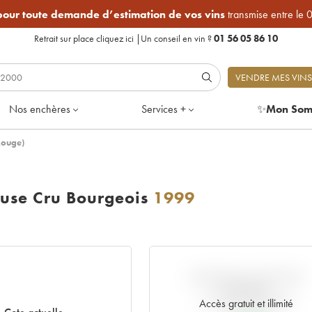
 pour toute demande d’estimation de vos vins
transmise entre le 
Retrait sur place
cliquez ici
|
Un conseil en vin ?
01 56 05 86 10
VENDRE MES VINS
Nos enchères
Services +
✨
Mon Som
Rouge)
use Cru Bourgeois
1999
VARIATION COTE PAR
RAPPORT
AU PRIX PRIMEUR
Accès gratuit et illimité