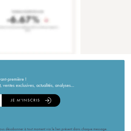
vant-première !
ventes exclusives, actualités, analyses...
JE M'INSCRIS
vous désabonner à tout moment via le lien présent dans chaque message.