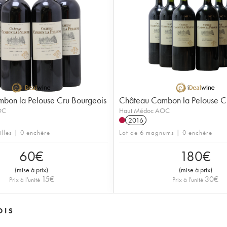
bon la Pelouse Cru Bourgeois
Château Cambon la Pelouse C
OC
Haut Médoc AOC
2016
illes | 0 enchère
Lot de 6 magnums | 0 enchère
60
€
180
€
(
mise à prix
)
(
mise à prix
)
15
€
30
€
Prix à l'unité
Prix à l'unité
OIS