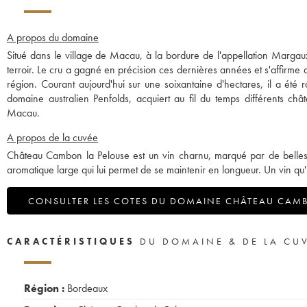
A propos du domaine
Situé dans le village de Macau, à la bordure de l'appellation Marga
terroir. Le cru a gagné en précision ces dernières années et s'affirme a
région. Courant aujourd'hui sur une soixantaine d'hectares, il a ét
domaine australien Penfolds, acquiert au fil du temps différents châ
Macau.
A propos de la cuvée
Château Cambon la Pelouse est un vin charnu, marqué par de belles n
aromatique large qui lui permet de se maintenir en longueur. Un vin qu
CONSULTER LES COTES DU DOMAINE CHÂTEAU CAMB
CARACTÉRISTIQUES
DU DOMAINE & DE LA CU
Région :
Bordeaux