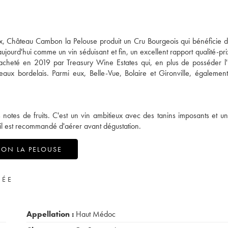
ux, Château Cambon la Pelouse produit un Cru Bourgeois qui bénéficie 
ujourd'hui comme un vin séduisant et fin, un excellent rapport qualité-pri
é racheté en 2019 par Treasury Wine Estates qui, en plus de posséder 
teaux bordelais. Parmi eux, Belle-Vue, Bolaire et Gironville, également
otes de fruits. C'est un vin ambitieux avec des tanins imposants et u
'il est recommandé d'aérer avant dégustation.
ON LA PELOUSE
VÉE
Appellation :
Haut Médoc