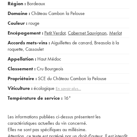
Région :
Bordeaux
Domaine :
Château Cambon la Pelouse
Couleur :
rouge
Encépagement :
Petit Verdot
,
Cabernet Sauvignon
,
Merlot
Accords mets-vins :
Aiguillettes de canard
,
Breasola à la
roquette
,
Cassoulet
Appellation :
Haut Médoc
Classement :
Cru Bourgeois
Propriétaire :
SCE du Château Cambon la Pelouse
Viticulture :
écologique
En savoir plus...
Température de service :
16°
Les informations publiées ci-dessus présentent les
caractéristiques actuelles du vin concerné.
Elles ne sont pas spécifiques au millésime.
Attention, ce texte est protégé par un droit d'auteur. Il est interdit