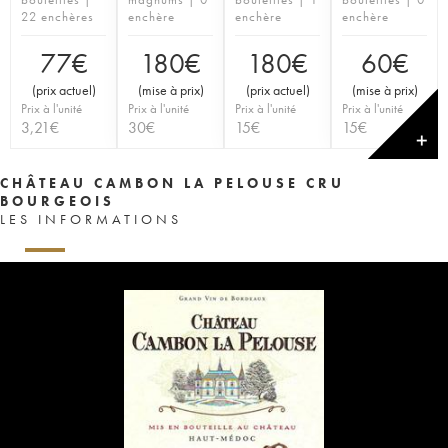
22 enchères
enchère
enchère
enchère
77
€
180
€
180
€
60
€
(
prix actuel
)
(
mise à prix
)
(
prix actuel
)
(
mise à prix
)
Prix à l'unité
Prix à l'unité
Prix à l'unité
Prix à l'unité
3,21
€
30
€
15
€
15
€
✕
CHÂTEAU CAMBON LA PELOUSE CRU
BOURGEOIS
LES INFORMATIONS