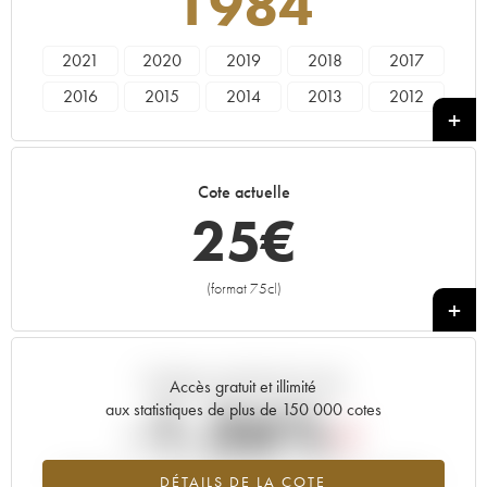
1984
2021
2020
2019
2018
2017
2016
2015
2014
2013
2012
2011
2010
2009
2008
2007
2006
2005
2004
2003
2002
Cote actuelle
2001
2000
1999
1998
1997
25
€
1996
1995
1994
1993
1992
1991
1990
1989
1988
1987
(format 75cl)
+
1986
1985
1984
1983
1982
1981
1980
1979
1978
Tendance actuelle de la cote
Accès gratuit et illimité
-1.36%
aux statistiques de plus de 150 000 cotes
Tendance à la baisse du millésime 1984 en 2026 par rapport à
DÉTAILS DE LA COTE