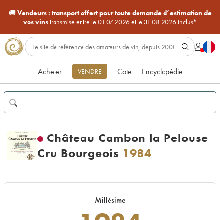
🚚
Vendeurs :
transport offert pour toute demande d’estimation de
vos vins
transmise entre le 01.07.2026 et le 31.08.2026 inclus*
Acheter
Cote
Encyclopédie
VENDRE
Château Cambon la Pelouse
Cru Bourgeois
1984
Millésime