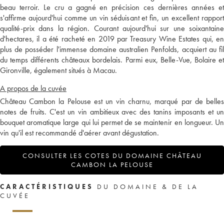
beau terroir. Le cru a gagné en précision ces dernières années et
s'affirme aujourd'hui comme un vin séduisant et fin, un excellent rapport
qualité-prix dans la région. Courant aujourd'hui sur une soixantaine
d'hectares, il a été racheté en 2019 par Treasury Wine Estates qui, en
plus de posséder l'immense domaine australien Penfolds, acquiert au fil
du temps différents châteaux bordelais. Parmi eux, Belle-Vue, Bolaire et
Gironville, également situés à Macau.
A propos de la cuvée
Château Cambon la Pelouse est un vin charnu, marqué par de belles
notes de fruits. C'est un vin ambitieux avec des tanins imposants et un
bouquet aromatique large qui lui permet de se maintenir en longueur. Un
vin qu'il est recommandé d'aérer avant dégustation.
CONSULTER LES COTES DU DOMAINE CHÂTEAU
CAMBON LA PELOUSE
CARACTÉRISTIQUES
DU DOMAINE & DE LA
CUVÉE