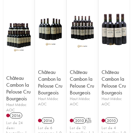
Château
Château
Château
Château
Cambon la
Cambon la
Cambon la
Cambon la
Pelouse Cru
Pelouse Cru
Pelouse Cru
Pelouse Cru
Bourgeois
Bourgeois
Bourgeois
Bourgeois
Haut Médoc
Haut Médoc
Haut Médoc
AOC
AOC
AOC
Haut Médoc
AOC
2016
2016
2010
T
2010
Lot de 24
demi
Lot de 6
Lot de 12
Lot de 4
bouteilles |
magnums | 0
bouteilles | 1
bouteilles | 0