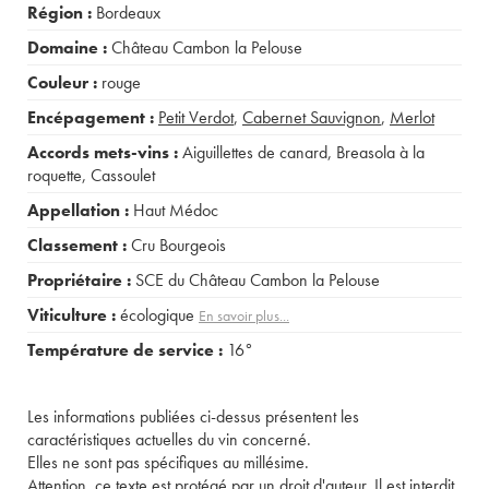
Région :
Bordeaux
Domaine :
Château Cambon la Pelouse
Couleur :
rouge
Encépagement :
Petit Verdot
,
Cabernet Sauvignon
,
Merlot
Accords mets-vins :
Aiguillettes de canard
,
Breasola à la
roquette
,
Cassoulet
Appellation :
Haut Médoc
Classement :
Cru Bourgeois
Propriétaire :
SCE du Château Cambon la Pelouse
Viticulture :
écologique
En savoir plus...
Température de service :
16°
Les informations publiées ci-dessus présentent les
caractéristiques actuelles du vin concerné.
Elles ne sont pas spécifiques au millésime.
Attention, ce texte est protégé par un droit d'auteur. Il est interdit