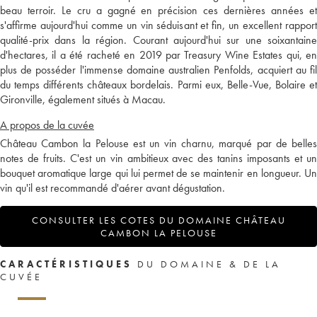
beau terroir. Le cru a gagné en précision ces dernières années et
s'affirme aujourd'hui comme un vin séduisant et fin, un excellent rapport
qualité-prix dans la région. Courant aujourd'hui sur une soixantaine
d'hectares, il a été racheté en 2019 par Treasury Wine Estates qui, en
plus de posséder l'immense domaine australien Penfolds, acquiert au fil
du temps différents châteaux bordelais. Parmi eux, Belle-Vue, Bolaire et
Gironville, également situés à Macau.
A propos de la cuvée
Château Cambon la Pelouse est un vin charnu, marqué par de belles
notes de fruits. C'est un vin ambitieux avec des tanins imposants et un
bouquet aromatique large qui lui permet de se maintenir en longueur. Un
vin qu'il est recommandé d'aérer avant dégustation.
CONSULTER LES COTES DU DOMAINE CHÂTEAU
CAMBON LA PELOUSE
CARACTÉRISTIQUES
DU DOMAINE & DE LA
CUVÉE