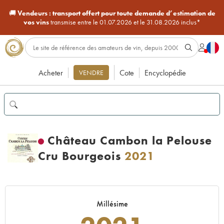
🚚
Vendeurs :
transport offert pour toute demande d’estimation de
vos vins
transmise entre le 01.07.2026 et le 31.08.2026 inclus*
Acheter
Cote
Encyclopédie
VENDRE
Château Cambon la Pelouse
Cru Bourgeois
2021
Millésime