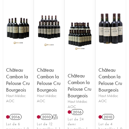
Château
Château
Château
Château
Cambon la
Cambon la
Cambon la
Cambon la
Pelouse Cru
Pelouse Cru
Pelouse Cru
Pelouse Cru
Bourgeois
Bourgeois
Bourgeois
Bourgeois
Haut Médoc
Haut Médoc
Haut Médoc
AOC
AOC
AOC
Haut Médoc
AOC
2016
2016
2010
T
2010
Lot de 24
Lot de 6
Lot de 12
demi
Lot de 4
magnums | 0
bouteilles | 1
bouteilles |
bouteilles | 0