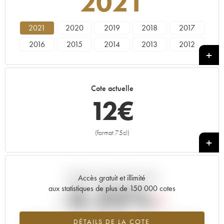
2021
2021
2020
2019
2018
2017
2016
2015
2014
2013
2012
2011
2010
2009
2008
2007
2006
2005
2004
2003
2002
Cote actuelle
2001
2000
1999
1998
1997
12
€
1996
1995
1994
1993
1992
1991
1990
1989
1988
1987
(format 75cl)
+
1986
1985
1984
1983
1982
1981
1980
1979
1978
Tendance actuelle de la cote
Accès gratuit et illimité
-3.25%
aux statistiques de plus de 150 000 cotes
Tendance à la baisse du millésime 2021 en 2026 par rapport à
DÉTAILS DE LA COTE