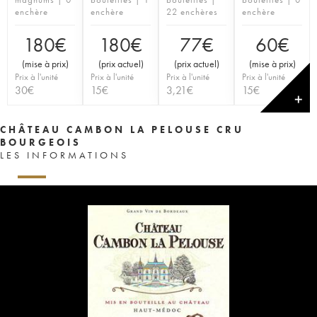
enchère
enchère
22 enchères
enchère
180
€
180
€
77
€
60
€
(
mise à prix
)
(
prix actuel
)
(
prix actuel
)
(
mise à prix
)
Prix à l'unité
Prix à l'unité
Prix à l'unité
Prix à l'unité
30
€
15
€
3,21
€
15
€
✕
CHÂTEAU CAMBON LA PELOUSE CRU
BOURGEOIS
LES INFORMATIONS