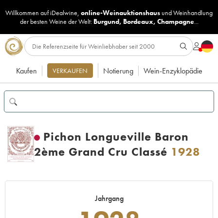
Willkommen auf iDealwine,
online-Weinauktionshaus
und
Weinhandlung
der besten Weine der Welt:
Burgund
,
Bordeaux
,
Champagne
...
Kaufen
Notierung
Wein-Enzyklopädie
VERKAUFEN
Pichon Longueville Baron
2ème Grand Cru Classé
1928
Jahrgang