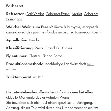
Farbe:
rot
Rebsorten:
Petit Verdot
,
Cabernet Franc
,
Merlot
,
Cabernet
Sauvignon
Welcher Wein zum Essen?
Lièvre à la royale
,
Magret de
canard avec des pommes fondus au beurre
,
Tournedos Rossini
Appellation:
Pauillac
Klassifizierung:
2ème Grand Cru Classé
Eigentümer:
Château Pichon Baron
Produktionsmethode:
nachhaltige Landwirtschaft
Mehr
erfahren …
Trinktemperatur:
16°
Die untenstehenden öffentlichen Informationen betreffen
aktuelle Merkmale des erwähnten Weins.
Sie beziehen sich nicht auf einen spezifischen Jahrgang.
Achtung, dieser Text wird durch das Urheberrecht geschützt.