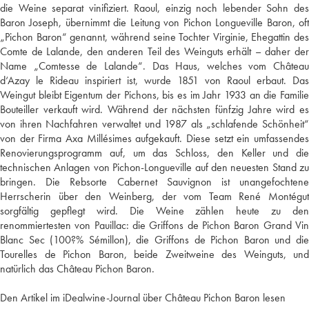
die Weine separat vinifiziert. Raoul, einzig noch lebender Sohn des
Baron Joseph, übernimmt die Leitung von Pichon Longueville Baron, oft
„Pichon Baron“ genannt, während seine Tochter Virginie, Ehegattin des
Comte de Lalande, den anderen Teil des Weinguts erhält – daher der
Name „Comtesse de Lalande“. Das Haus, welches vom Château
d‘Azay le Rideau inspiriert ist, wurde 1851 von Raoul erbaut. Das
Weingut bleibt Eigentum der Pichons, bis es im Jahr 1933 an die Familie
Bouteiller verkauft wird. Während der nächsten fünfzig Jahre wird es
von ihren Nachfahren verwaltet und 1987 als „schlafende Schönheit“
von der Firma Axa Millésimes aufgekauft. Diese setzt ein umfassendes
Renovierungsprogramm auf, um das Schloss, den Keller und die
technischen Anlagen von Pichon-Longueville auf den neuesten Stand zu
bringen. Die Rebsorte Cabernet Sauvignon ist unangefochtene
Herrscherin über den Weinberg, der vom Team René Montégut
sorgfältig gepflegt wird. Die Weine zählen heute zu den
renommiertesten von Pauillac: die Griffons de Pichon Baron Grand Vin
Blanc Sec (100?% Sémillon), die Griffons de Pichon Baron und die
Tourelles de Pichon Baron, beide Zweitweine des Weinguts, und
natürlich das Château Pichon Baron.
Den Artikel im iDealwine-Journal über Château Pichon Baron lesen