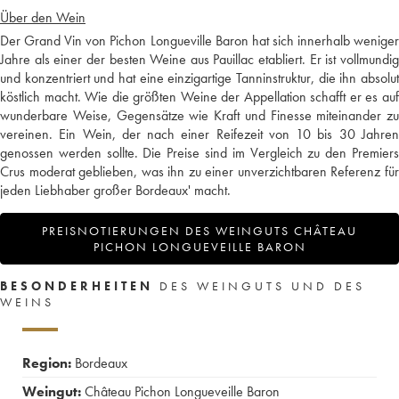
Über den Wein
Der Grand Vin von Pichon Longueville Baron hat sich innerhalb weniger
Jahre als einer der besten Weine aus Pauillac etabliert. Er ist vollmundig
und konzentriert und hat eine einzigartige Tanninstruktur, die ihn absolut
köstlich macht. Wie die größten Weine der Appellation schafft er es auf
wunderbare Weise, Gegensätze wie Kraft und Finesse miteinander zu
vereinen. Ein Wein, der nach einer Reifezeit von 10 bis 30 Jahren
genossen werden sollte. Die Preise sind im Vergleich zu den Premiers
Crus moderat geblieben, was ihn zu einer unverzichtbaren Referenz für
jeden Liebhaber großer Bordeaux' macht.
PREISNOTIERUNGEN DES WEINGUTS CHÂTEAU
PICHON LONGUEVEILLE BARON
BESONDERHEITEN
DES WEINGUTS UND DES
WEINS
Region:
Bordeaux
Weingut:
Château Pichon Longueveille Baron