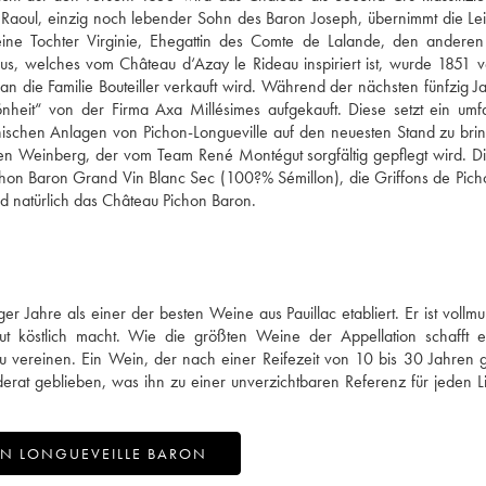
. Raoul, einzig noch lebender Sohn des Baron Joseph, übernimmt die Le
ine Tochter Virginie, Ehegattin des Comte de Lalande, den anderen 
, welches vom Château d‘Azay le Rideau inspiriert ist, wurde 1851 v
an die Familie Bouteiller verkauft wird. Während der nächsten fünfzig J
heit“ von der Firma Axa Millésimes aufgekauft. Diese setzt ein umf
ischen Anlagen von Pichon-Longueville auf den neuesten Stand zu bri
en Weinberg, der vom Team René Montégut sorgfältig gepflegt wird. 
ichon Baron Grand Vin Blanc Sec (100?% Sémillon), die Griffons de Pic
d natürlich das Château Pichon Baron.
r Jahre als einer der besten Weine aus Pauillac etabliert. Er ist vollm
olut köstlich macht. Wie die größten Weine der Appellation schafft 
 vereinen. Ein Wein, der nach einer Reifezeit von 10 bis 30 Jahren
derat geblieben, was ihn zu einer unverzichtbaren Referenz für jeden 
ON LONGUEVEILLE BARON