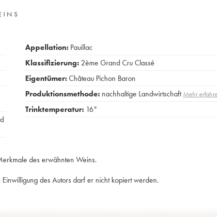
EINS
Appellation:
Pauillac
Klassifizierung:
2ème Grand Cru Classé
Eigentümer:
Château Pichon Baron
Produktionsmethode:
nachhaltige Landwirtschaft
Mehr erfahr
Trinktemperatur:
16°
rd
e Merkmale des erwähnten Weins.
Einwilligung des Autors darf er nicht kopiert werden.