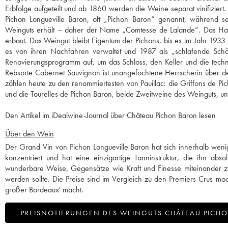
Erbfolge aufgeteilt und ab 1860 werden die Weine separat vinifiziert
Pichon Longueville Baron, oft „Pichon Baron“ genannt, während se
Weinguts erhält – daher der Name „Comtesse de Lalande“. Das Haus
erbaut. Das Weingut bleibt Eigentum der Pichons, bis es im Jahr 1933 
es von ihren Nachfahren verwaltet und 1987 als „schlafende Schön
Renovierungsprogramm auf, um das Schloss, den Keller und die techn
Rebsorte Cabernet Sauvignon ist unangefochtene Herrscherin über d
zählen heute zu den renommiertesten von Pauillac: die Griffons de P
und die Tourelles de Pichon Baron, beide Zweitweine des Weinguts, un
Den Artikel im iDealwine-Journal über Château Pichon Baron lesen
Über den Wein
Der Grand Vin von Pichon Longueville Baron hat sich innerhalb wenige
konzentriert und hat eine einzigartige Tanninstruktur, die ihn abs
wunderbare Weise, Gegensätze wie Kraft und Finesse miteinander zu
werden sollte. Die Preise sind im Vergleich zu den Premiers Crus mo
großer Bordeaux' macht.
PREISNOTIERUNGEN DES WEINGUTS CHÂTEAU PICH