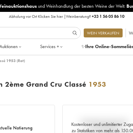
Weinauktionshaus
und
Weinhandlung der besten Weine der Welt:
Bu
Abholung vor Ort
Klicken Sie hier
|
Weinberatung?
+33 1 56 05 86 10
W
WEIN VERKAUFEN
Auktionen
Services +
✨
Ihre Online-Sommeliè
ssé 1953 (Rot)
on 2ème Grand Cru Classé
1953
Aktuelle Entwicklung der
Kostenloser und unlimitierter Zug
tuelle Notierung
Preisnotierung
zu Statistiken von mehr als 150.