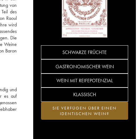
itung von
Teil des
on Raoul
ahre wird
assendes
ngen. Die
Die Weine
hon Baron
SCHWARZE FRÜCHTE
GASTRONOMISCHER WEIN
WEIN MIT REIFEPOTENZIAL
undig und
KLASSISCH
er es auf
 genossen
SIE VERFÜGEN ÜBER EINEN
Liebhaber
IDENTISCHEN WEIN?