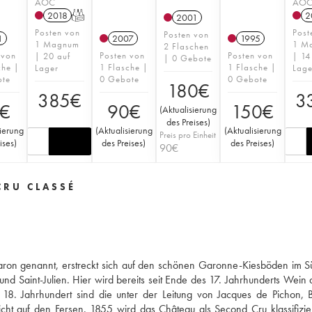
AOC
AO
2018
T
2
2001
Posten von
Post
Posten von
1
2007
1995
1 Magnum
1 M
2 Flaschen
 von
Posten von
Posten von
| 20 auf
| 14
| 0 Gebote
che |
1 Flasche |
1 Flasche |
Lager
Lage
ote
0 Gebote
0 Gebote
180
€
385
€
3
€
90
€
150
€
(
Aktualisierung
des Preises
)
sierung
(
Aktualisierung
(
Aktualisierung
Preis pro Einheit
ises
)
des Preises
)
des Preises
)
90
€
CRU CLASSÉ
Baron genannt, erstreckt sich auf den schönen Garonne-Kiesböden im 
d Saint-Julien. Hier wird bereits seit Ende des 17. Jahrhunderts Wein
s 18. Jahrhundert sind die unter der Leitung von Jacques de Pichon,
cht auf den Fersen. 1855 wird das Château als Second Cru klassifizier