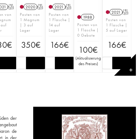
C
021
T
2020
T
2021
T
2021
T
en von
Posten von
Posten von
1988
agnum
1 Magnum
1 Flasche |
Posten von
Posten von
 auf
| 3 auf
14 auf
1 Flasche |
1 Flasche |
r
Lager
Lager
5 auf Lager
0 Gebote
30
€
350
€
166
€
166
€
100
€
(
Aktualisierung
des Preises
)
✕
Süden der
 angebaut
 Baron de
t, in der