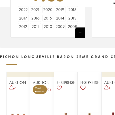
2022
2021
2020
2019
2018
2017
2016
2015
2014
2013
2012
2011
2010
2009
2008
2007
2006
2005
2004
2003
2002
2001
2000
1999
1998
1997
1996
1995
1994
1993
PICHON LONGUEVILLE BARON 2ÈME GRAND CR
1992
1991
1990
1989
1988
1987
1986
1985
1984
1983
1982
1981
1980
1979
1978
AUKTION
AUKTION
FESTPREISE
FESTPREISE
AUKT
1977
1976
1975
1974
1973
2
1
Mwst.
4
erstattbar
1972
1971
1970
1969
1967
1966
1965
1964
1963
1962
1961
1960
1959
1958
1957