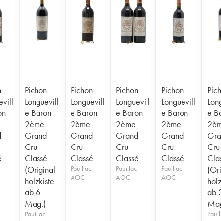
n
Pichon
Pichon
Pichon
Pichon
Pic
vill
Longuevill
Longuevill
Longuevill
Longuevill
Long
on
e Baron
e Baron
e Baron
e Baron
e B
2ème
2ème
2ème
2ème
2è
d
Grand
Grand
Grand
Grand
Gra
Cru
Cru
Cru
Cru
Cru
é
Classé
Classé
Classé
Classé
Cla
(Original-
Pauillac
Pauillac
Pauillac
(Ori
AOC
AOC
AOC
holzkiste
holz
ab 6
ab 
Mag.)
Mag
Pauillac
Pauil