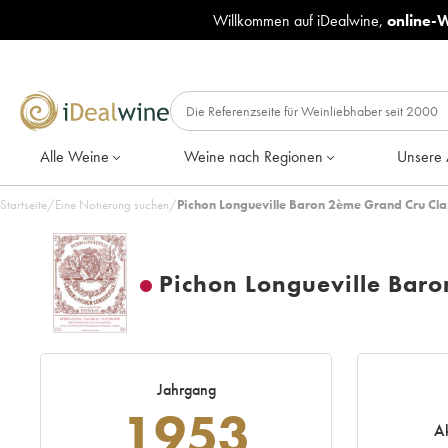
Willkommen auf iDealwine,
online-
Alle Weine
Weine nach Regionen
Unsere 
Startseite
/
Eine Notierung suchen
/
Pichon Longueville Baron 2ème Grand Cru Cla
Pichon Longueville Bar
Jahrgang
1953
Ak