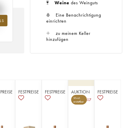
%
Weine
des Weinguts
Eine Benachrichtigung
einrichten
LS
hr
zu meinem Keller
hinzufügen
TPREISE
FESTPREISE
FESTPREISE
AUKTION
FESTPREISE
Mwst.
7
erstattbar