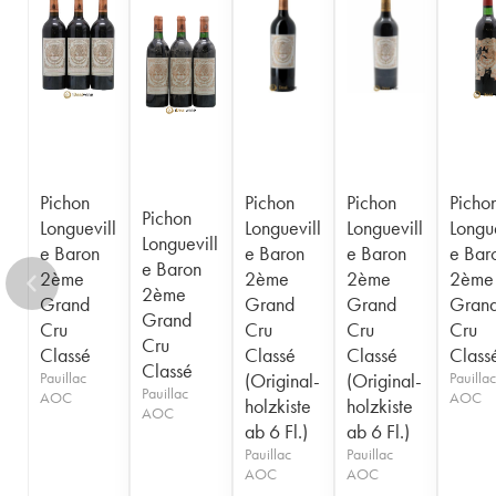
1956
1955
1954
1953
1952
1950
1949
1948
1947
1945
1943
1940
1938
1936
1928
1916
Pichon
Pichon
Pichon
Picho
Pichon
Longuevill
Longuevill
Longuevill
Longue
Longuevill
e Baron
e Baron
e Baron
e Bar
e Baron
2ème
2ème
2ème
2ème
2ème
Grand
Grand
Grand
Gran
Grand
Cru
Cru
Cru
Cru
Cru
Classé
Classé
Classé
Class
Classé
Pauillac
(Original-
(Original-
Pauillac
Pauillac
AOC
AOC
holzkiste
holzkiste
AOC
ab 6 Fl.)
ab 6 Fl.)
Pauillac
Pauillac
AOC
AOC