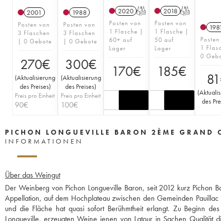
2020
T
2018
T
2001
1988
Posten von
Posten von
Posten von
Posten von
198
1 Flasche |
1 Flasche |
3 Flaschen
3 Flaschen
Posten
60+ auf
50 auf
| 0 Gebote
| 0 Gebote
1 Flas
Lager
Lager
0 Geb
270
€
300
€
170
€
185
€
81
(
Aktualisierung
(
Aktualisierung
des Preises
)
des Preises
)
(
Aktuali
Preis pro Einheit
Preis pro Einheit
des Pre
90
€
100
€
PICHON LONGUEVILLE BARON 2ÈME GRAND 
INFORMATIONEN
Über das Weingut
Der Weinberg von Pichon Longueville Baron, seit 2012 kurz Pichon 
Appellation, auf dem Hochplateau zwischen den Gemeinden Pauillac un
und die Fläche hat quasi sofort Berühmtheit erlangt. Zu Beginn de
Longueville, erzeugten Weine jenen von Latour in Sachen Qualität di