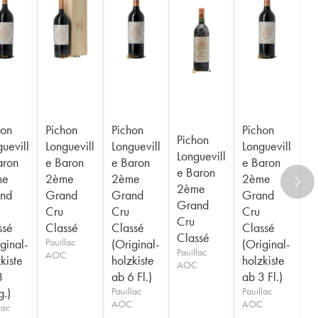
hon
Pichon
Pichon
Pichon
Pichon
uevill
Longuevill
Longuevill
Longuevill
Longuevill
aron
e Baron
e Baron
e Baron
e Baron
me
2ème
2ème
2ème
2ème
nd
Grand
Grand
Grand
Grand
Cru
Cru
Cru
Cru
ssé
Classé
Classé
Classé
Classé
ginal-
Pauillac
(Original-
(Original-
Pauillac
AOC
kiste
holzkiste
holzkiste
AOC
3
ab 6 Fl.)
ab 3 Fl.)
.)
Pauillac
Pauillac
AOC
AOC
lac