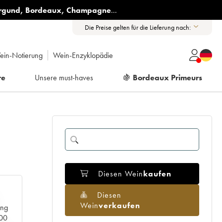
rgund
,
Bordeaux
,
Champagne
...
Die Preise gelten für die Lieferung nach:
ein-Notierung
Wein-Enzyklopädie
re
Unsere must-haves
🍇
Bordeaux Primeurs
Diesen Wein
kaufen
Diesen
Wein
verkaufen
ang
000