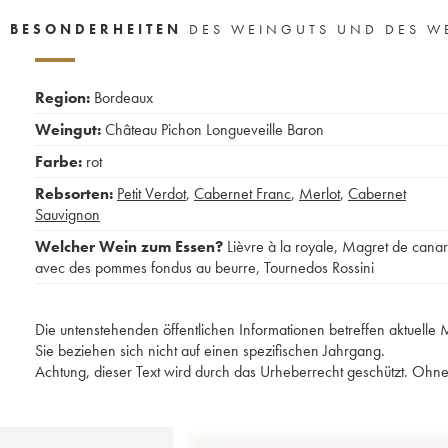
BESONDERHEITEN
DES WEINGUTS UND DES W
Region:
Bordeaux
Weingut:
Château Pichon Longueveille Baron
Farbe:
rot
Rebsorten:
Petit Verdot
,
Cabernet Franc
,
Merlot
,
Cabernet
Sauvignon
Welcher Wein zum Essen?
Lièvre à la royale
,
Magret de cana
avec des pommes fondus au beurre
,
Tournedos Rossini
Die untenstehenden öffentlichen Informationen betreffen aktuell
Sie beziehen sich nicht auf einen spezifischen Jahrgang.
Achtung, dieser Text wird durch das Urheberrecht geschützt. Ohne 