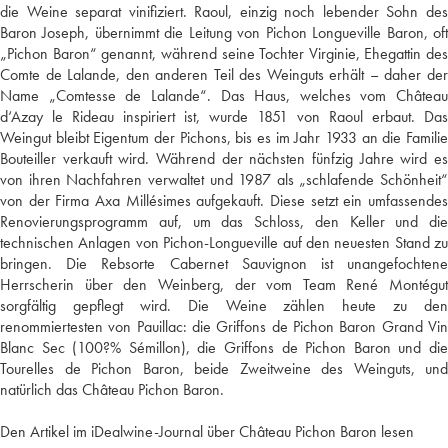
die Weine separat vinifiziert. Raoul, einzig noch lebender Sohn des
Baron Joseph, übernimmt die Leitung von Pichon Longueville Baron, oft
„Pichon Baron“ genannt, während seine Tochter Virginie, Ehegattin des
Comte de Lalande, den anderen Teil des Weinguts erhält – daher der
Name „Comtesse de Lalande“. Das Haus, welches vom Château
d‘Azay le Rideau inspiriert ist, wurde 1851 von Raoul erbaut. Das
Weingut bleibt Eigentum der Pichons, bis es im Jahr 1933 an die Familie
Bouteiller verkauft wird. Während der nächsten fünfzig Jahre wird es
von ihren Nachfahren verwaltet und 1987 als „schlafende Schönheit“
von der Firma Axa Millésimes aufgekauft. Diese setzt ein umfassendes
Renovierungsprogramm auf, um das Schloss, den Keller und die
technischen Anlagen von Pichon-Longueville auf den neuesten Stand zu
bringen. Die Rebsorte Cabernet Sauvignon ist unangefochtene
Herrscherin über den Weinberg, der vom Team René Montégut
sorgfältig gepflegt wird. Die Weine zählen heute zu den
renommiertesten von Pauillac: die Griffons de Pichon Baron Grand Vin
Blanc Sec (100?% Sémillon), die Griffons de Pichon Baron und die
Tourelles de Pichon Baron, beide Zweitweine des Weinguts, und
natürlich das Château Pichon Baron.
Den Artikel im iDealwine-Journal über Château Pichon Baron lesen