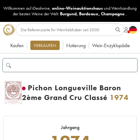
Willkommen auf iDealwine,
online-Weinauktionshaus
und
Weinhandlung
der besten Weine der Welt:
Burgund
,
Bordeaux
,
Champagne
...
Kaufen
Notierung
Wein-Enzyklopädie
VERKAUFEN
Pichon Longueville Baron
2ème Grand Cru Classé
1974
Jahrgang