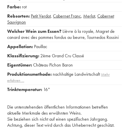
Farbe:
rot
Rebsorten:
Petit Verdot
,
Cabernet Franc
,
Merlot
,
Cabernet
Sauvignon
Welcher Wein zum Essen?
Lièvre à la royale
,
Magret de
canard avec des pommes fondus au beurre
,
Tournedos Rossini
Appellation:
Pauillac
Klassifizierung:
2ème Grand Cru Classé
Eigentümer:
Château Pichon Baron
Produktionsmethode:
nachhaltige Landwirtschaft
Mehr
erfahren …
Trinktemperatur:
16°
Die untenstehenden öffentlichen Informationen betreffen
aktuelle Merkmale des erwähnten Weins.
Sie beziehen sich nicht auf einen spezifischen Jahrgang.
Achtung, dieser Text wird durch das Urheberrecht geschützt.