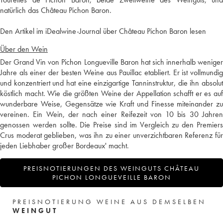
natürlich das Château Pichon Baron.
Den Artikel im iDealwine-Journal über Château Pichon Baron lesen
Über den Wein
Der Grand Vin von Pichon Longueville Baron hat sich innerhalb weniger
Jahre als einer der besten Weine aus Pauillac etabliert. Er ist vollmundig
und konzentriert und hat eine einzigartige Tanninstruktur, die ihn absolut
köstlich macht. Wie die größten Weine der Appellation schafft er es auf
wunderbare Weise, Gegensätze wie Kraft und Finesse miteinander zu
vereinen. Ein Wein, der nach einer Reifezeit von 10 bis 30 Jahren
genossen werden sollte. Die Preise sind im Vergleich zu den Premiers
Crus moderat geblieben, was ihn zu einer unverzichtbaren Referenz für
jeden Liebhaber großer Bordeaux' macht.
PREISNOTIERUNGEN DES WEINGUTS CHÂTEAU
PICHON LONGUEVEILLE BARON
PREISNOTIERUNG WEINE AUS DEMSELBEN
WEINGUT