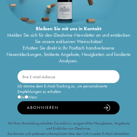
Bleiben Sie mit uns in Kontakt
Melden Sie sich für den iDealwine-Newsletter an und entdecken
Sie unsere exklusiven Weinschätze!
Erhalten Sie direkt in Ihr Postfach handverlesene
Neuentdeckungen, limitierte Angebote, Neuigkeiten und fundierte
Analysen.
Ich stimme dem E-Mail-Tracking zu, um personalisierte
Empfehlungen zu erhalten
Ja
Nein
ABONNIEREN
Mit Ihrer Anmeldung erhalten Sie exklusiv ausgewählte Neuigkeiten, Angebote
und Einblicke von iDealwine.
Sie können sich jederzeit unkompliziert über den Link in jeder E-Mail abmelden.