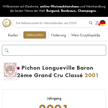
Willkommen auf iDealwine,
online-Weinauktionshaus
und
Weinhandlung
der besten Weine der Welt:
Burgund
,
Bordeaux
,
Champagne
...
Kaufen
Notierung
Wein-Enzyklopädie
VERKAUFEN
Pichon Longueville Baron
2ème Grand Cru Classé
2001
Jahrgang