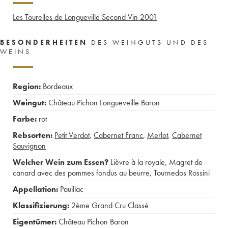
Les Tourelles de Longueville Second Vin
2001
BESONDERHEITEN
DES WEINGUTS UND DES
WEINS
Region:
Bordeaux
Weingut:
Château Pichon Longueveille Baron
Farbe:
rot
Rebsorten:
Petit Verdot
,
Cabernet Franc
,
Merlot
,
Cabernet
Sauvignon
Welcher Wein zum Essen?
Lièvre à la royale
,
Magret de
canard avec des pommes fondus au beurre
,
Tournedos Rossini
Appellation:
Pauillac
Klassifizierung:
2ème Grand Cru Classé
Eigentümer:
Château Pichon Baron