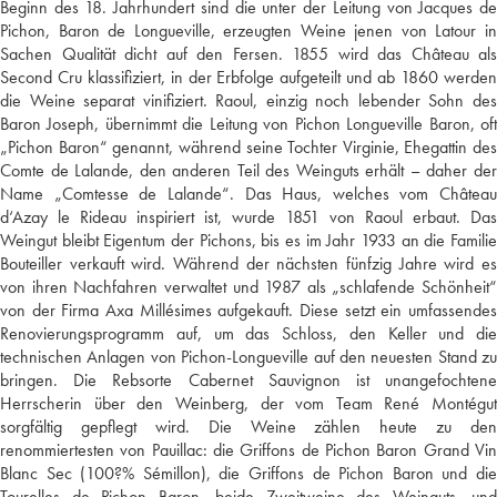
Beginn des 18. Jahrhundert sind die unter der Leitung von Jacques de
Pichon, Baron de Longueville, erzeugten Weine jenen von Latour in
Sachen Qualität dicht auf den Fersen. 1855 wird das Château als
Second Cru klassifiziert, in der Erbfolge aufgeteilt und ab 1860 werden
die Weine separat vinifiziert. Raoul, einzig noch lebender Sohn des
Baron Joseph, übernimmt die Leitung von Pichon Longueville Baron, oft
„Pichon Baron“ genannt, während seine Tochter Virginie, Ehegattin des
Comte de Lalande, den anderen Teil des Weinguts erhält – daher der
Name „Comtesse de Lalande“. Das Haus, welches vom Château
d‘Azay le Rideau inspiriert ist, wurde 1851 von Raoul erbaut. Das
Weingut bleibt Eigentum der Pichons, bis es im Jahr 1933 an die Familie
Bouteiller verkauft wird. Während der nächsten fünfzig Jahre wird es
von ihren Nachfahren verwaltet und 1987 als „schlafende Schönheit“
von der Firma Axa Millésimes aufgekauft. Diese setzt ein umfassendes
Renovierungsprogramm auf, um das Schloss, den Keller und die
technischen Anlagen von Pichon-Longueville auf den neuesten Stand zu
bringen. Die Rebsorte Cabernet Sauvignon ist unangefochtene
Herrscherin über den Weinberg, der vom Team René Montégut
sorgfältig gepflegt wird. Die Weine zählen heute zu den
renommiertesten von Pauillac: die Griffons de Pichon Baron Grand Vin
Blanc Sec (100?% Sémillon), die Griffons de Pichon Baron und die
Tourelles de Pichon Baron, beide Zweitweine des Weinguts, und