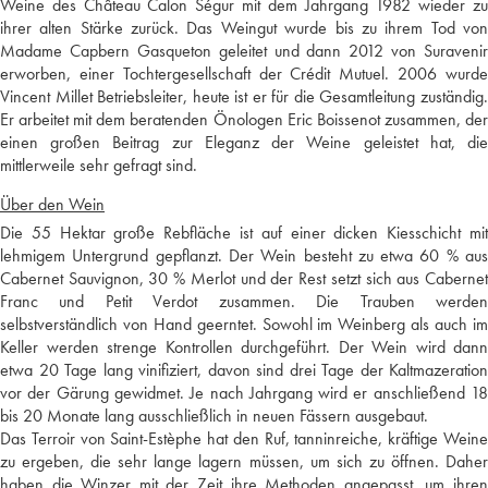
Weine des Château Calon Ségur mit dem Jahrgang 1982 wieder zu
ihrer alten Stärke zurück. Das Weingut wurde bis zu ihrem Tod von
Madame Capbern Gasqueton geleitet und dann 2012 von Suravenir
erworben, einer Tochtergesellschaft der Crédit Mutuel. 2006 wurde
Vincent Millet Betriebsleiter, heute ist er für die Gesamtleitung zuständig.
Er arbeitet mit dem beratenden Önologen Eric Boissenot zusammen, der
einen großen Beitrag zur Eleganz der Weine geleistet hat, die
mittlerweile sehr gefragt sind.
Über den Wein
Die 55 Hektar große Rebfläche ist auf einer dicken Kiesschicht mit
lehmigem Untergrund gepflanzt. Der Wein besteht zu etwa 60 % aus
Cabernet Sauvignon, 30 % Merlot und der Rest setzt sich aus Cabernet
Franc und Petit Verdot zusammen. Die Trauben werden
selbstverständlich von Hand geerntet. Sowohl im Weinberg als auch im
Keller werden strenge Kontrollen durchgeführt. Der Wein wird dann
etwa 20 Tage lang vinifiziert, davon sind drei Tage der Kaltmazeration
vor der Gärung gewidmet. Je nach Jahrgang wird er anschließend 18
bis 20 Monate lang ausschließlich in neuen Fässern ausgebaut.
Das Terroir von Saint-Estèphe hat den Ruf, tanninreiche, kräftige Weine
zu ergeben, die sehr lange lagern müssen, um sich zu öffnen. Daher
haben die Winzer mit der Zeit ihre Methoden angepasst, um ihren