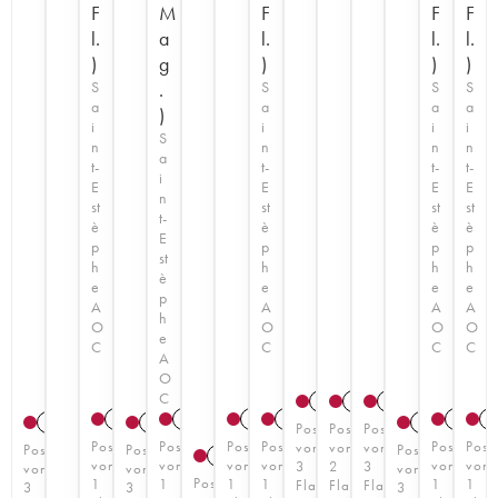
F
M
F
F
F
l.
a
l.
l.
l.
)
g
)
)
)
S
.
S
S
S
a
a
a
a
)
i
i
i
i
S
n
n
n
n
a
t-
t-
t-
t-
i
E
E
E
E
n
st
st
st
st
t-
è
è
è
è
E
p
p
p
p
st
h
h
h
h
è
e
e
e
e
p
A
A
A
A
h
O
O
O
O
e
C
C
C
C
A
O
C
1997
1998
2008
2023
T
2023
T
2019
2020
T
2021
2
1999
1985
1985
Posten
Posten
Posten
Posten
Posten
Posten
Posten
Posten
Post
von
von
von
Posten
Posten
Posten
1998
von
von
von
von
von
von
3
2
3
von
von
von
Posten
1
1
1
1
1
1
Flaschen
Flaschen
Flaschen
3
3
3