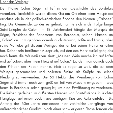
Über das Weingut
Der Name Calon Ségur ist tief in der Geschichte des Bordelais
verankert. Tatsächlich wurde dieses Gut am Ort einer alten Hauptstadt
errichtet, die in der gallisch-römischen Epoche den Namen „Calones“
trug. Die Gemeinde, zu der es gehört, nannte sich in der Folge lange
Saint-Estèphe-de-Calon. Im 18. Jahrhundert hängte der Marquis de
Ségur, Präsident des Parlaments von Bordeaux, seinen Namen an
„Calon“ an. Ihm gehören damals auch Mouton, Lafite und Latour, aber
seine Vorliebe gilt diesem Weingut, das er bei seiner Heirat erhalten
hat. Daher sein berühmter Ausspruch, auf den das Herz zurückgeht, das
noch heute die Weinetiketten ziert: „Meinen Wein mache ich auf Lafite
und auf Latour, aber mein Herz ist auf Calon.“ Er, den man damals auch
den Prinzen der Reben nannte, trieb es sogar so weit, die auf dem
Weingut gesammelten und polierten Steine als Knöpfe an seiner
Kleidung zu verwenden. Die 55 Hektar des Weinbergs von Calon
Ségur sind immer noch zum größten Teil von Mauern umgeben – was
heute in Bordeaux selten genug ist, um eine Erwähnung zu verdienen.
Die Reben gedeihen im äußersten Norden von Saint-Estèphe in leichter
Hanglage, auf einem Boden aus sandigem Kies und Kalksteinfelsen. Bis
Anfang der 60er Jahre entstanden hier zahlreiche Jahrgänge von
außerordentlicher Qualität. Nach einer schwierigeren Phase fanden die