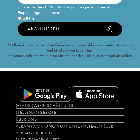
Ich stimme dem E-Mail-Tracking zu, um personalisierte
Empfehlungen zu erhalten
Ja
Nein
ABONNIEREN
Mit Ihrer Anmeldung erhalten Sie exklusiv ausgewählte Neuigkeiten, Angebote
und Einblicke von iDealwine.
Sie können sich jederzeit unkompliziert über den Link in jeder E-Mail abmelden.
GRATIS (W)EINSCHÄTZUNG
STELLENANGEBOTE
ÜBER UNS
VERANTWORTUNG VON UNTERNEHMEN (CSR)
VERSANDKOSTEN
PARTNERWEINGÜTER