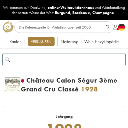
Willkommen auf iDealwine,
online-Weinauktionshaus
und
Weinhandlung
der besten Weine der Welt:
Burgund
,
Bordeaux
,
Champagne
...
Kaufen
Notierung
Wein-Enzyklopädie
VERKAUFEN
Château Calon Ségur 3ème
Grand Cru Classé
1928
Jahrgang