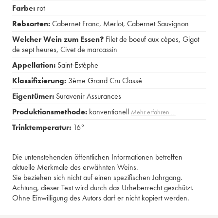
Farbe:
rot
Rebsorten:
Cabernet Franc
,
Merlot
,
Cabernet Sauvignon
Welcher Wein zum Essen?
Filet de boeuf aux cèpes
,
Gigot
de sept heures
,
Civet de marcassin
Appellation:
Saint-Estèphe
Klassifizierung:
3ème Grand Cru Classé
Eigentümer:
Suravenir Assurances
Produktionsmethode:
konventionell
Mehr erfahren …
Trinktemperatur:
16°
Die untenstehenden öffentlichen Informationen betreffen
aktuelle Merkmale des erwähnten Weins.
Sie beziehen sich nicht auf einen spezifischen Jahrgang.
Achtung, dieser Text wird durch das Urheberrecht geschützt.
Ohne Einwilligung des Autors darf er nicht kopiert werden.