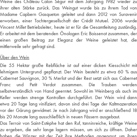
Weine des Château Calon Ségur mit dem Jahrgang 1982 wieder zu
ihrer alten Stärke zurück. Das Weingut wurde bis zu ihrem Tod von
Madame Capbern Gasqueton geleitet und dann 2012 von Suravenir
erworben, einer Tochtergesellschaft der Crédit Mutuel. 2006 wurde
Vincent Millet Betriebsleiter, heute ist er für die Gesamtleitung zuständig.
Er arbeitet mit dem beratenden Önologen Eric Boissenot zusammen, der
einen großen Beitrag zur Eleganz der Weine geleistet hat, die
mittlerweile sehr gefragt sind.
Über den Wein
Die 55 Hektar große Rebfläche ist auf einer dicken Kiesschicht mit
lehmigem Untergrund gepflanzt. Der Wein besteht zu etwa 60 % aus
Cabernet Sauvignon, 30 % Merlot und der Rest setzt sich aus Cabernet
Franc und Petit Verdot zusammen. Die Trauben werden
selbstverständlich von Hand geerntet. Sowohl im Weinberg als auch im
Keller werden strenge Kontrollen durchgeführt. Der Wein wird dann
etwa 20 Tage lang vinifiziert, davon sind drei Tage der Kaltmazeration
vor der Gärung gewidmet. Je nach Jahrgang wird er anschließend 18
bis 20 Monate lang ausschließlich in neuen Fässern ausgebaut.
Das Terroir von Saint-Estèphe hat den Ruf, tanninreiche, kräftige Weine
zu ergeben, die sehr lange lagern müssen, um sich zu öffnen. Daher
haben die Winzer mit der Zeit ihre Methoden angepasst, um ihren