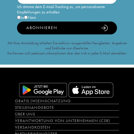
Ich stimme dem E-Mail-Tracking zu, um personalisierte
Empfehlungen zu erhalten
Ja
Nein
ABONNIEREN
Mit Ihrer Anmeldung erhalten Sie exklusiv ausgewählte Neuigkeiten, Angebote
und Einblicke von iDealwine.
Sie können sich jederzeit unkompliziert über den Link in jeder E-Mail abmelden.
GRATIS (W)EINSCHÄTZUNG
STELLENANGEBOTE
ÜBER UNS
VERANTWORTUNG VON UNTERNEHMEN (CSR)
VERSANDKOSTEN
PARTNERWEINGÜTER