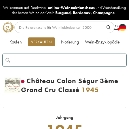
Willkommen auf iDealwine,
online-Weinauktionshaus
und
Weinhandlung
der besten Weine der Welt:
Burgund
,
Bordeaux
,
Champagne
...
Kaufen
Notierung
Wein-Enzyklopädie
VERKAUFEN
Château Calon Ségur 3ème
Grand Cru Classé
1945
Jahrgang