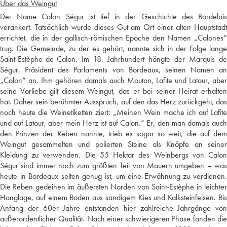
Über das Weingut
Der Name Calon Ségur ist tief in der Geschichte des Bordelais
verankert. Tatsächlich wurde dieses Gut am Ort einer alten Hauptstadt
errichtet, die in der gallisch-römischen Epoche den Namen „Calones“
trug. Die Gemeinde, zu der es gehört, nannte sich in der Folge lange
Saint-Estèphe-de-Calon. Im 18. Jahrhundert hängte der Marquis de
Ségur, Präsident des Parlaments von Bordeaux, seinen Namen an
„Calon“ an. Ihm gehören damals auch Mouton, Lafite und Latour, aber
seine Vorliebe gilt diesem Weingut, das er bei seiner Heirat erhalten
hat. Daher sein berühmter Ausspruch, auf den das Herz zurückgeht, das
noch heute die Weinetiketten ziert: „Meinen Wein mache ich auf Lafite
und auf Latour, aber mein Herz ist auf Calon.“ Er, den man damals auch
den Prinzen der Reben nannte, trieb es sogar so weit, die auf dem
Weingut gesammelten und polierten Steine als Knöpfe an seiner
Kleidung zu verwenden. Die 55 Hektar des Weinbergs von Calon
Ségur sind immer noch zum größten Teil von Mauern umgeben – was
heute in Bordeaux selten genug ist, um eine Erwähnung zu verdienen.
Die Reben gedeihen im äußersten Norden von Saint-Estèphe in leichter
Hanglage, auf einem Boden aus sandigem Kies und Kalksteinfelsen. Bis
Anfang der 60er Jahre entstanden hier zahlreiche Jahrgänge von
außerordentlicher Qualität. Nach einer schwierigeren Phase fanden die