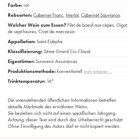
Farbe:
rot
Rebsorten:
Cabernet Franc
,
Merlot
,
Cabernet Sauvignon
Welcher Wein zum Essen?
Filet de boeuf aux cèpes
,
Gigot
de sept heures
,
Civet de marcassin
Appellation:
Saint-Estèphe
Klassifizierung:
3ème Grand Cru Classé
Eigentümer:
Suravenir Assurances
Produktionsmethode:
konventionell
Mehr erfahren …
Trinktemperatur:
16°
Die untenstehenden öffentlichen Informationen betreffen
aktuelle Merkmale des erwähnten Weins.
Sie beziehen sich nicht auf einen spezifischen Jahrgang.
Achtung, dieser Text wird durch das Urheberrecht geschützt.
Ohne Einwilligung des Autors darf er nicht kopiert werden.