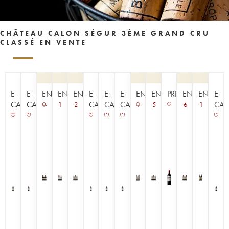
CHÂTEAU CALON SÉGUR 3ÈME GRAND CRU
CLASSÉ EN VENTE
E-
E-
ENCHÈRE
ENCHÈRE
ENCHÈRE
E-
E-
E-
ENCHÈRE
ENCHÈRE
PRIMEUR
ENCHÈRE
ENCHÈR
E-
CAVISTE
CAVISTE
CAVISTE
CAVISTE
CAVISTE
CAV
1
2
5
6
1