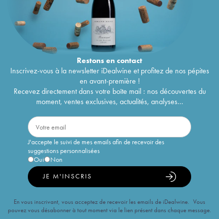
Restons en
contact
Inscrivez-vous à la newsletter iDealwine et profitez de nos pépites
en avant-première !
Recevez directement dans votre boîte mail : nos découvertes du
moment, ventes exclusives, actualités, analyses...
J'accepte le suivi de mes emails afin de recevoir des
suggestions personnalisées
Oui
Non
JE M'INSCRIS
En vous inscrivant, vous acceptez de recevoir les emails de iDealwine. Vous
pouvez vous désabonner à tout moment via le lien présent dans chaque message.