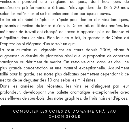
vinification pendant une vingtaine de jours, dont trois jours de
macération pré-fermentaire à froid. L'élevage dure de 18 à 20 mois
selon les millésimes et se fait entièrement en barriques neuves.
Le terroir de Saint-Estèphe est réputé pour donner des vins tanniques,
puissants et mettant du temps à s’ouvrir. De ce fait, au fil des années, les
méthodes de travail ont changé de façon à apporter plus de finesse et
d’équilibre dans les vins. Bien leur en a fait, la grandeur de Calon est
l'expression si élégante d'un terroir unique.
La restructuration du vignoble est en cours depuis 2006, visant à
augmenter la densité de plantation ainsi que la proportion de cabernet
sauvignon au détriment du merlot. On retrouve ainsi dans les vins une
plus grande concentration et une maturité exceptionnelle. Assurément
taillé pour la garde, ses notes plus délicates permettent cependant à ce
nectar de se déguster dès 10 ans selon les millésimes.
Dans les années plus récentes, les vins se distinguent par leur
profondeur, développant une palette aromatique exceptionnelle avec
des effluves de sous-bois, des notes graphites, de fruits noirs et d'épices.
CONSULTER LES COTES DU DOMAINE CHÂTEAU
CALON SÉGUR