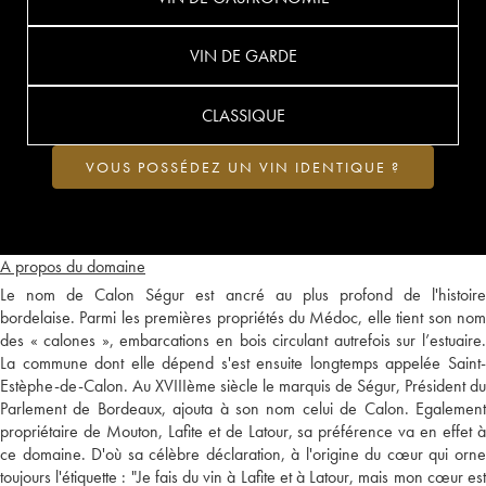
VIN DE GARDE
CLASSIQUE
VOUS POSSÉDEZ UN VIN IDENTIQUE ?
A propos du domaine
Le nom de Calon Ségur est ancré au plus profond de l'histoire
bordelaise. Parmi les premières propriétés du Médoc, elle tient son nom
des « calones », embarcations en bois circulant autrefois sur l’estuaire.
La commune dont elle dépend s'est ensuite longtemps appelée Saint-
Estèphe-de-Calon. Au XVIIIème siècle le marquis de Ségur, Président du
Parlement de Bordeaux, ajouta à son nom celui de Calon. Egalement
propriétaire de Mouton, Lafite et de Latour, sa préférence va en effet à
ce domaine. D'où sa célèbre déclaration, à l'origine du cœur qui orne
toujours l'étiquette : "Je fais du vin à Lafite et à Latour, mais mon cœur est