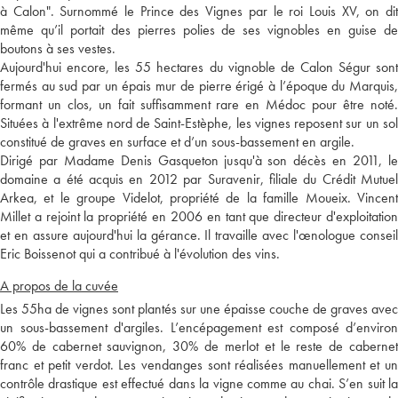
à Calon". Surnommé le Prince des Vignes par le roi Louis XV, on dit
même qu’il portait des pierres polies de ses vignobles en guise de
boutons à ses vestes.
Aujourd'hui encore, les 55 hectares du vignoble de Calon Ségur sont
fermés au sud par un épais mur de pierre érigé à l’époque du Marquis,
formant un clos, un fait suffisamment rare en Médoc pour être noté.
Situées à l'extrême nord de Saint-Estèphe, les vignes reposent sur un sol
constitué de graves en surface et d’un sous-bassement en argile.
Dirigé par Madame Denis Gasqueton jusqu'à son décès en 2011, le
domaine a été acquis en 2012 par Suravenir, filiale du Crédit Mutuel
Arkea, et le groupe Videlot, propriété de la famille Moueix. Vincent
Millet a rejoint la propriété en 2006 en tant que directeur d'exploitation
et en assure aujourd'hui la gérance. Il travaille avec l'œnologue conseil
Eric Boissenot qui a contribué à l'évolution des vins.
A propos de la cuvée
Les 55ha de vignes sont plantés sur une épaisse couche de graves avec
un sous-bassement d'argiles. L’encépagement est composé d’environ
60% de cabernet sauvignon, 30% de merlot et le reste de cabernet
franc et petit verdot. Les vendanges sont réalisées manuellement et un
contrôle drastique est effectué dans la vigne comme au chai. S’en suit la