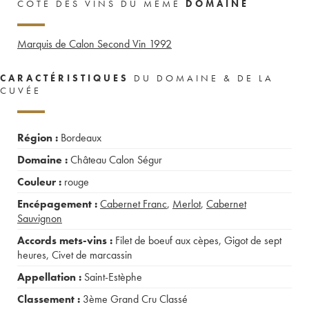
CÔTE DES VINS DU MÊME
DOMAINE
Marquis de Calon Second Vin
1992
CARACTÉRISTIQUES
DU DOMAINE & DE LA
CUVÉE
Région :
Bordeaux
Domaine :
Château Calon Ségur
Couleur :
rouge
Encépagement :
Cabernet Franc
,
Merlot
,
Cabernet
Sauvignon
Accords mets-vins :
Filet de boeuf aux cèpes
,
Gigot de sept
heures
,
Civet de marcassin
Appellation :
Saint-Estèphe
Classement :
3ème Grand Cru Classé