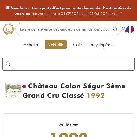
🚚
Vendeurs :
transport offert pour toute demande d’estimation de
vos vins
transmise entre le 01.07.2026 et le 31.08.2026 inclus*
Acheter
Cote
Encyclopédie
VENDRE
Château Calon Ségur 3ème
Grand Cru Classé
1992
Millésime