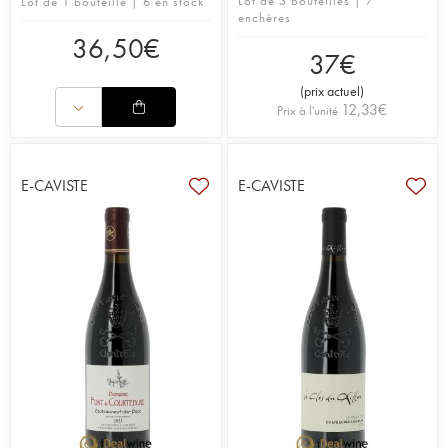
Lot de 3 bouteilles | 7
Lot de 1 bouteille | 6 en stock
enchères
36,50
€
37
€
(
prix actuel
)
12,33
€
Prix à l'unité
E-CAVISTE
E-CAVISTE