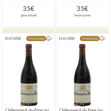
35
€
35
€
(
prix actuel
)
(
mise à prix
)
ENCHÈRE
ENCHÈRE
1
1
TVA récupérable
TVA récupérable
Châteauneuf-du-Pape Les
Châteauneuf-du-Pape Les