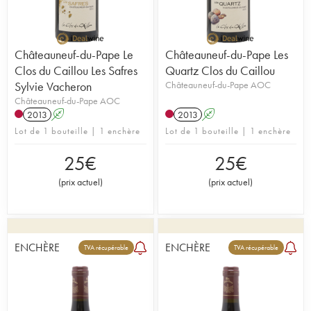
Châteauneuf-du-Pape Le
Châteauneuf-du-Pape Les
Clos du Caillou Les Safres
Quartz Clos du Caillou
Sylvie Vacheron
Châteauneuf-du-Pape AOC
Châteauneuf-du-Pape AOC
2013
A
2013
A
Lot de 1 bouteille | 1 enchère
Lot de 1 bouteille | 1 enchère
25
€
25
€
(
prix actuel
)
(
prix actuel
)
ENCHÈRE
ENCHÈRE
TVA récupérable
TVA récupérable