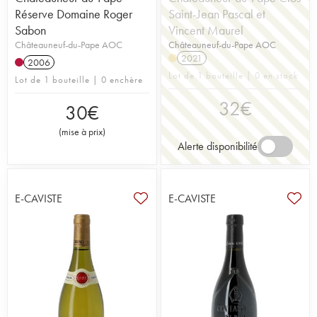
Réserve Domaine Roger
Saint-Jean Pascal et
Sabon
Vincent Maurel
Châteauneuf-du-Pape AOC
Châteauneuf-du-Pape AOC
2021
2006
Lot de 1 bouteille | 0 en stock
Lot de 1 bouteille | 0 enchère
32
€
30
€
(
mise à prix
)
Alerte disponibilité
E-CAVISTE
E-CAVISTE