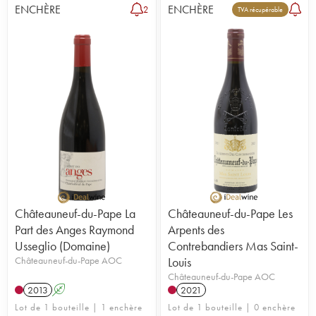
ENCHÈRE
ENCHÈRE
2
TVA récupérable
Châteauneuf-du-Pape La
Châteauneuf-du-Pape Les
Part des Anges Raymond
Arpents des
Usseglio (Domaine)
Contrebandiers Mas Saint-
Châteauneuf-du-Pape AOC
Louis
Châteauneuf-du-Pape AOC
2013
A
2021
Lot de 1 bouteille | 1 enchère
Lot de 1 bouteille | 0 enchère