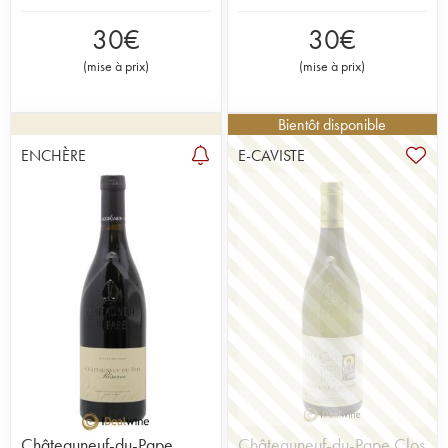
30
€
30
€
(
mise à prix
)
(
mise à prix
)
Bientôt disponible
ENCHÈRE
E-CAVISTE
Châteauneuf-du-Pape
Châteauneuf-du-Pape Clos