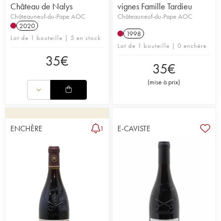
Château de Nalys
vignes Famille Tardieu
Châteauneuf-du-Pape AOC
Châteauneuf-du-Pape AOC
2020
1998
Lot de 1 bouteille | 5 en stock
Lot de 1 bouteille | 0 enchère
35
€
35
€
(
mise à prix
)
ENCHÈRE
E-CAVISTE
1