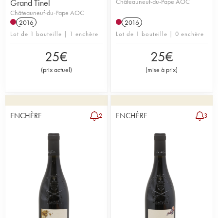
Grand Tinel
Châteauneuf-du-Pape AOC
Châteauneuf-du-Pape AOC
2016
2016
Lot de 1 bouteille | 1 enchère
Lot de 1 bouteille | 0 enchère
25
€
25
€
(
prix actuel
)
(
mise à prix
)
ENCHÈRE
ENCHÈRE
2
3