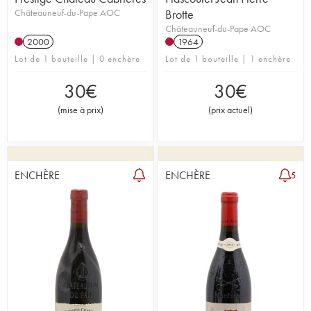
Châteauneuf-du-Pape AOC
Brotte
Châteauneuf-du-Pape AOC
2000
1964
Lot de 1 bouteille | 0 enchère
Lot de 1 bouteille | 1 enchère
30
€
30
€
(
mise à prix
)
(
prix actuel
)
ENCHÈRE
ENCHÈRE
5