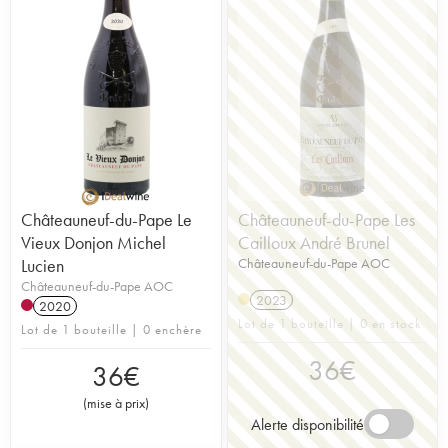
Châteauneuf-du-Pape Le
Châteauneuf-du-Pape Les
Vieux Donjon Michel
Cailloux André Brunel
Lucien
Châteauneuf-du-Pape AOC
Châteauneuf-du-Pape AOC
2023
2020
Lot de 1 bouteille | 0 en stock
Lot de 1 bouteille | 0 enchère
36
€
36
€
(
mise à prix
)
Alerte disponibilité