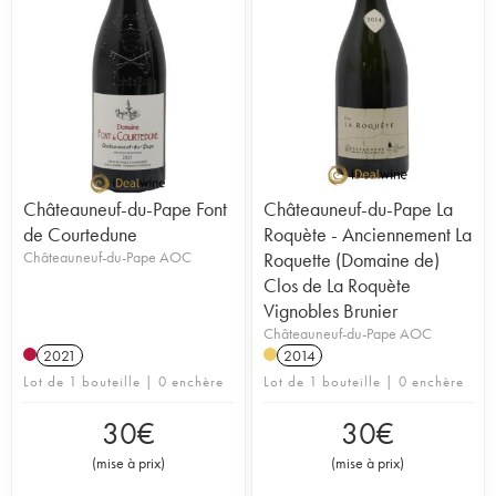
Châteauneuf-du-Pape Font
Châteauneuf-du-Pape La
de Courtedune
Roquète - Anciennement La
Châteauneuf-du-Pape AOC
Roquette (Domaine de)
Clos de La Roquète
Vignobles Brunier
Châteauneuf-du-Pape AOC
2021
2014
Lot de 1 bouteille | 0 enchère
Lot de 1 bouteille | 0 enchère
30
€
30
€
(
mise à prix
)
(
mise à prix
)