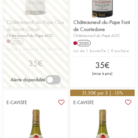
Châteauneuf-du-Pape Clos
Châteauneuf-du-Pape Font
du Mont-Olivet
de Courtedune
Châteauneuf-du-Pape AOC
Châteauneuf-du-Pape AOC
2022
2020
Lot de 1 bouteille | 0 en stock
Lot de 1 bouteille | 0 enchère
35
€
35
€
(
mise à prix
)
Alerte disponibilité
31,50
€
par 3 | -10%
E-CAVISTE
E-CAVISTE