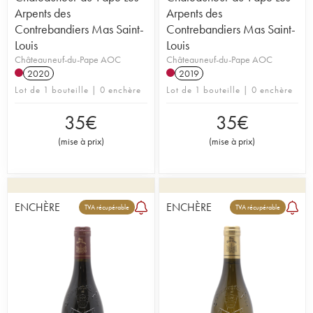
Arpents des
Arpents des
Contrebandiers Mas Saint-
Contrebandiers Mas Saint-
Louis
Louis
Châteauneuf-du-Pape AOC
Châteauneuf-du-Pape AOC
2020
2019
Lot de 1 bouteille | 0 enchère
Lot de 1 bouteille | 0 enchère
35
€
35
€
(
mise à prix
)
(
mise à prix
)
ENCHÈRE
ENCHÈRE
TVA récupérable
TVA récupérable