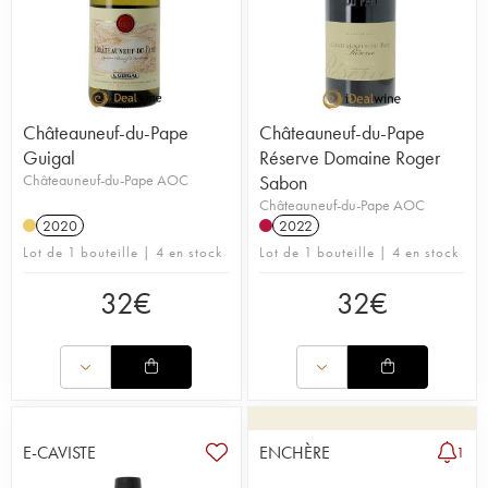
Châteauneuf-du-Pape
Châteauneuf-du-Pape
Guigal
Réserve Domaine Roger
Châteauneuf-du-Pape AOC
Sabon
Châteauneuf-du-Pape AOC
2020
2022
Lot de 1 bouteille | 4 en stock
Lot de 1 bouteille | 4 en stock
32
€
32
€
E-CAVISTE
ENCHÈRE
1