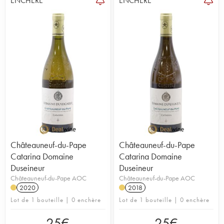
ENCHÈRE
ENCHÈRE
Mont Olivet
,
André Brunel
,
Charvin
…
Châteauneuf-du-Pape
Châteauneuf-du-Pape
Catarina Domaine
Catarina Domaine
Duseineur
Duseineur
Châteauneuf-du-Pape AOC
Châteauneuf-du-Pape AOC
2020
2018
Lot de 1 bouteille | 0 enchère
Lot de 1 bouteille | 0 enchère
25
€
25
€