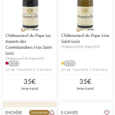
Châteauneuf-du-Pape Les
Châteauneuf-du-Pape Mas
Arpents des
Saint-Louis
Contrebandiers Mas Saint-
Châteauneuf-du-Pape AOC
Louis
Châteauneuf-du-Pape AOC
2018
2023
Lot de 1 bouteille | 0 enchère
Lot de 1 bouteille | 0 enchère
35
€
35
€
(
mise à prix
)
(
mise à prix
)
ENCHÈRE
E-CAVISTE
TVA récupérable