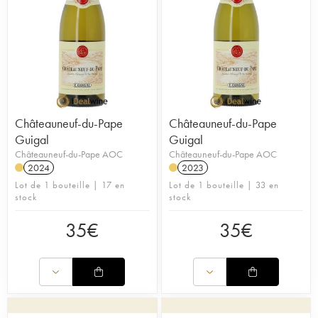
Châteauneuf-du-Pape
Châteauneuf-du-Pape
Guigal
Guigal
Châteauneuf-du-Pape AOC
Châteauneuf-du-Pape AOC
2024
2023
Lot de 1 bouteille | 17 en
Lot de 1 bouteille | 33 en
stock
stock
35
€
35
€