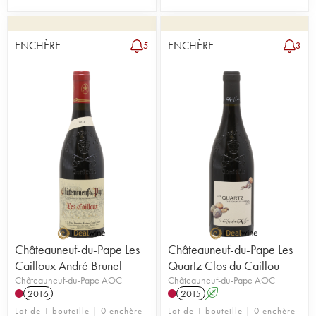
ENCHÈRE
ENCHÈRE
5
3
Châteauneuf-du-Pape Les
Châteauneuf-du-Pape Les
Cailloux André Brunel
Quartz Clos du Caillou
Châteauneuf-du-Pape AOC
Châteauneuf-du-Pape AOC
2016
2015
A
Lot de 1 bouteille | 0 enchère
Lot de 1 bouteille | 0 enchère