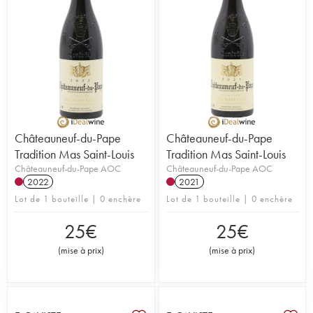
Châteauneuf-du-Pape
Châteauneuf-du-Pape
Tradition Mas Saint-Louis
Tradition Mas Saint-Louis
Châteauneuf-du-Pape AOC
Châteauneuf-du-Pape AOC
2022
2021
Lot de 1 bouteille | 0 enchère
Lot de 1 bouteille | 0 enchère
25
€
25
€
(
mise à prix
)
(
mise à prix
)