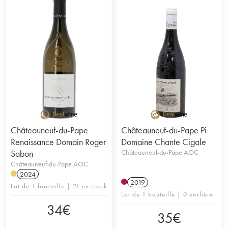
Châteauneuf-du-Pape
Châteauneuf-du-Pape Pi
Renaissance Domain Roger
Domaine Chante Cigale
Sabon
Châteauneuf-du-Pape AOC
Châteauneuf-du-Pape AOC
2024
2019
Lot de 1 bouteille | 21 en stock
Lot de 1 bouteille | 0 enchère
34
€
35
€