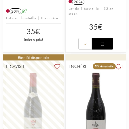
2024
Lot de 1 bouteille | 35 en
2019
A
stock
Lot de 1 bouteille | 0 enchère
35
€
35
€
(
mise à prix
)
Bientôt disponible
E-CAVISTE
ENCHÈRE
1
TVA récupérable