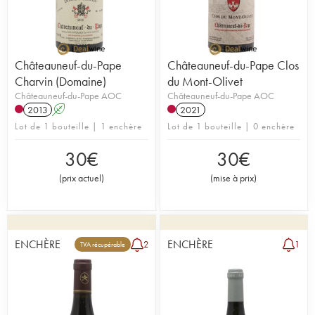
Châteauneuf-du-Pape
Châteauneuf-du-Pape Clos
Charvin (Domaine)
du Mont-Olivet
Châteauneuf-du-Pape AOC
Châteauneuf-du-Pape AOC
2013
A
2021
Lot de 1 bouteille | 1 enchère
Lot de 1 bouteille | 0 enchère
30
€
30
€
(
prix actuel
)
(
mise à prix
)
ENCHÈRE
ENCHÈRE
2
1
TVA récupérable