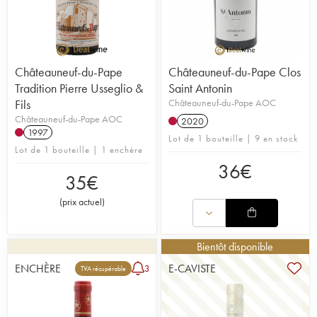
Châteauneuf-du-Pape
Châteauneuf-du-Pape Clos
Tradition Pierre Usseglio &
Saint Antonin
Fils
Châteauneuf-du-Pape AOC
Châteauneuf-du-Pape AOC
2020
1997
Lot de 1 bouteille | 9 en stock
Lot de 1 bouteille | 1 enchère
36
€
35
€
(
prix actuel
)
Bientôt disponible
ENCHÈRE
E-CAVISTE
3
TVA récupérable