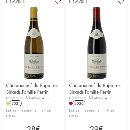
E-CAVISTE
E-CAVISTE
Châteauneuf-du-Pape Les
Châteauneuf-du-Pape Les
Sinards Famille Perrin
Sinards Famille Perrin
Châteauneuf-du-Pape AOC
Châteauneuf-du-Pape AOC
2021
2020
Lot de 1 bouteille | 37 en
Lot de 1 bouteille | 49 en
stock
stock
28
€
29
€