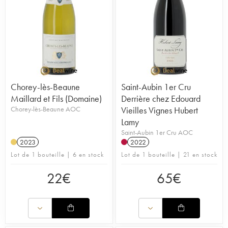
Chorey-lès-Beaune
Saint-Aubin 1er Cru
Maillard et Fils (Domaine)
Derrière chez Edouard
Chorey-lès-Beaune AOC
Vieilles Vignes Hubert
Lamy
Saint-Aubin 1er Cru AOC
2023
2022
Lot de 1 bouteille | 6 en stock
Lot de 1 bouteille | 21 en stock
22
€
65
€