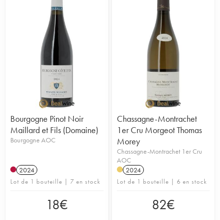
Bourgogne Pinot Noir
Chassagne-Montrachet
Maillard et Fils (Domaine)
1er Cru Morgeot Thomas
Bourgogne AOC
Morey
Chassagne-Montrachet 1er Cru
AOC
2024
2024
Lot de 1 bouteille | 7 en stock
Lot de 1 bouteille | 6 en stock
18
€
82
€