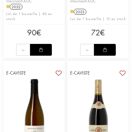
Meursault AOC
Meursault AOC
2022
2023
Lot de 1 bouteille | 40 en
stock
Lot de 1 bouteille | 12 en stock
90
€
72
€
E-CAVISTE
E-CAVISTE