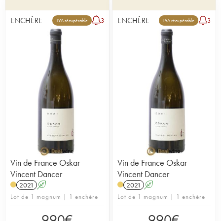
ENCHÈRE
ENCHÈRE
3
3
TVA récupérable
TVA récupérable
Vin de France Oskar
Vin de France Oskar
Vincent Dancer
Vincent Dancer
2021
A
2021
A
Lot de 1 magnum | 1 enchère
Lot de 1 magnum | 1 enchère
990
€
990
€