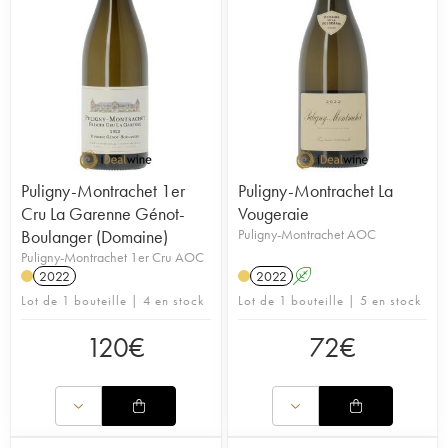
Puligny-Montrachet 1er
Puligny-Montrachet La
Cru La Garenne Génot-
Vougeraie
Boulanger (Domaine)
Puligny-Montrachet AOC
Puligny-Montrachet 1er Cru AOC
2022
2022
A
Lot de 1 bouteille | 4 en stock
Lot de 1 bouteille | 5 en stock
120
€
72
€