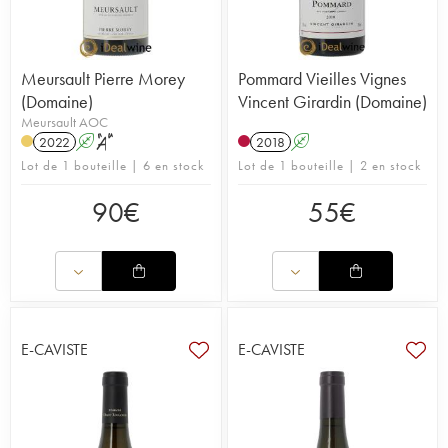
Meursault Pierre Morey
Pommard Vieilles Vignes
(Domaine)
Vincent Girardin (Domaine)
Meursault AOC
2022
A
S
2018
A
Lot de 1 bouteille | 6 en stock
Lot de 1 bouteille | 2 en stock
90
€
55
€
E-CAVISTE
E-CAVISTE