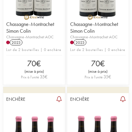
Chassagne-Montrachet
Chassagne-Montrachet
Simon Colin
Simon Colin
Chassagne-Montrachet AOC
Chassagne-Montrachet AOC
2023
2023
Lot de 2 bouteilles | 0 enchère
Lot de 2 bouteilles | 0 enchère
70
€
70
€
(
mise à prix
)
(
mise à prix
)
35
€
35
€
Prix à l'unité
Prix à l'unité
ENCHÈRE
ENCHÈRE