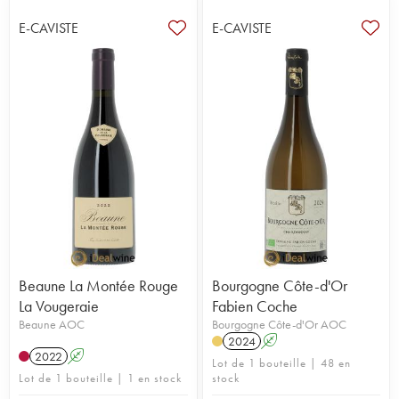
E-CAVISTE
E-CAVISTE
Beaune La Montée Rouge
Bourgogne Côte-d'Or
La Vougeraie
Fabien Coche
Beaune AOC
Bourgogne Côte-d'Or AOC
2024
A
2022
A
Lot de 1 bouteille | 48 en
Lot de 1 bouteille | 1 en stock
stock