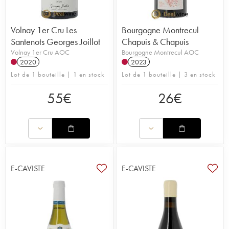
Volnay 1er Cru Les
Bourgogne Montrecul
Santenots Georges Joillot
Chapuis & Chapuis
Volnay 1er Cru AOC
Bourgogne Montrecul AOC
2020
2023
Lot de 1 bouteille | 1 en stock
Lot de 1 bouteille | 3 en stock
55
€
26
€
E-CAVISTE
E-CAVISTE