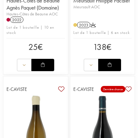
Hautes-Côtes de Beaune
Meursault Philippe Pacalet
Agnès Paquet (Domaine)
Meursault AOC
Hautes-Côtes de Beaune AOC
2022
2023
K
Lot de 1 bouteille | 10 en
stock
Lot de 1 bouteille | 6 en stock
25
€
138
€
E-CAVISTE
E-CAVISTE
Dernière chance