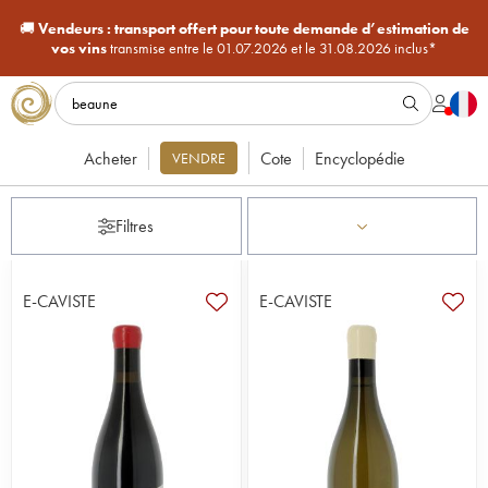
🚚
Vendeurs :
transport offert pour toute demande d’estimation de
vos vins
transmise entre le 01.07.2026 et le 31.08.2026 inclus*
Acheter
Cote
Encyclopédie
VENDRE
Filtres
E-CAVISTE
E-CAVISTE