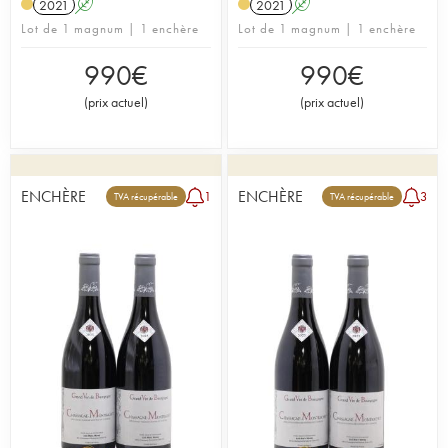
2021
A
2021
A
Lot de 1 magnum | 1 enchère
Lot de 1 magnum | 1 enchère
990
€
990
€
(
prix actuel
)
(
prix actuel
)
ENCHÈRE
ENCHÈRE
1
3
TVA récupérable
TVA récupérable