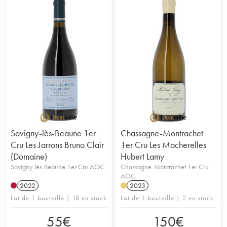
Savigny-lès-Beaune 1er
Chassagne-Montrachet
Cru Les Jarrons Bruno Clair
1er Cru Les Macherelles
(Domaine)
Hubert Lamy
Savigny-lès-Beaune 1er Cru AOC
Chassagne-Montrachet 1er Cru
AOC
2022
2023
Lot de 1 bouteille | 18 en stock
Lot de 1 bouteille | 2 en stock
55
€
150
€