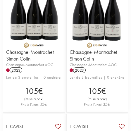
Chassagne-Montrachet
Chassagne-Montrachet
Simon Colin
Simon Colin
Chassagne-Montrachet AOC
Chassagne-Montrachet AOC
2023
2023
Lot de 3 bouteilles | 0 enchère
Lot de 3 bouteilles | 0 enchère
105
€
105
€
(
mise à prix
)
(
mise à prix
)
35
€
35
€
Prix à l'unité
Prix à l'unité
E-CAVISTE
E-CAVISTE