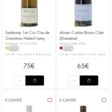
Santenay 1er Cru Clos de
Aloxe-Corton Bruno Clair
Gravières Hubert Lamy
(Domaine)
Santenay 1er Cru AOC
Aloxe-Corton AOC
2023
2022
Lot de 1 bouteille | 6 en stock
Lot de 1 bouteille | 5 en stock
75
€
65
€
E-CAVISTE
E-CAVISTE