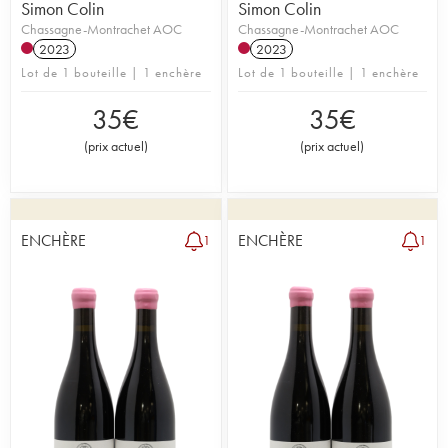
Simon Colin
Simon Colin
Chassagne-Montrachet AOC
Chassagne-Montrachet AOC
2023
2023
Lot de 1 bouteille | 1 enchère
Lot de 1 bouteille | 1 enchère
35
€
35
€
(
prix actuel
)
(
prix actuel
)
ENCHÈRE
ENCHÈRE
1
1