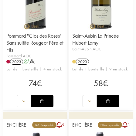
Pommard "Clos des Roses"
Saint-Aubin La Princée
Sans sulfite Rougeot Père et
Hubert Lamy
Fils
Saint-Aubin AOC
Pommard AOC
2023
A
K
2023
Lot de 1 bouteille | 4 en stock
Lot de 1 bouteille | 9 en stock
74
€
58
€
ENCHÈRE
ENCHÈRE
5
3
TVA récupérable
TVA récupérable