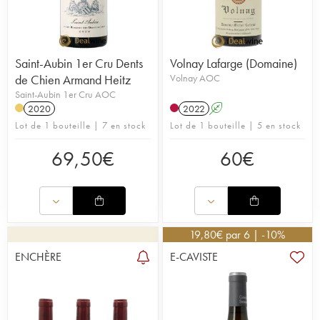
Saint-Aubin 1er Cru Dents
Volnay Lafarge (Domaine)
de Chien Armand Heitz
Volnay AOC
Saint-Aubin 1er Cru AOC
2020
2022
A
Lot de 1 bouteille | 7 en stock
Lot de 1 bouteille | 5 en stock
69,50
€
60
€
19,80
€
par 6 | -10%
ENCHÈRE
E-CAVISTE