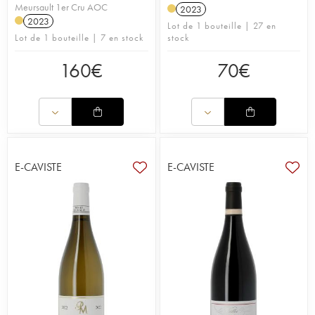
Meursault 1er Cru AOC
2023
2023
Lot de 1 bouteille | 27 en
Lot de 1 bouteille | 7 en stock
stock
160
€
70
€
E-CAVISTE
E-CAVISTE