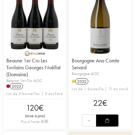
Beaune 1er Cru Les
Bourgogne Ana Comte
Tuvilains Georges Noëllat
Senard
(Domaine)
Bourgogne AOC
Beaune 1er Cru AOC
2022
2023
Lot de 1 bouteille | 11 en stock
Lot de 3 bouteilles | 0 enchère
22
€
120
€
(
mise à prix
)
40
€
Prix à l'unité