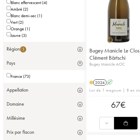
Blanc effervescent (4)
Ambré (2)
Blanc demi-sec (1)
Vert (2)
Orange (1)
Jaune (3)
Région
1
Bugey Manicle Le Clos
Clément Bärtschi
Pays
Bugey Manicle AOC
France (73)
2024
A
Appellation
Lot de 1 magnum | 8 en st
67
€
Domaine
Millésime
Prix par flacon