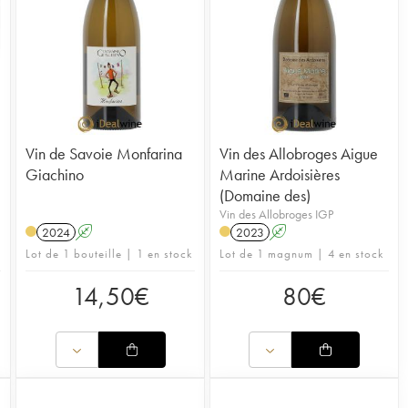
Vin de Savoie Monfarina
Vin des Allobroges Aigue
Giachino
Marine Ardoisières
(Domaine des)
Vin des Allobroges IGP
2024
A
2023
A
Lot de 1 bouteille | 1 en stock
Lot de 1 magnum | 4 en stock
14,50
€
80
€