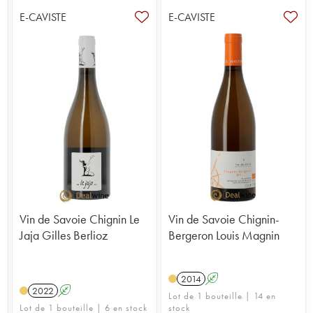
E-CAVISTE
E-CAVISTE
Vin de Savoie Chignin Le
Vin de Savoie Chignin-
Jaja Gilles Berlioz
Bergeron Louis Magnin
2014
A
2022
A
Lot de 1 bouteille | 14 en
Lot de 1 bouteille | 6 en stock
stock