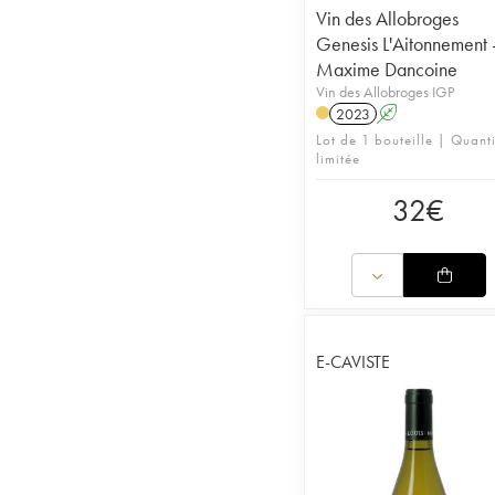
Vin des Allobroges
Genesis L'Aitonnement 
Maxime Dancoine
Vin des Allobroges IGP
2023
A
Lot de 1 bouteille | Quanti
limitée
32
€
E-CAVISTE