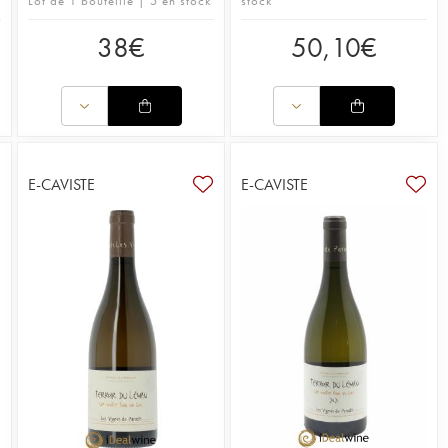
Lot de 1 bouteille | 5 en stock
stock
38
€
50,10
€
E-CAVISTE
E-CAVISTE