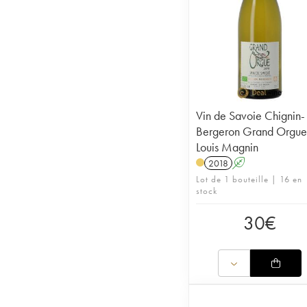
Vin de Savoie Chignin-
Bergeron Grand Orgue
Louis Magnin
2018
A
Lot de 1 bouteille | 16 en
stock
30
€