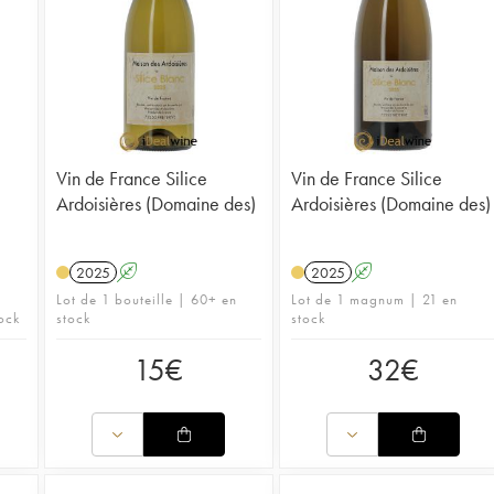
Vin de France Silice
Vin de France Silice
Ardoisières (Domaine des)
Ardoisières (Domaine des)
2025
A
2025
A
Lot de 1 bouteille | 60+ en
Lot de 1 magnum | 21 en
ock
stock
stock
15
€
32
€