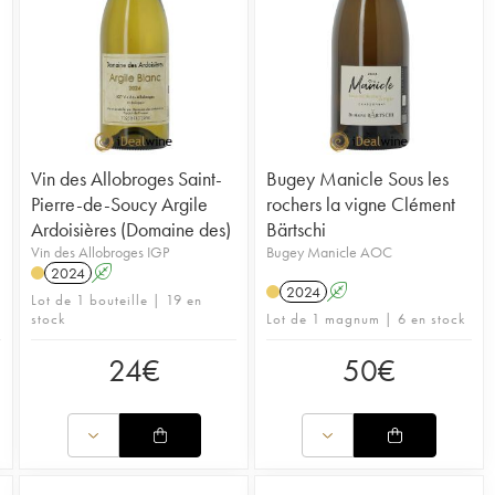
Vin des Allobroges Saint-
Bugey Manicle Sous les
Pierre-de-Soucy Argile
rochers la vigne Clément
Ardoisières (Domaine des)
Bärtschi
Vin des Allobroges IGP
Bugey Manicle AOC
2024
A
2024
A
Lot de 1 bouteille | 19 en
stock
Lot de 1 magnum | 6 en stock
24
€
50
€