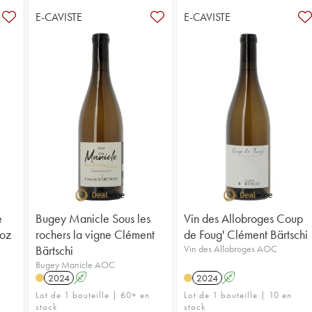
E-CAVISTE
E-CAVISTE
e
Bugey Manicle Sous les
Vin des Allobroges Coup
ioz
rochers la vigne Clément
de Foug' Clément Bärtschi
Bärtschi
Vin des Allobroges AOC
Bugey Manicle AOC
2024
A
2024
A
Lot de 1 bouteille | 60+ en
Lot de 1 bouteille | 10 en
stock
stock