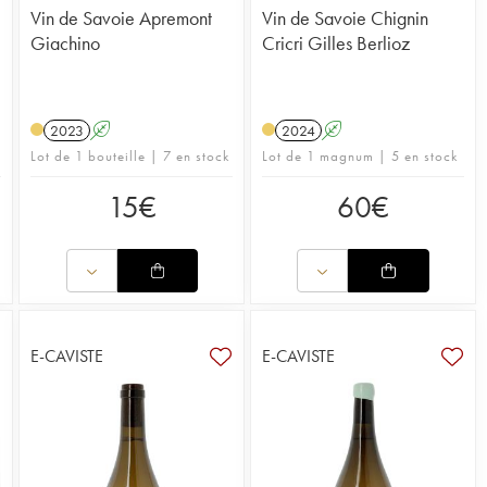
Vin de Savoie Apremont
Vin de Savoie Chignin
Giachino
Cricri Gilles Berlioz
2023
A
2024
A
Lot de 1 bouteille | 7 en stock
Lot de 1 magnum | 5 en stock
15
€
60
€
E-CAVISTE
E-CAVISTE