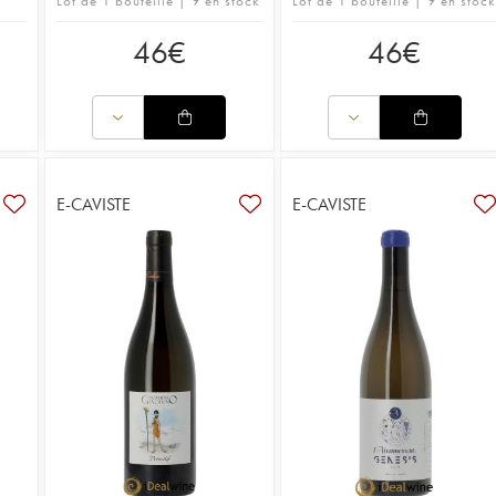
Lot de 1 bouteille | 9 en stock
Lot de 1 bouteille | 9 en stock
46
€
46
€
E-CAVISTE
E-CAVISTE