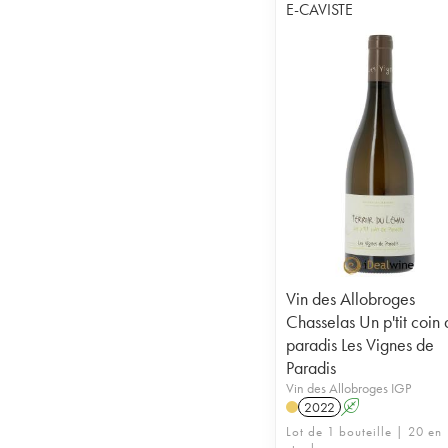
E-CAVISTE
Vin des Allobroges
Chasselas Un p'tit coin
paradis Les Vignes de
Paradis
Vin des Allobroges IGP
2022
A
Lot de 1 bouteille | 20 en