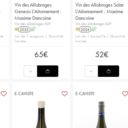
Vin des Allobroges
Vin des Allobroges Solar
-
Genesis L'Aitonnement -
L'Aitonnement - Maxime
Maxime Dancoine
Dancoine
Vin des Allobroges IGP
Vin des Allobroges IGP
2023
A
2024
A
té
Lot de 1 magnum | Quantité
Lot de 1 bouteille | Quantité
limitée
limitée
65
€
52
€
E-CAVISTE
E-CAVISTE