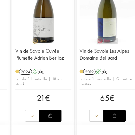
Vin de Savoie Cuvée
Vin de Savoie Les Alpes
Plumette Adrien Berlioz
Domaine Belluard
2024
A
K
2019
A
K
Lot de 1 bouteille | 18 en
Lot de 1 bouteille | Quantité
stock
limitée
21
€
65
€