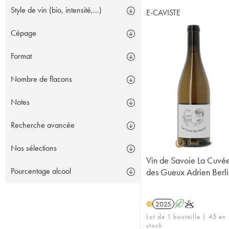
Style de vin (bio, intensité,...)
E-CAVISTE
Cépage
Format
Nombre de flacons
Notes
Recherche avancée
Nos sélections
Vin de Savoie La Cuvé
Pourcentage alcool
des Gueux Adrien Berl
2025
A
K
Lot de 1 bouteille | 45 en
stock