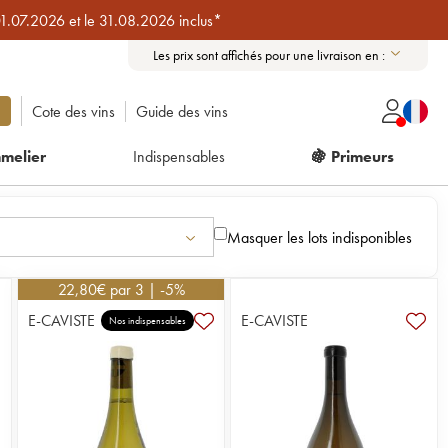
01.07.2026 et le 31.08.2026 inclus*
Les prix sont affichés pour une livraison en :
Cote des vins
Guide des vins
melier
Indispensables
🍇 Primeurs
Masquer les lots indisponibles
22,80
€
par 3 | -5%
E-CAVISTE
E-CAVISTE
Nos indispensables