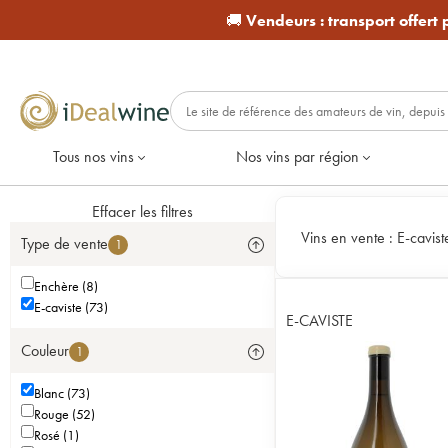
🚚
Vendeurs :
transport offert
Tous nos vins
Nos vins par région
Effacer les filtres
Vins en vente :
E-cavist
Type de vente
1
Enchère (8)
E-caviste (73)
E-CAVISTE
Couleur
1
Blanc (73)
Rouge (52)
Rosé (1)