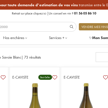
 pour toute demande d’estimation de vos vins
transmise entre le 
Retrait sur place
cliquez ici
|
Un conseil en vin ?
01 56 05 86 10
VENDRE MES VINS
Nos enchères
Services +
✨
Mon Som
e Savoie Blanc
|
73 résultats
E-CAVISTE
E-CAVISTE
Best-Seller