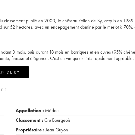
s du classement publié en 2003, le château Rollan de By, acquis en 1989
nd sur 52 hectares, avec un encépagement dominé par le merlot à 70%,
pendant 3 mois, puis durant 18 mois en barriques et en cuves (95% chêne
ente, finesse et élégance. C'est un vin qui est très rapidement agréable.
AN DE BY
VÉE
Appellation :
Médoc
Classement :
Cru Bourgeois
Propriétaire :
Jean Guyon