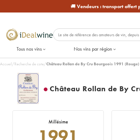
🚚
Vendeurs :
transport offert
Tous nos vins
Nos vins par région
Accueil
/
Recherche de cote
/
Château Rollan de By Cru Bourgeois 1991 (Rouge)
Château Rollan de By Cr
Millésime
1991