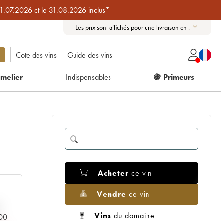
01.07.2026 et le 31.08.2026 inclus*
Les prix sont affichés pour une livraison en :
Cote des vins
Guide des vins
melier
Indispensables
🍇 Primeurs
Acheter
ce vin
Vendre
ce vin
Vins
du domaine
000