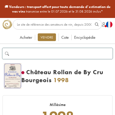
🚚
Vendeurs :
transport offert pour toute demande d’estimation de
vos vins
transmise entre le 01.07.2026 et le 31.08.2026 inclus*
Acheter
Cote
Encyclopédie
VENDRE
Château Rollan de By Cru
Bourgeois
1998
Millésime