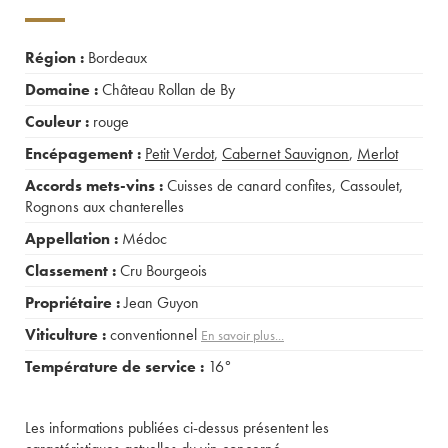
Région :
Bordeaux
Domaine :
Château Rollan de By
Couleur :
rouge
Encépagement :
Petit Verdot
,
Cabernet Sauvignon
,
Merlot
Accords mets-vins :
Cuisses de canard confites
,
Cassoulet
,
Rognons aux chanterelles
Appellation :
Médoc
Classement :
Cru Bourgeois
Propriétaire :
Jean Guyon
Viticulture :
conventionnel
En savoir plus...
Température de service :
16°
Les informations publiées ci-dessus présentent les