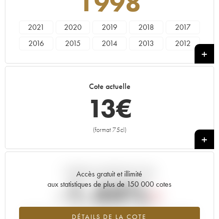
1998
2021
2020
2019
2018
2017
2016
2015
2014
2013
2012
2011
2010
2009
2008
2007
2006
2005
2004
2003
2002
Cote actuelle
2001
2000
1999
1998
1997
13
€
1996
1995
1991
1990
(format 75cl)
+
Tendance actuelle de la cote
Accès gratuit et illimité
-1.44%
aux statistiques de plus de 150 000 cotes
Tendance à la baisse du millésime 1998 en 2026 par rapport à
DÉTAILS DE LA COTE