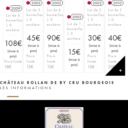
2002
2002
2002
2010
2009
Lot de 3
Lot de 6
Lot de 2
Lot de 2
bouteilles
bouteilles
bouteilles
bouteilles
Lot de 6
2002
| 0
| 0
| 0
| 0
bouteilles
Lot de 1
enchère
enchère
enchère
enchère
| 0
bouteille
enchère
| 0
45
€
90
€
30
€
40
€
enchère
108
€
(
mise à
(
mise à
(
mise à
(
mise à
15
€
prix
)
prix
)
prix
)
prix
)
(
mise à
prix
)
Prix à
Prix à
Prix à
Prix à
(
mise à
Prix à l'unité
l'unité
l'unité
l'unité
l'unité
prix
)
18
€
15
€
15
€
15
€
20
€
✕
CHÂTEAU ROLLAN DE BY CRU BOURGEOIS
LES INFORMATIONS