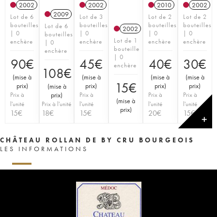
2002
2002
2010
2002
2009
Lot de 6
Lot de 3
Lot de 2
Lot de 2
bouteilles
bouteilles
bouteilles
bouteilles
Lot de 6
2002
| 0
| 0
| 0
| 0
bouteilles
Lot de 1
enchère
enchère
enchère
enchère
| 0
bouteille
enchère
| 0
90
€
45
€
40
€
30
€
enchère
108
€
(
mise à
(
mise à
(
mise à
(
mise à
15
€
prix
)
prix
)
prix
)
prix
)
(
mise à
Prix à
prix
)
Prix à
Prix à
Prix à
(
mise à
l'unité
Prix à l'unité
l'unité
l'unité
l'unité
prix
)
15
€
18
€
15
€
20
€
15
€
✕
CHÂTEAU ROLLAN DE BY CRU BOURGEOIS
LES INFORMATIONS