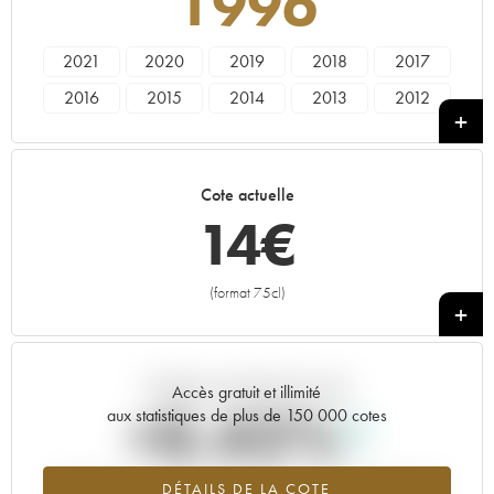
1996
2021
2020
2019
2018
2017
2016
2015
2014
2013
2012
2011
2010
2009
2008
2007
2006
2005
2004
2003
2002
Cote actuelle
2001
2000
1999
1998
1997
14
€
1996
1995
1991
1990
(format 75cl)
+
Tendance actuelle de la cote
Accès gratuit et illimité
+0.42%
aux statistiques de plus de 150 000 cotes
Tendance à la hausse du millésime 1996 en 2026 par rapport à
DÉTAILS DE LA COTE