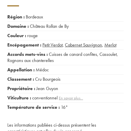
Région :
Bordeaux
Domaine :
Château Rollan de By
Couleur :
rouge
Encépagement :
Petit Verdot
,
Cabernet Sauvignon
,
Merlot
Accords mets-vins :
Cuisses de canard confites
,
Cassoulet
,
Rognons aux chanterelles
Appellation :
Médoc
Classement :
Cru Bourgeois
Propriétaire :
Jean Guyon
Viticulture :
conventionnel
En savoir plus...
Température de service :
16°
Les informations publiées ci-dessus présentent les