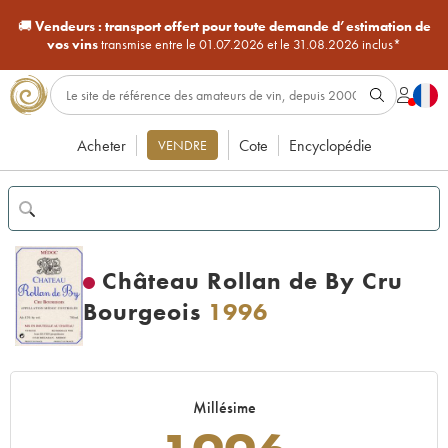
🚚
Vendeurs :
transport offert pour toute demande d’estimation de
vos vins
transmise entre le 01.07.2026 et le 31.08.2026 inclus*
Acheter
Cote
Encyclopédie
VENDRE
Château Rollan de By Cru
Bourgeois
1996
Millésime