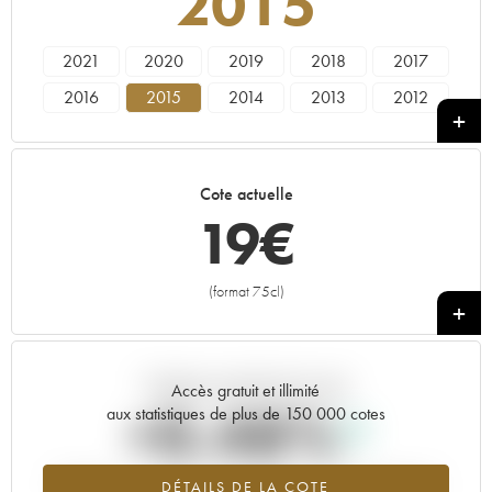
2015
2021
2020
2019
2018
2017
2016
2015
2014
2013
2012
2011
2010
2009
2008
2007
2006
2005
2004
2003
2002
Cote actuelle
2001
2000
1999
1998
1997
19
€
1996
1995
1991
1990
(format 75cl)
+
Tendance actuelle de la cote
Accès gratuit et illimité
+0.48%
aux statistiques de plus de 150 000 cotes
Tendance à la hausse du millésime 2015 en 2026 par rapport à
DÉTAILS DE LA COTE