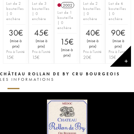
Lot de 2
Lot de 3
Lot de 2
Lot de 6
2002
bouteilles
bouteilles
bouteilles
bouteilles
Lot de 1
| 0
| 0
| 0
| 0
bouteille
enchère
enchère
enchère
enchère
| 0
enchère
30
€
45
€
40
€
90
€
15
€
(
mise à
(
mise à
(
mise à
(
mise à
prix
)
prix
)
prix
)
prix
)
(
mise à
Prix à l'unité
Prix à l'unité
Prix à l'unité
Prix à l'unité
prix
)
15
€
15
€
20
€
15
€
✕
CHÂTEAU ROLLAN DE BY CRU BOURGEOIS
LES INFORMATIONS