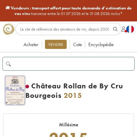
🚚
Vendeurs :
transport offert pour toute demande d’estimation de
vos vins
transmise entre le 01.07.2026 et le 31.08.2026 inclus*
Acheter
Cote
Encyclopédie
VENDRE
Château Rollan de By Cru
Bourgeois
2015
Millésime