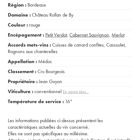
Région :
Bordeaux
Domaine :
Château Rollan de By
Couleur :
rouge
Encépagement :
Petit Verdot
,
Cabernet Sauvignon
,
Merlot
Accords mets-vins :
Cuisses de canard confites
,
Cassoulet
,
Rognons aux chanterelles
Appellation :
Médoc
Classement :
Cru Bourgeois
Propriétaire :
Jean Guyon
Viticulture :
conventionnel
En savoir plus...
Température de service :
16°
Les informations publiées ci-dessus présentent les
caractéristiques actuelles du vin concerné.
Elles ne sont pas spécifiques au millésime.