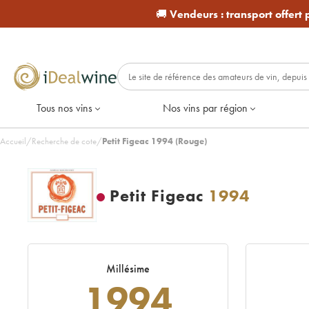
🚚
Vendeurs :
transport offert
Tous nos vins
Nos vins par région
Accueil
/
Recherche de cote
/
Petit Figeac 1994 (Rouge)
Petit Figeac
1994
Millésime
1994