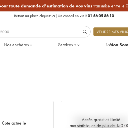
 pour toute demande d’estimation de vos vins
transmise entre le 
Retrait sur place
cliquez ici
|
Un conseil en vin ?
01 56 05 86 10
VENDRE MES VINS
Nos enchères
Services +
✨
Mon Som
Accès gratuit et illimité
Tendance actuelle de la cote
Cote actuelle
aux statistiques de plus de 150 