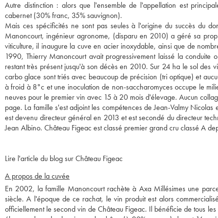
Autre distinction : alors que l'ensemble de l'appellation est princi
cabernet (30% franc, 35% sauvignon).
Mais ces spécificités ne sont pas seules à l'origine du succès du do
Manoncourt, ingénieur agronome, (disparu en 2010) a géré sa proprié
viticulture, il inaugure la cuve en acier inoxydable, ainsi que de nomb
1990, Thierry Manoncourt avait progressivement laissé la conduite o
restant très présent jusqu'à son décès en 2010. Sur 24 ha le sol des v
carbo glace sont triés avec beaucoup de précision (tri optique) et au
à froid à 8°c et une inoculation de non-saccharomyces occupe le milie
neuves pour le premier vin avec 15 à 20 mois d'élevage. Aucun collag
page. La famille s'est adjoint les compétences de Jean-Valmy Nicolas
est devenu directeur général en 2013 et est secondé du directeur tech
Jean Albino. Château Figeac est classé premier grand cru classé A de
Lire l'article du blog sur Château Figeac
A propos de la cuvée
En 2002, la famille Manoncourt rachète à Axa Millésimes une parcell
siècle. A l'époque de ce rachat, le vin produit est alors commercialis
officiellement le second vin de Château Figeac. Il bénéficie de tous le