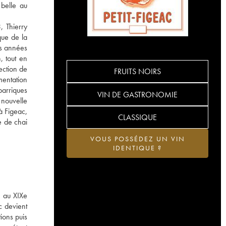
 belle au
, Thierry
que de la
es années
, tout en
ection de
FRUITS NOIRS
mentation
barriques
VIN DE GASTRONOMIE
 nouvelle
à Figeac,
CLASSIQUE
e de chai
VOUS POSSÉDEZ UN VIN
IDENTIQUE ?
c au XIXe
c devient
ions puis