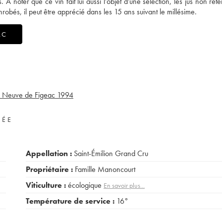
oter que ce vin fait lui aussi l'objet d'une sélection, les jus non rete
obés, il peut être apprécié dans les 15 ans suivant le millésime.
AC
 Neuve de Figeac
1994
VÉE
Appellation :
Saint-Émilion Grand Cru
Propriétaire :
Famille Manoncourt
Viticulture :
écologique
En savoir plus...
Température de service :
16°