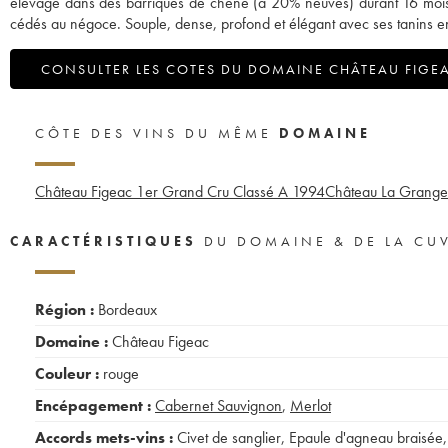
élevage dans des barriques de chêne (à 20% neuves) durant 16 mois. A n
cédés au négoce. Souple, dense, profond et élégant avec ses tanins enr
CONSULTER LES COTES DU DOMAINE CHÂTEAU FIGE
CÔTE DES VINS DU MÊME
DOMAINE
Château Figeac 1er Grand Cru Classé A
1994
Château La Grange
CARACTÉRISTIQUES
DU DOMAINE & DE LA CU
Région :
Bordeaux
Domaine :
Château Figeac
Couleur :
rouge
Encépagement :
Cabernet Sauvignon
,
Merlot
Accords mets-vins :
Civet de sanglier
,
Epaule d'agneau braisée
,