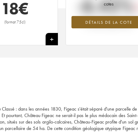
-6.42%
18
€
cotes
Tendance à la baisse du millésime 1
(format 75cl)
DÉTAILS DE LA COTE
en 2026 par rapport à 2025
+
ru Classé : dans les années 1830, Figeac s'était séparé d'une parcelle de
Et pourtant, Château Figeac ne serait-il pas le plus médocain des Saint-
on, situés sur des sols argilo-calcaires, Château-Figeac profite d'un sol g
r un parcellaire de 54 ha. De cette condition géologique atypique Figeac r