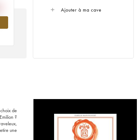
Ajouter à ma cave
994
 choix de
Emilion ?
raveleux,
etire une