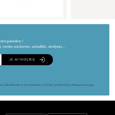
vant-première !
ventes exclusives, actualités, analyses...
JE M'INSCRIS
vous désabonner à tout moment via le lien présent dans chaque message.