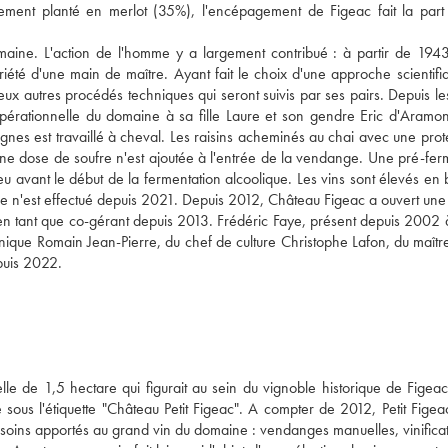
palement planté en merlot (35%), l'encépagement de Figeac fait la part
maine. L'action de l'homme y a largement contribué : à partir de 1943
té d'une main de maître. Ayant fait le choix d'une approche scientifi
reux autres procédés techniques qui seront suivis par ses pairs. Depuis l
pérationnelle du domaine à sa fille Laure et son gendre Eric d'Aramon
ignes est travaillé à cheval. Les raisins acheminés au chai avec une prot
cune dose de soufre n'est ajoutée à l'entrée de la vendange. Une pré-fer
u avant le début de la fermentation alcoolique. Les vins sont élevés en 
e n'est effectué depuis 2021. Depuis 2012, Château Figeac a ouvert une
 en tant que co-gérant depuis 2013. Frédéric Faye, présent depuis 2002 
nique Romain Jean-Pierre, du chef de culture Christophe Lafon, du maîtr
puis 2022.
e de 1,5 hectare qui figurait au sein du vignoble historique de Figea
é sous l'étiquette "Château Petit Figeac". A compter de 2012, Petit Figea
s soins apportés au grand vin du domaine : vendanges manuelles, vinificat