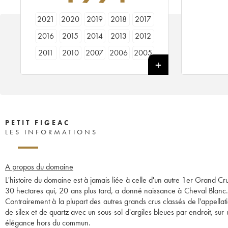
2021
2020
2019
2018
2017
2016
2015
2014
2013
2012
2011
2010
2007
2006
2005
2004
2003
2001
2000
1999
1998
1996
1994
1990
1989
1962
PETIT FIGEAC
LES INFORMATIONS
A propos du domaine
L'histoire du domaine est à jamais liée à celle d'un autre 1er Grand C
30 hectares qui, 20 ans plus tard, a donné naissance à Cheval Blanc. 
Contrairement à la plupart des autres grands crus classés de l'appellati
de silex et de quartz avec un sous-sol d'argiles bleues par endroit, su
élégance hors du commun.