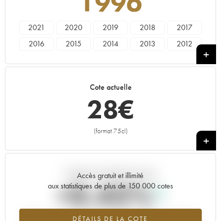
1996
2021
2020
2019
2018
2017
2016
2015
2014
2013
2012
2011
2010
2007
2006
2005
2004
2003
2001
2000
1999
Cote actuelle
1998
1996
1994
1990
1989
28
€
1962
(format 75cl)
+
Tendance actuelle de la cote
Accès gratuit et illimité
+0.43%
aux statistiques de plus de 150 000 cotes
Tendance à la hausse du millésime 1996 en 2026 par rapport à
DÉTAILS DE LA COTE