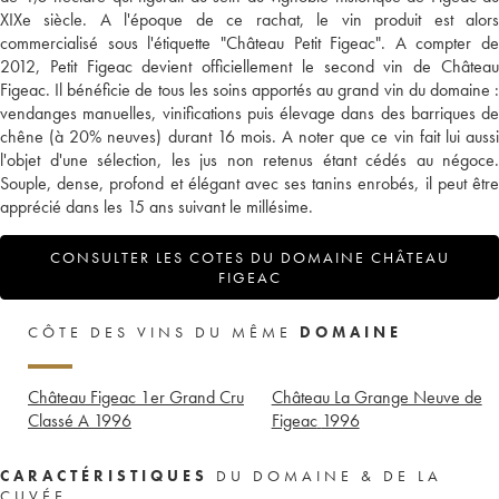
XIXe siècle. A l'époque de ce rachat, le vin produit est alors
commercialisé sous l'étiquette "Château Petit Figeac". A compter de
2012, Petit Figeac devient officiellement le second vin de Château
Figeac. Il bénéficie de tous les soins apportés au grand vin du domaine :
vendanges manuelles, vinifications puis élevage dans des barriques de
chêne (à 20% neuves) durant 16 mois. A noter que ce vin fait lui aussi
l'objet d'une sélection, les jus non retenus étant cédés au négoce.
Souple, dense, profond et élégant avec ses tanins enrobés, il peut être
apprécié dans les 15 ans suivant le millésime.
CONSULTER LES COTES DU DOMAINE CHÂTEAU
FIGEAC
CÔTE DES VINS DU MÊME
DOMAINE
Château Figeac 1er Grand Cru
Château La Grange Neuve de
Classé A
1996
Figeac
1996
CARACTÉRISTIQUES
DU DOMAINE & DE LA
CUVÉE