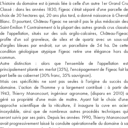
L'histoire du domaine est à jamais liée à celle d'un autre 1er Grand Cru
Classé : dans les années 1830, Figeac s'était séparé d'une parcelle de
choix de 30 hectares qui, 20 ans plus tard, a donné naissance à Cheval
Blanc. Et pourtant, Château Figeac ne serait-il pas le plus médocain des
Saint-Emilion ? Contrairement à la plupart des autres grands crus classés
de l'appellation, situés sur des sols argilo-calcaires, Château-Figeac
profite d'un sol graveleux, de silex et de quartz avec un sous-sol
d'argiles bleues par endroit, sur un parcellaire de 54 ha. De cette
condition géologique atypique Figeac retire une élégance hors du
commun.
Autre distinction : alors que l'ensemble de l'appellation est
principalement planté en merlot (35%), l'encépagement de Figeac fait la
part belle au cabernet (30% franc, 35% sauvignon).
Mais ces spécificités ne sont pas seules à l'origine du succès du
domaine. L'action de l'homme y a largement contribué : à partir de
1943, Thierry Manoncourt, ingénieur agronome, (disparu en 2010) a
géré sa propriété d'une main de maître. Ayant fait le choix d'une
approche scientifique de la viticulture, il inaugure la cuve en acier
inoxydable, ainsi que de nombreux autres procédés techniques qui
seront suivis par ses pairs. Depuis les années 1990, Thierry Manoncourt
avait progressivement laissé la conduite opérationnelle du domaine à sa