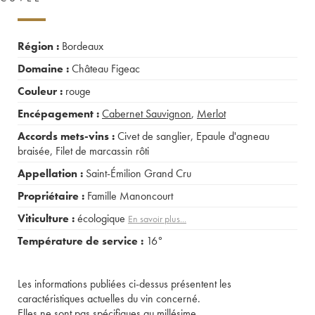
Région :
Bordeaux
Domaine :
Château Figeac
Couleur :
rouge
Encépagement :
Cabernet Sauvignon
,
Merlot
Accords mets-vins :
Civet de sanglier
,
Epaule d'agneau
braisée
,
Filet de marcassin rôti
Appellation :
Saint-Émilion Grand Cru
Propriétaire :
Famille Manoncourt
Viticulture :
écologique
En savoir plus...
Température de service :
16°
Les informations publiées ci-dessus présentent les
caractéristiques actuelles du vin concerné.
Elles ne sont pas spécifiques au millésime.