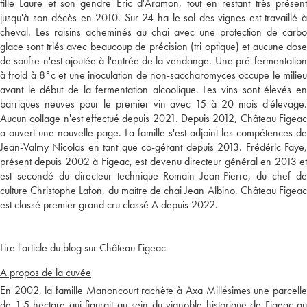
fille Laure et son gendre Eric d'Aramon, tout en restant très présent
jusqu'à son décès en 2010. Sur 24 ha le sol des vignes est travaillé à
cheval. Les raisins acheminés au chai avec une protection de carbo
glace sont triés avec beaucoup de précision (tri optique) et aucune dose
de soufre n'est ajoutée à l'entrée de la vendange. Une pré-fermentation
à froid à 8°c et une inoculation de non-saccharomyces occupe le milieu
avant le début de la fermentation alcoolique. Les vins sont élevés en
barriques neuves pour le premier vin avec 15 à 20 mois d'élevage.
Aucun collage n'est effectué depuis 2021. Depuis 2012, Château Figeac
a ouvert une nouvelle page. La famille s'est adjoint les compétences de
Jean-Valmy Nicolas en tant que co-gérant depuis 2013. Frédéric Faye,
présent depuis 2002 à Figeac, est devenu directeur général en 2013 et
est secondé du directeur technique Romain Jean-Pierre, du chef de
culture Christophe Lafon, du maître de chai Jean Albino. Château Figeac
est classé premier grand cru classé A depuis 2022.
Lire l'article du blog sur Château Figeac
A propos de la cuvée
En 2002, la famille Manoncourt rachète à Axa Millésimes une parcelle
de 1,5 hectare qui figurait au sein du vignoble historique de Figeac au