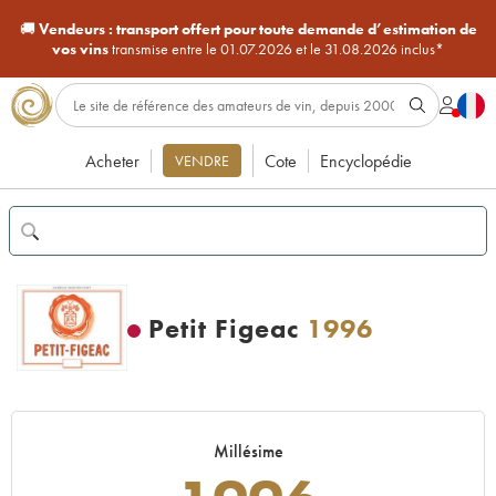
🚚
Vendeurs :
transport offert pour toute demande d’estimation de
vos vins
transmise entre le 01.07.2026 et le 31.08.2026 inclus*
Acheter
Cote
Encyclopédie
VENDRE
Petit Figeac
1996
Millésime