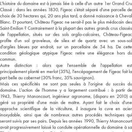
L'histoire du domaine est à jamais liée à celle d'un autre 1er Grand Cru
Classé : dans les années 1830, Figeac s'était séparé d'une parcelle de
choix de 30 hectares qui, 20 ans plus tard, a donné naissance à Cheval
Blanc. Et pourtant, Château Figeac ne serait-il pas le plus médocain des
Saint-Emilion ? Contrairement à la plupart des autres grands crus classés
de l'appellation, situés sur des sols argilo-calcaires, Château-Figeac
profite d'un sol graveleux, de silex et de quartz avec un sous-sol
d'argiles bleues par endroit, sur un parcellaire de 54 ha. De cette
condition géologique atypique Figeac retire une élégance hors du
commun.
Autre distinction : alors que l'ensemble de l'appellation est
principalement planté en merlot (35%), l'encépagement de Figeac fait la
part belle au cabernet (30% franc, 35% sauvignon).
Mais ces spécificités ne sont pas seules à l'origine du succès du
domaine. L'action de l'homme y a largement contribué : à partir de
1943, Thierry Manoncourt, ingénieur agronome, (disparu en 2010) a
géré sa propriété d'une main de maître. Ayant fait le choix d'une
approche scientifique de la viticulture, il inaugure la cuve en acier
inoxydable, ainsi que de nombreux autres procédés techniques qui
seront suivis par ses pairs. Depuis les années 1990, Thierry Manoncourt
avait progressivement laissé la conduite opérationnelle du domaine à sa