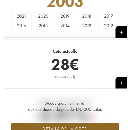
2003
2021
2020
2019
2018
2017
2016
2015
2014
2013
2012
2011
2010
2007
2006
2005
2004
2003
2001
2000
1999
Cote actuelle
1998
1996
1994
1990
1989
28
€
1962
(format 75cl)
+
Tendance actuelle de la cote
Accès gratuit et illimité
-2.91%
aux statistiques de plus de 150 000 cotes
Tendance à la baisse du millésime 2003 en 2026 par rapport à
DÉTAILS DE LA COTE