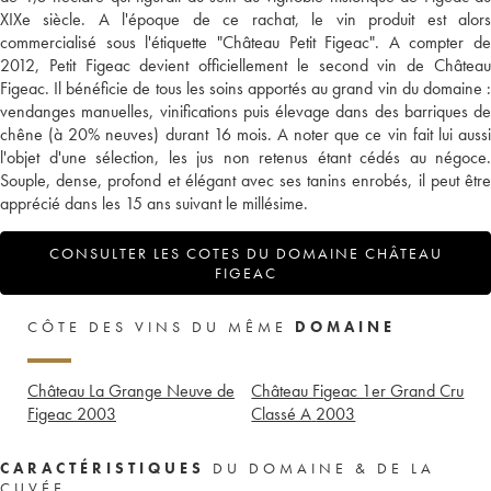
XIXe siècle. A l'époque de ce rachat, le vin produit est alors
commercialisé sous l'étiquette "Château Petit Figeac". A compter de
2012, Petit Figeac devient officiellement le second vin de Château
Figeac. Il bénéficie de tous les soins apportés au grand vin du domaine :
vendanges manuelles, vinifications puis élevage dans des barriques de
chêne (à 20% neuves) durant 16 mois. A noter que ce vin fait lui aussi
l'objet d'une sélection, les jus non retenus étant cédés au négoce.
Souple, dense, profond et élégant avec ses tanins enrobés, il peut être
apprécié dans les 15 ans suivant le millésime.
CONSULTER LES COTES DU DOMAINE CHÂTEAU
FIGEAC
CÔTE DES VINS DU MÊME
DOMAINE
Château La Grange Neuve de
Château Figeac 1er Grand Cru
Figeac
2003
Classé A
2003
CARACTÉRISTIQUES
DU DOMAINE & DE LA
CUVÉE