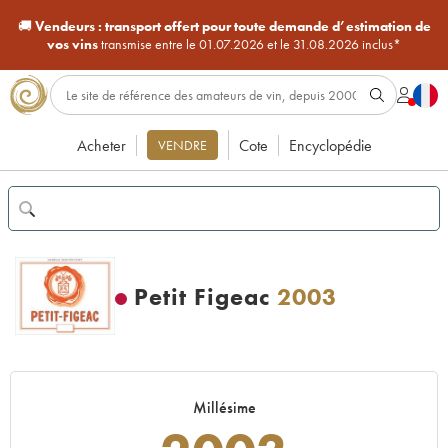
🚚
Vendeurs :
transport offert pour toute demande d’estimation de
vos vins
transmise entre le 01.07.2026 et le 31.08.2026 inclus*
Acheter
Cote
Encyclopédie
VENDRE
Petit Figeac
2003
Millésime