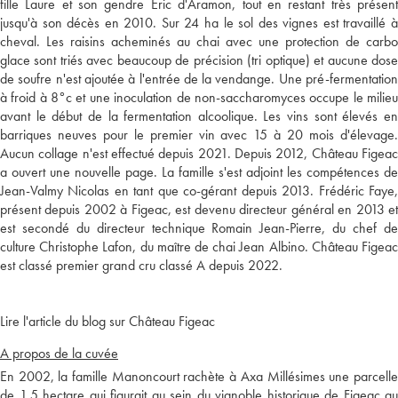
fille Laure et son gendre Eric d'Aramon, tout en restant très présent
jusqu'à son décès en 2010. Sur 24 ha le sol des vignes est travaillé à
cheval. Les raisins acheminés au chai avec une protection de carbo
glace sont triés avec beaucoup de précision (tri optique) et aucune dose
de soufre n'est ajoutée à l'entrée de la vendange. Une pré-fermentation
à froid à 8°c et une inoculation de non-saccharomyces occupe le milieu
avant le début de la fermentation alcoolique. Les vins sont élevés en
barriques neuves pour le premier vin avec 15 à 20 mois d'élevage.
Aucun collage n'est effectué depuis 2021. Depuis 2012, Château Figeac
a ouvert une nouvelle page. La famille s'est adjoint les compétences de
Jean-Valmy Nicolas en tant que co-gérant depuis 2013. Frédéric Faye,
présent depuis 2002 à Figeac, est devenu directeur général en 2013 et
est secondé du directeur technique Romain Jean-Pierre, du chef de
culture Christophe Lafon, du maître de chai Jean Albino. Château Figeac
est classé premier grand cru classé A depuis 2022.
Lire l'article du blog sur Château Figeac
A propos de la cuvée
En 2002, la famille Manoncourt rachète à Axa Millésimes une parcelle
de 1,5 hectare qui figurait au sein du vignoble historique de Figeac au