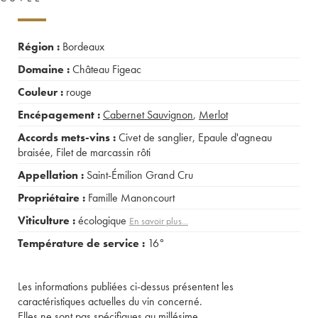
Région :
Bordeaux
Domaine :
Château Figeac
Couleur :
rouge
Encépagement :
Cabernet Sauvignon
,
Merlot
Accords mets-vins :
Civet de sanglier
,
Epaule d'agneau
braisée
,
Filet de marcassin rôti
Appellation :
Saint-Émilion Grand Cru
Propriétaire :
Famille Manoncourt
Viticulture :
écologique
En savoir plus...
Température de service :
16°
Les informations publiées ci-dessus présentent les
caractéristiques actuelles du vin concerné.
Elles ne sont pas spécifiques au millésime.