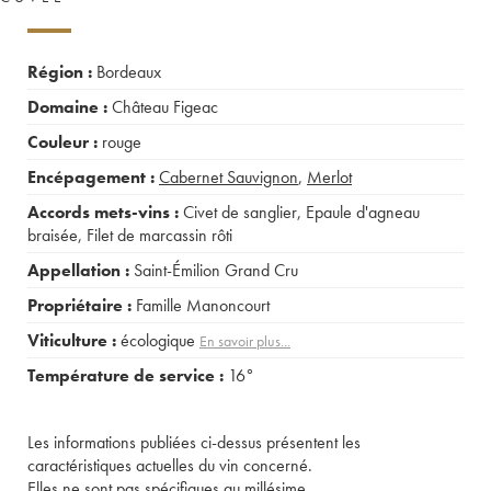
Région :
Bordeaux
Domaine :
Château Figeac
Couleur :
rouge
Encépagement :
Cabernet Sauvignon
,
Merlot
Accords mets-vins :
Civet de sanglier
,
Epaule d'agneau
braisée
,
Filet de marcassin rôti
Appellation :
Saint-Émilion Grand Cru
Propriétaire :
Famille Manoncourt
Viticulture :
écologique
En savoir plus...
Température de service :
16°
Les informations publiées ci-dessus présentent les
caractéristiques actuelles du vin concerné.
Elles ne sont pas spécifiques au millésime.