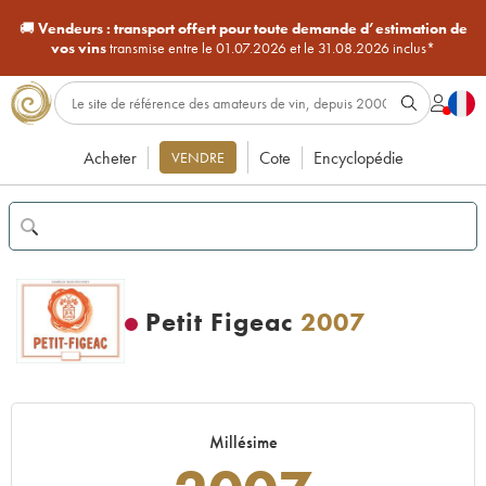
🚚
Vendeurs :
transport offert pour toute demande d’estimation de
vos vins
transmise entre le 01.07.2026 et le 31.08.2026 inclus*
Acheter
Cote
Encyclopédie
VENDRE
Petit Figeac
2007
Millésime