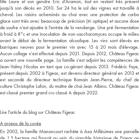
fille Laure et son gendre Eric d'Aramon, tout en restant très présent
jusqu'à son décès en 2010. Sur 24 ha le sol des vignes est travaillé à
cheval. Les raisins acheminés au chai avec une protection de carbo
glace sont triés avec beaucoup de précision (tri optique) et aucune dose
de soufre n'est ajoutée à l'entrée de la vendange. Une pré-fermentation
à froid à 8°c et une inoculation de non-saccharomyces occupe le milieu
avant le début de la fermentation alcoolique. Les vins sont élevés en
barriques neuves pour le premier vin avec 15 à 20 mois d'élevage.
Aucun collage n'est effectué depuis 2021. Depuis 2012, Château Figeac
a ouvert une nouvelle page. La famille s'est adjoint les compétences de
Jean-Valmy Nicolas en tant que co-gérant depuis 2013. Frédéric Faye,
présent depuis 2002 à Figeac, est devenu directeur général en 2013 et
est secondé du directeur technique Romain Jean-Pierre, du chef de
culture Christophe Lafon, du maître de chai Jean Albino. Château Figeac
est classé premier grand cru classé A depuis 2022.
Lire l'article du blog sur Château Figeac
A propos de la cuvée
En 2002, la famille Manoncourt rachète à Axa Millésimes une parcelle
de 1,5 hectare qui figurait au sein du vignoble historique de Figeac au