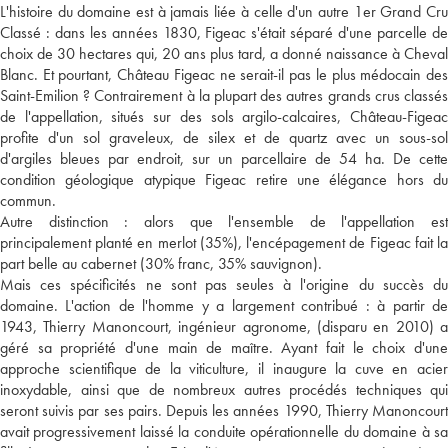
L'histoire du domaine est à jamais liée à celle d'un autre 1er Grand Cru
Classé : dans les années 1830, Figeac s'était séparé d'une parcelle de
choix de 30 hectares qui, 20 ans plus tard, a donné naissance à Cheval
Blanc. Et pourtant, Château Figeac ne serait-il pas le plus médocain des
Saint-Emilion ? Contrairement à la plupart des autres grands crus classés
de l'appellation, situés sur des sols argilo-calcaires, Château-Figeac
profite d'un sol graveleux, de silex et de quartz avec un sous-sol
d'argiles bleues par endroit, sur un parcellaire de 54 ha. De cette
condition géologique atypique Figeac retire une élégance hors du
commun.
Autre distinction : alors que l'ensemble de l'appellation est
principalement planté en merlot (35%), l'encépagement de Figeac fait la
part belle au cabernet (30% franc, 35% sauvignon).
Mais ces spécificités ne sont pas seules à l'origine du succès du
domaine. L'action de l'homme y a largement contribué : à partir de
1943, Thierry Manoncourt, ingénieur agronome, (disparu en 2010) a
géré sa propriété d'une main de maître. Ayant fait le choix d'une
approche scientifique de la viticulture, il inaugure la cuve en acier
inoxydable, ainsi que de nombreux autres procédés techniques qui
seront suivis par ses pairs. Depuis les années 1990, Thierry Manoncourt
avait progressivement laissé la conduite opérationnelle du domaine à sa