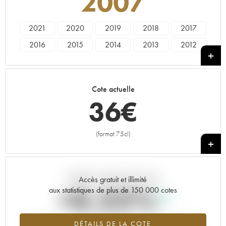
2007
2021
2020
2019
2018
2017
2016
2015
2014
2013
2012
2011
2010
2007
2006
2005
2004
2003
2001
2000
1999
Cote actuelle
1998
1996
1994
1990
1989
36
€
1962
(format 75cl)
+
Tendance actuelle de la cote
Accès gratuit et illimité
+0.22%
aux statistiques de plus de 150 000 cotes
Tendance à la hausse du millésime 2007 en 2026 par rapport à
DÉTAILS DE LA COTE