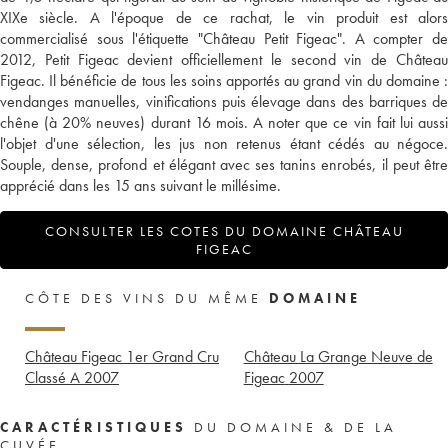
XIXe siècle. A l'époque de ce rachat, le vin produit est alors
commercialisé sous l'étiquette "Château Petit Figeac". A compter de
2012, Petit Figeac devient officiellement le second vin de Château
Figeac. Il bénéficie de tous les soins apportés au grand vin du domaine :
vendanges manuelles, vinifications puis élevage dans des barriques de
chêne (à 20% neuves) durant 16 mois. A noter que ce vin fait lui aussi
l'objet d'une sélection, les jus non retenus étant cédés au négoce.
Souple, dense, profond et élégant avec ses tanins enrobés, il peut être
apprécié dans les 15 ans suivant le millésime.
CONSULTER LES COTES DU DOMAINE CHÂTEAU
FIGEAC
CÔTE DES VINS DU MÊME
DOMAINE
Château Figeac 1er Grand Cru
Château La Grange Neuve de
Classé A
2007
Figeac
2007
CARACTÉRISTIQUES
DU DOMAINE & DE LA
CUVÉE