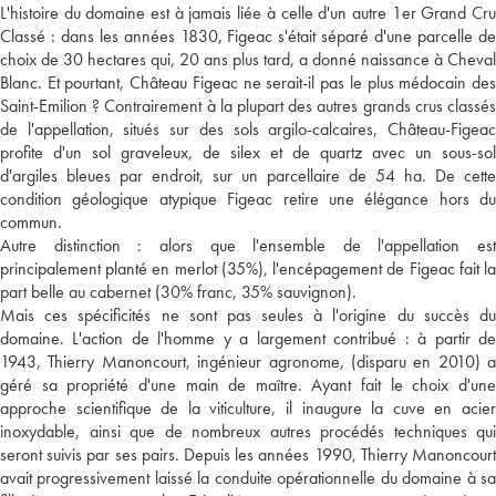
L'histoire du domaine est à jamais liée à celle d'un autre 1er Grand Cru
Classé : dans les années 1830, Figeac s'était séparé d'une parcelle de
choix de 30 hectares qui, 20 ans plus tard, a donné naissance à Cheval
Blanc. Et pourtant, Château Figeac ne serait-il pas le plus médocain des
Saint-Emilion ? Contrairement à la plupart des autres grands crus classés
de l'appellation, situés sur des sols argilo-calcaires, Château-Figeac
profite d'un sol graveleux, de silex et de quartz avec un sous-sol
d'argiles bleues par endroit, sur un parcellaire de 54 ha. De cette
condition géologique atypique Figeac retire une élégance hors du
commun.
Autre distinction : alors que l'ensemble de l'appellation est
principalement planté en merlot (35%), l'encépagement de Figeac fait la
part belle au cabernet (30% franc, 35% sauvignon).
Mais ces spécificités ne sont pas seules à l'origine du succès du
domaine. L'action de l'homme y a largement contribué : à partir de
1943, Thierry Manoncourt, ingénieur agronome, (disparu en 2010) a
géré sa propriété d'une main de maître. Ayant fait le choix d'une
approche scientifique de la viticulture, il inaugure la cuve en acier
inoxydable, ainsi que de nombreux autres procédés techniques qui
seront suivis par ses pairs. Depuis les années 1990, Thierry Manoncourt
avait progressivement laissé la conduite opérationnelle du domaine à sa