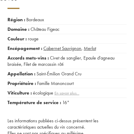
Région :
Bordeaux
Domaine :
Château Figeac
Couleur :
rouge
Encépagement :
Cabernet Sauvignon
,
Merlot
Accords mets-vins :
Civet de sanglier
,
Epaule d'agneau
braisée
,
Filet de marcassin rôti
Appellation :
Saint-Émilion Grand Cru
Propriétaire :
Famille Manoncourt
Viticulture :
écologique
En savoir plus...
Température de service :
16°
Les informations publiées ci-dessus présentent les
caractéristiques actuelles du vin concerné.
Elles ne sont pas spécifiques au millésime.