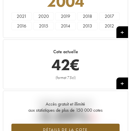
2004
2021
2020
2019
2018
2017
2016
2015
2014
2013
2012
2011
2010
2007
2006
2005
2004
2003
2001
2000
1999
Cote actuelle
1998
1996
1994
1990
1989
42
€
1962
(format 75cl)
+
Tendance actuelle de la cote
Accès gratuit et illimité
-2.09%
aux statistiques de plus de 150 000 cotes
Tendance à la baisse du millésime 2004 en 2026 par rapport à
DÉTAILS DE LA COTE