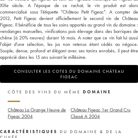
XIXe siècle. A l'époque de ce rachat, le vin produit est alors
commercialisé sous l'étiquette "Château Petit Figeac". A compter de
2012, Petit Figeac devient officiellement le second vin de Château
Figeac. Il bénéficie de tous les soins apportés au grand vin du domaine :
vendanges manuelles, vinifications puis élevage dans des barriques de
chêne (à 20% neuves) durant 16 mois. A noter que ce vin fait lui aussi
l'objet d'une sélection, les jus non retenus étant cédés au négoce.
Souple, dense, profond et élégant avec ses tanins enrobés, il peut être
apprécié dans les 15 ans suivant le millésime.
CONSULTER LES COTES DU DOMAINE CHÂTEAU
FIGEAC
CÔTE DES VINS DU MÊME
DOMAINE
Château La Grange Neuve de
Château Figeac 1er Grand Cru
Figeac
2004
Classé A
2004
CARACTÉRISTIQUES
DU DOMAINE & DE LA
CUVÉE