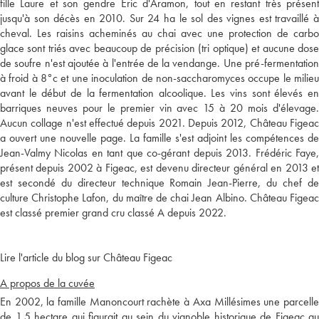
fille Laure et son gendre Eric d'Aramon, tout en restant très présent
jusqu'à son décès en 2010. Sur 24 ha le sol des vignes est travaillé à
cheval. Les raisins acheminés au chai avec une protection de carbo
glace sont triés avec beaucoup de précision (tri optique) et aucune dose
de soufre n'est ajoutée à l'entrée de la vendange. Une pré-fermentation
à froid à 8°c et une inoculation de non-saccharomyces occupe le milieu
avant le début de la fermentation alcoolique. Les vins sont élevés en
barriques neuves pour le premier vin avec 15 à 20 mois d'élevage.
Aucun collage n'est effectué depuis 2021. Depuis 2012, Château Figeac
a ouvert une nouvelle page. La famille s'est adjoint les compétences de
Jean-Valmy Nicolas en tant que co-gérant depuis 2013. Frédéric Faye,
présent depuis 2002 à Figeac, est devenu directeur général en 2013 et
est secondé du directeur technique Romain Jean-Pierre, du chef de
culture Christophe Lafon, du maître de chai Jean Albino. Château Figeac
est classé premier grand cru classé A depuis 2022.
Lire l'article du blog sur Château Figeac
A propos de la cuvée
En 2002, la famille Manoncourt rachète à Axa Millésimes une parcelle
de 1,5 hectare qui figurait au sein du vignoble historique de Figeac au