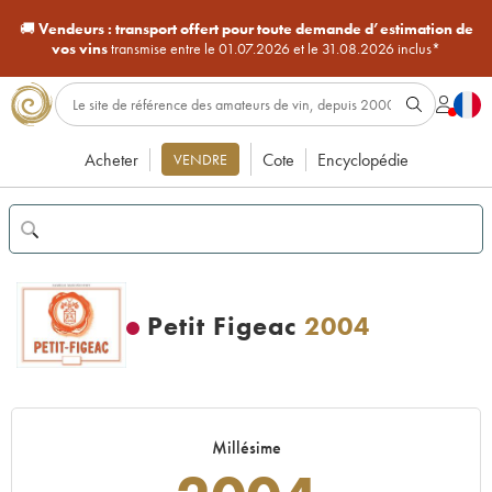
🚚
Vendeurs :
transport offert pour toute demande d’estimation de
vos vins
transmise entre le 01.07.2026 et le 31.08.2026 inclus*
Acheter
Cote
Encyclopédie
VENDRE
Petit Figeac
2004
Millésime