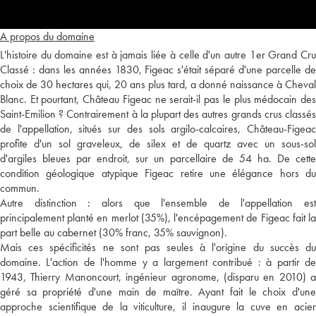
A propos du domaine
L'histoire du domaine est à jamais liée à celle d'un autre 1er Grand Cru
Classé : dans les années 1830, Figeac s'était séparé d'une parcelle de
choix de 30 hectares qui, 20 ans plus tard, a donné naissance à Cheval
Blanc. Et pourtant, Château Figeac ne serait-il pas le plus médocain des
Saint-Emilion ? Contrairement à la plupart des autres grands crus classés
de l'appellation, situés sur des sols argilo-calcaires, Château-Figeac
profite d'un sol graveleux, de silex et de quartz avec un sous-sol
d'argiles bleues par endroit, sur un parcellaire de 54 ha. De cette
condition géologique atypique Figeac retire une élégance hors du
commun.
Autre distinction : alors que l'ensemble de l'appellation est
principalement planté en merlot (35%), l'encépagement de Figeac fait la
part belle au cabernet (30% franc, 35% sauvignon).
Mais ces spécificités ne sont pas seules à l'origine du succès du
domaine. L'action de l'homme y a largement contribué : à partir de
1943, Thierry Manoncourt, ingénieur agronome, (disparu en 2010) a
géré sa propriété d'une main de maître. Ayant fait le choix d'une
approche scientifique de la viticulture, il inaugure la cuve en acier