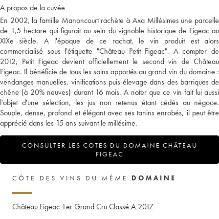
A propos de la cuvée
En 2002, la famille Manoncourt rachète à Axa Millésimes une parcelle
de 1,5 hectare qui figurait au sein du vignoble historique de Figeac au
XIXe siècle. A l'époque de ce rachat, le vin produit est alors
commercialisé sous l'étiquette "Château Petit Figeac". A compter de
2012, Petit Figeac devient officiellement le second vin de Château
Figeac. Il bénéficie de tous les soins apportés au grand vin du domaine :
vendanges manuelles, vinifications puis élevage dans des barriques de
chêne (à 20% neuves) durant 16 mois. A noter que ce vin fait lui aussi
l'objet d'une sélection, les jus non retenus étant cédés au négoce.
Souple, dense, profond et élégant avec ses tanins enrobés, il peut être
apprécié dans les 15 ans suivant le millésime.
CONSULTER LES COTES DU DOMAINE CHÂTEAU
FIGEAC
CÔTE DES VINS DU MÊME
DOMAINE
Château Figeac 1er Grand Cru Classé A
2017