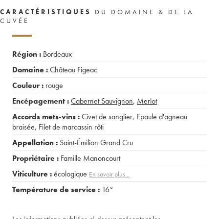
CARACTÉRISTIQUES
DU DOMAINE & DE LA
CUVÉE
Région :
Bordeaux
Domaine :
Château Figeac
Couleur :
rouge
Encépagement :
Cabernet Sauvignon
,
Merlot
Accords mets-vins :
Civet de sanglier
,
Epaule d'agneau
braisée
,
Filet de marcassin rôti
Appellation :
Saint-Émilion Grand Cru
Propriétaire :
Famille Manoncourt
Viticulture :
écologique
En savoir plus...
Température de service :
16°