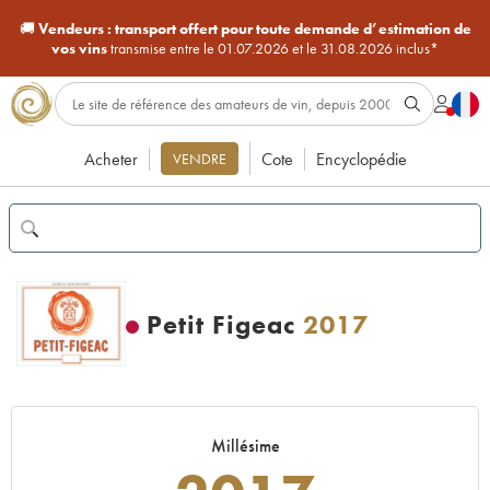
🚚
Vendeurs :
transport offert pour toute demande d’estimation de
vos vins
transmise entre le 01.07.2026 et le 31.08.2026 inclus*
Acheter
Cote
Encyclopédie
VENDRE
Petit Figeac
2017
Millésime