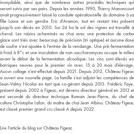
inoxydable, ainsi que de nombreux autres procédés techniques qui
seront suivis par ses pairs. Depuis les années 1990, Thierry Manoncourt
avait progressivement laissé la conduite opérationnelle du domaine à sa
fille Laure et son gendre Eric d'Aramon, tout en restant très présent
jusqu'à son décès en 2010. Sur 24 ha le sol des vignes est travaillé à
cheval. Les raisins acheminés au chai avec une protection de carbo
glace sont triés avec beaucoup de précision (tri optique) et aucune dose
de soufre n'est ajoutée à l'entrée de la vendange. Une pré-fermentation
à froid à 8°c et une inoculation de non-saccharomyces occupe le milieu
avant le début de la fermentation alcoolique. Les vins sont élevés en
barriques neuves pour le premier vin avec 15 à 20 mois d'élevage.
Aucun collage n'est effectué depuis 2021. Depuis 2012, Château Figeac
a ouvert une nouvelle page. La famille s'est adjoint les compétences de
Jean-Valmy Nicolas en tant que co-gérant depuis 2013. Frédéric Faye,
présent depuis 2002 à Figeac, est devenu directeur général en 2013 et
est secondé du directeur technique Romain Jean-Pierre, du chef de
culture Christophe Lafon, du maître de chai Jean Albino. Château Figeac
est classé premier grand cru classé A depuis 2022.
Lire l'article du blog sur Château Figeac