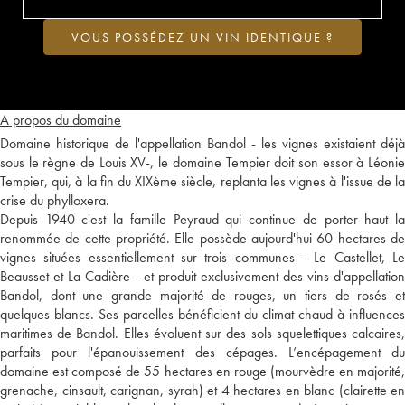
VOUS POSSÉDEZ UN VIN IDENTIQUE ?
A propos du domaine
Domaine historique de l'appellation Bandol - les vignes existaient déjà
sous le règne de Louis XV-, le domaine Tempier doit son essor à Léonie
Tempier, qui, à la fin du XIXème siècle, replanta les vignes à l'issue de la
crise du phylloxera.
Depuis 1940 c'est la famille Peyraud qui continue de porter haut la
renommée de cette propriété. Elle possède aujourd'hui 60 hectares de
vignes situées essentiellement sur trois communes - Le Castellet, Le
Beausset et La Cadière - et produit exclusivement des vins d'appellation
Bandol, dont une grande majorité de rouges, un tiers de rosés et
quelques blancs. Ses parcelles bénéficient du climat chaud à influences
maritimes de Bandol. Elles évoluent sur des sols squelettiques calcaires,
parfaits pour l'épanouissement des cépages. L’encépagement du
domaine est composé de 55 hectares en rouge (mourvèdre en majorité,
grenache, cinsault, carignan, syrah) et 4 hectares en blanc (clairette en