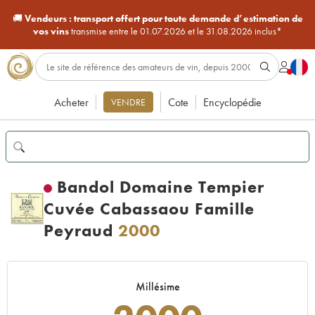
🚚
Vendeurs :
transport offert pour toute demande d’estimation de
vos vins
transmise entre le 01.07.2026 et le 31.08.2026 inclus*
Acheter
Cote
Encyclopédie
VENDRE
Bandol Domaine Tempier
Cuvée Cabassaou Famille
Peyraud
2000
Millésime