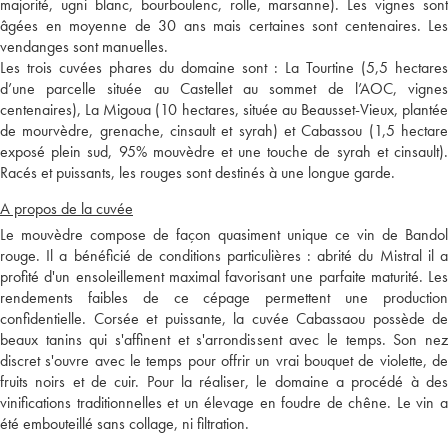
majorité, ugni blanc, bourboulenc, rolle, marsanne). Les vignes sont
âgées en moyenne de 30 ans mais certaines sont centenaires. Les
vendanges sont manuelles.
Les trois cuvées phares du domaine sont : La Tourtine (5,5 hectares
d’une parcelle située au Castellet au sommet de l’AOC, vignes
centenaires), La Migoua (10 hectares, située au Beausset-Vieux, plantée
de mourvèdre, grenache, cinsault et syrah) et Cabassou (1,5 hectare
exposé plein sud, 95% mouvèdre et une touche de syrah et cinsault).
Racés et puissants, les rouges sont destinés à une longue garde.
A propos de la cuvée
Le mouvèdre compose de façon quasiment unique ce vin de Bandol
rouge. Il a bénéficié de conditions particulières : abrité du Mistral il a
profité d'un ensoleillement maximal favorisant une parfaite maturité. Les
rendements faibles de ce cépage permettent une production
confidentielle. Corsée et puissante, la cuvée Cabassaou possède de
beaux tanins qui s'affinent et s'arrondissent avec le temps. Son nez
discret s'ouvre avec le temps pour offrir un vrai bouquet de violette, de
fruits noirs et de cuir. Pour la réaliser, le domaine a procédé à des
vinifications traditionnelles et un élevage en foudre de chêne. Le vin a
été embouteillé sans collage, ni filtration.