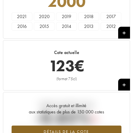
2000
2021
2020
2019
2018
2017
2016
2015
2014
2013
2012
2011
2010
2009
2008
2007
2006
2005
2004
2003
2002
Cote actuelle
2001
2000
1999
1998
1997
123
€
1996
1995
1993
1992
1991
1990
1989
1988
(format 75cl)
+
Tendance actuelle de la cote
Accès gratuit et illimité
-0.85%
aux statistiques de plus de 150 000 cotes
Tendance à la baisse du millésime 2000 en 2026 par rapport à
DÉTAILS DE LA COTE