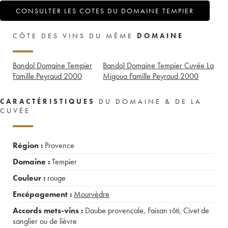
CONSULTER LES COTES DU DOMAINE TEMPIER
CÔTE DES VINS DU MÊME
DOMAINE
Bandol Domaine Tempier
Bandol Domaine Tempier Cuvée La
Famille Peyraud
2000
Migoua Famille Peyraud
2000
CARACTÉRISTIQUES
DU DOMAINE & DE LA
CUVÉE
Région :
Provence
Domaine :
Tempier
Couleur :
rouge
Encépagement :
Mourvèdre
Accords mets-vins :
Daube provençale
,
Faisan rôti
,
Civet de
sanglier ou de lièvre