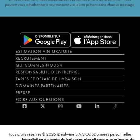
pouvez vous désabonner à tout moment via le lien présent dans chaque message.
ESTIMATION VIN GRATUITE
RECRUTEMENT
QUI SOMMES-NOUS ?
RESPONSABILITÉ D'ENTREPRISE
TARIFS ET DÉLAIS DE LIVRAISON
DOMAINES PARTENAIRES
PRESSE
FOIRE AUX QUESTIONS
Tous droits réservés © 2026 iDealwine S.A.S.
CGS
Données personnelles
Interdiction de vente de boissons alcooliques aux mineurs de