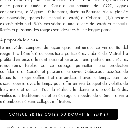
d’une parcelle située au Castellet au sommet de l’AOC, vignes
centenaires), La Migoua (10 hectares, située au Beausset-Vieux, plantée
de mourvèdre, grenache, cinsault et syrah) et Cabassou (1,5 hectare
exposé plein sud, 95% mouvèdre et une touche de syrah et cinsault).
Racés et puissants, les rouges sont destinés à une longue garde.
A propos de la cuvée
Le mouvèdre compose de façon quasiment unique ce vin de Bandol
rouge. Il a bénéficié de conditions particulières : abrité du Mistral il a
profité d'un ensoleillement maximal favorisant une parfaite maturité. Les
rendements faibles de ce cépage permettent une production
confidentielle. Corsée et puissante, la cuvée Cabassaou possède de
beaux tanins qui s'affinent et s'arrondissent avec le temps. Son nez
discret s'ouvre avec le temps pour offrir un vrai bouquet de violette, de
fruits noirs et de cuir. Pour la réaliser, le domaine a procédé à des
vinifications traditionnelles et un élevage en foudre de chêne. Le vin a
été embouteillé sans collage, ni filtration.
CONSULTER LES COTES DU DOMAINE TEMPIER