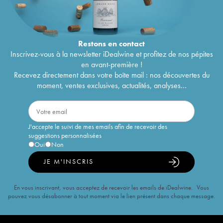
Restons en
contact
Inscrivez-vous à la newsletter iDealwine et profitez de nos pépites
en avant-première !
Recevez directement dans votre boîte mail : nos découvertes du
moment, ventes exclusives, actualités, analyses...
J'accepte le suivi de mes emails afin de recevoir des
suggestions personnalisées
Oui
Non
JE M'INSCRIS
En vous inscrivant, vous acceptez de recevoir les emails de iDealwine. Vous
pouvez vous désabonner à tout moment via le lien présent dans chaque message.