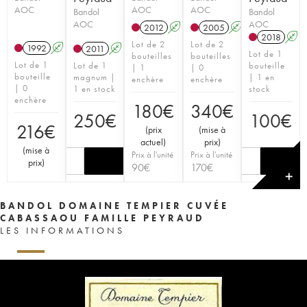
AOC
AOC
AOC
Bandol
Bandol
AOC
AOC
2012
A
2005
A
2018
A
Lot de 2
Lot de 2
1992
A
2011
A
Lot de 1
bouteilles
bouteilles
Lot de 1
Lot de 1
bouteille
| 1
| 0
bouteille
magnum |
| 1 en
enchère
enchère
| 0
1 en stock
stock
enchère
180
€
340
€
250
€
100
€
216
€
(
prix
(
mise à
actuel
)
prix
)
(
mise à
Prix à l'unité
Prix à l'unité
prix
)
90
€
170
€
✕
BANDOL DOMAINE TEMPIER CUVÉE
CABASSAOU FAMILLE PEYRAUD
LES INFORMATIONS