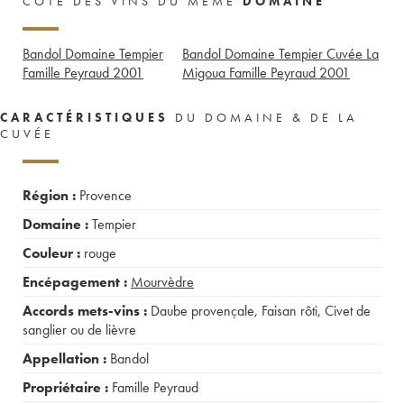
CÔTE DES VINS DU MÊME
DOMAINE
Bandol Domaine Tempier
Bandol Domaine Tempier Cuvée La
Famille Peyraud
2001
Migoua Famille Peyraud
2001
CARACTÉRISTIQUES
DU DOMAINE & DE LA
CUVÉE
Région :
Provence
Domaine :
Tempier
Couleur :
rouge
Encépagement :
Mourvèdre
Accords mets-vins :
Daube provençale
,
Faisan rôti
,
Civet de
sanglier ou de lièvre
Appellation :
Bandol
Propriétaire :
Famille Peyraud