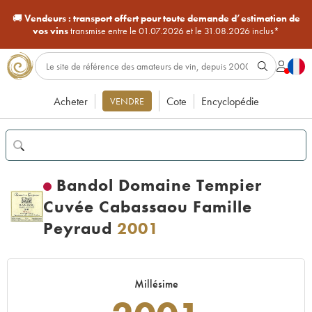
🚚
Vendeurs :
transport offert pour toute demande d’estimation de
vos vins
transmise entre le 01.07.2026 et le 31.08.2026 inclus*
Acheter
Cote
Encyclopédie
VENDRE
Bandol Domaine Tempier
Cuvée Cabassaou Famille
Peyraud
2001
Millésime