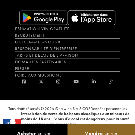
ESTIMATION VIN GRATUITE
RECRUTEMENT
QUI SOMMES-NOUS ?
RESPONSABILITÉ D'ENTREPRISE
TARIFS ET DÉLAIS DE LIVRAISON
DOMAINES PARTENAIRES
PRESSE
FOIRE AUX QUESTIONS
Tous droits réservés © 2026 iDealwine S.A.S.
CGS
Données personnelles
Interdiction de vente de boissons alcooliques aux mineurs de
moins de 18 ans. L'abus d'alcool est dangereux pour la santé,
à consommer avec modération.
La preuve de majorité de l'acheteur est exigée au moment de la vente en
Acheter
ce vin
Vendre
ce vin
ligne. CODE DE LA SANTÉ PUBLIQUE, ART.L.3342-1 et L.3353-3