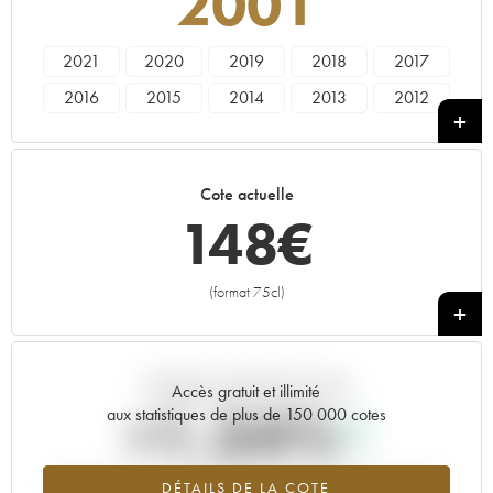
2001
2021
2020
2019
2018
2017
2016
2015
2014
2013
2012
2011
2010
2009
2008
2007
2006
2005
2004
2003
2002
Cote actuelle
2001
2000
1999
1998
1997
148
€
1996
1995
1993
1992
1991
1990
1989
1988
(format 75cl)
+
Tendance actuelle de la cote
Accès gratuit et illimité
+1.34%
aux statistiques de plus de 150 000 cotes
Tendance à la hausse du millésime 2001 en 2026 par rapport à
DÉTAILS DE LA COTE