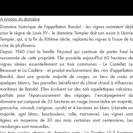
A propos du domaine
Domaine historique de l'appellation Bandol - les vignes existaient déjà
sous le règne de Louis XV-, le domaine Tempier doit son essor à Léonie
Tempier, qui, à la fin du XIXème siècle, replanta les vignes à l'issue de la
crise du phylloxera.
Depuis 1940 c'est la famille Peyraud qui continue de porter haut la
renommée de cette propriété. Elle possède aujourd'hui 60 hectares de
vignes situées essentiellement sur trois communes - Le Castellet, Le
Beausset et La Cadière - et produit exclusivement des vins d'appellation
Bandol, dont une grande majorité de rouges, un tiers de rosés et
quelques blancs. Ses parcelles bénéficient du climat chaud à influences
maritimes de Bandol. Elles évoluent sur des sols squelettiques calcaires,
parfaits pour l'épanouissement des cépages. L’encépagement du
domaine est composé de 55 hectares en rouge (mourvèdre en majorité,
grenache, cinsault, carignan, syrah) et 4 hectares en blanc (clairette en
majorité, ugni blanc, bourboulenc, rolle, marsanne). Les vignes sont
âgées en moyenne de 30 ans mais certaines sont centenaires. Les
vendanges sont manuelles.
Les trois cuvées phares du domaine sont : La Tourtine (5,5 hectares