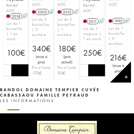
AOC
AOC
AOC
Bandol
Bandol
AOC
AOC
2005
A
2012
A
2018
A
Lot de 2
Lot de 2
1992
A
2011
A
Lot de 1
bouteilles
bouteilles
Lot de 1
bouteille
Lot de 1
| 0
| 1
bouteille
| 1 en
magnum |
enchère
enchère
| 0
stock
1 en stock
enchère
340
€
180
€
100
€
250
€
216
€
(
mise à
(
prix
prix
)
actuel
)
(
mise à
Prix à l'unité
Prix à l'unité
prix
)
170
€
90
€
✕
BANDOL DOMAINE TEMPIER CUVÉE
CABASSAOU FAMILLE PEYRAUD
LES INFORMATIONS