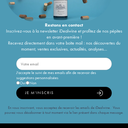
Restons en
contact
Inscrivez-vous à la newsletter iDealwine et profitez de nos pépites
en avant-première !
Recevez directement dans votre boîte mail : nos découvertes du
moment, ventes exclusives, actualités, analyses...
J'accepte le suivi de mes emails afin de recevoir des
suggestions personnalisées
Oui
Non
JE M'INSCRIS
En vous inscrivant, vous acceptez de recevoir les emails de iDealwine. Vous
pouvez vous désabonner à tout moment via le lien présent dans chaque message.