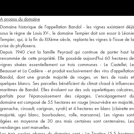
A propos du domaine
Domaine historique de l'appellation Bandol - les vignes existaient déjà
sous le règne de Louis XV-, le domaine Tempier doit son essor à Léonie
Tempier, qui, à la fin du XIXème siècle, replanta les vignes à l'issue de la
crise du phylloxera.
Depuis 1940 c'est la famille Peyraud qui continue de porter haut la
renommée de cette propriété. Elle possède aujourd'hui 60 hectares de
vignes situées essentiellement sur trois communes - Le Castellet, Le
Beausset et La Cadière - et produit exclusivement des vins d'appellation
Bandol, dont une grande majorité de rouges, un tiers de rosés et
quelques blancs. Ses parcelles bénéficient du climat chaud à influences
maritimes de Bandol. Elles évoluent sur des sols squelettiques calcaires,
parfaits pour l'épanouissement des cépages. L’encépagement du
domaine est composé de 55 hectares en rouge (mourvèdre en majorité,
grenache, cinsault, carignan, syrah) et 4 hectares en blanc (clairette en
majorité, ugni blanc, bourboulenc, rolle, marsanne). Les vignes sont
âgées en moyenne de 30 ans mais certaines sont centenaires. Les
vendanges sont manuelles.
Les trois cuvées phares du domaine sont : La Tourtine (5,5 hectares