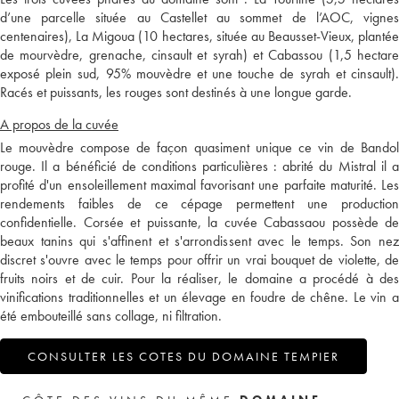
d’une parcelle située au Castellet au sommet de l’AOC, vignes
centenaires), La Migoua (10 hectares, située au Beausset-Vieux, plantée
de mourvèdre, grenache, cinsault et syrah) et Cabassou (1,5 hectare
exposé plein sud, 95% mouvèdre et une touche de syrah et cinsault).
Racés et puissants, les rouges sont destinés à une longue garde.
A propos de la cuvée
Le mouvèdre compose de façon quasiment unique ce vin de Bandol
rouge. Il a bénéficié de conditions particulières : abrité du Mistral il a
profité d'un ensoleillement maximal favorisant une parfaite maturité. Les
rendements faibles de ce cépage permettent une production
confidentielle. Corsée et puissante, la cuvée Cabassaou possède de
beaux tanins qui s'affinent et s'arrondissent avec le temps. Son nez
discret s'ouvre avec le temps pour offrir un vrai bouquet de violette, de
fruits noirs et de cuir. Pour la réaliser, le domaine a procédé à des
vinifications traditionnelles et un élevage en foudre de chêne. Le vin a
été embouteillé sans collage, ni filtration.
CONSULTER LES COTES DU DOMAINE TEMPIER