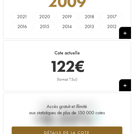
2009
2021
2020
2019
2018
2017
2016
2015
2014
2013
2012
2011
2010
2009
2008
2007
2006
2005
2004
2003
2002
Cote actuelle
2001
2000
1999
1998
1997
122
€
1996
1995
1993
1992
1991
1990
1989
1988
(format 75cl)
+
Tendance actuelle de la cote
Accès gratuit et illimité
+8.33%
aux statistiques de plus de 150 000 cotes
Tendance à la hausse du millésime 2009 en 2026 par rapport à
DÉTAILS DE LA COTE