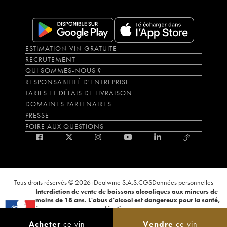
ESTIMATION VIN GRATUITE
RECRUTEMENT
QUI SOMMES-NOUS ?
RESPONSABILITÉ D'ENTREPRISE
TARIFS ET DÉLAIS DE LIVRAISON
DOMAINES PARTENAIRES
PRESSE
FOIRE AUX QUESTIONS
Tous droits réservés © 2026 iDealwine S.A.S.
CGS
Données personnelles
Interdiction de vente de boissons alcooliques aux mineurs de
moins de 18 ans. L'abus d'alcool est dangereux pour la santé,
à consommer avec modération.
La preuve de majorité de l'acheteur est exigée au moment de la vente en
Acheter
ce vin
Vendre
ce vin
ligne. CODE DE LA SANTÉ PUBLIQUE, ART.L.3342-1 et L.3353-3