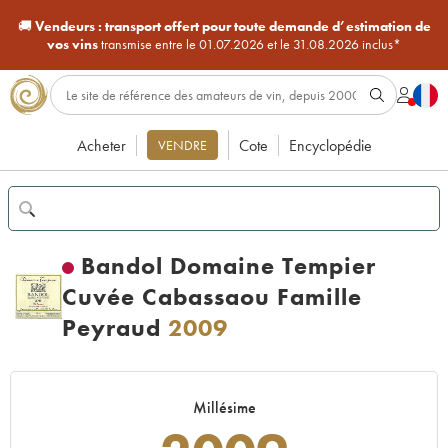
🚚
Vendeurs :
transport offert pour toute demande d’estimation de
vos vins
transmise entre le 01.07.2026 et le 31.08.2026 inclus*
Acheter
Cote
Encyclopédie
VENDRE
Bandol Domaine Tempier
Cuvée Cabassaou Famille
Peyraud
2009
Millésime