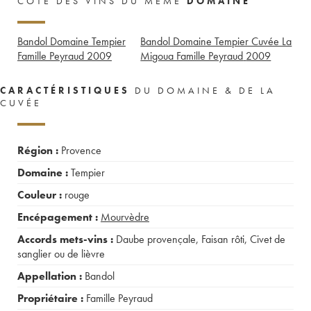
CÔTE DES VINS DU MÊME
DOMAINE
Bandol Domaine Tempier
Bandol Domaine Tempier Cuvée La
Famille Peyraud
2009
Migoua Famille Peyraud
2009
CARACTÉRISTIQUES
DU DOMAINE & DE LA
CUVÉE
Région :
Provence
Domaine :
Tempier
Couleur :
rouge
Encépagement :
Mourvèdre
Accords mets-vins :
Daube provençale
,
Faisan rôti
,
Civet de
sanglier ou de lièvre
Appellation :
Bandol
Propriétaire :
Famille Peyraud