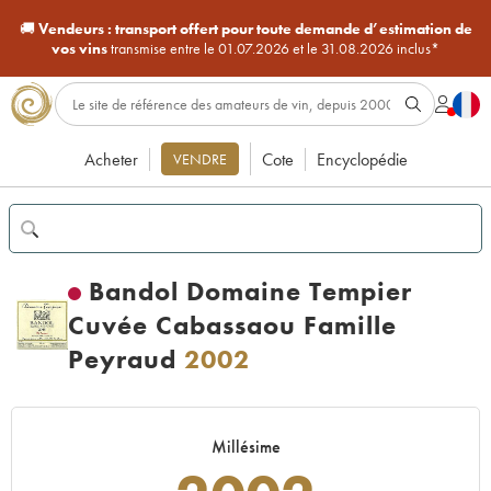
🚚
Vendeurs :
transport offert pour toute demande d’estimation de
vos vins
transmise entre le 01.07.2026 et le 31.08.2026 inclus*
Acheter
Cote
Encyclopédie
VENDRE
Bandol Domaine Tempier
Cuvée Cabassaou Famille
Peyraud
2002
Millésime