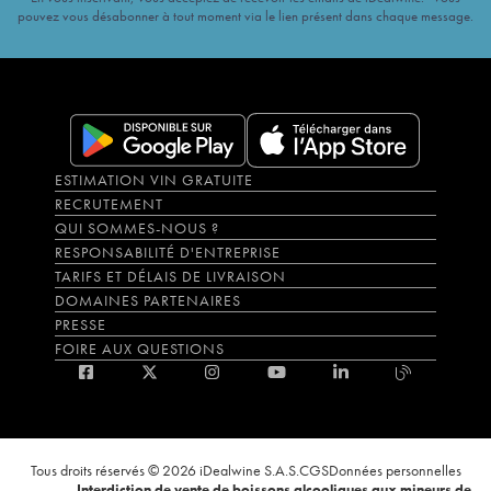
pouvez vous désabonner à tout moment via le lien présent dans chaque message.
ESTIMATION VIN GRATUITE
RECRUTEMENT
QUI SOMMES-NOUS ?
RESPONSABILITÉ D'ENTREPRISE
TARIFS ET DÉLAIS DE LIVRAISON
DOMAINES PARTENAIRES
PRESSE
FOIRE AUX QUESTIONS
Tous droits réservés © 2026 iDealwine S.A.S.
CGS
Données personnelles
Interdiction de vente de boissons alcooliques aux mineurs de