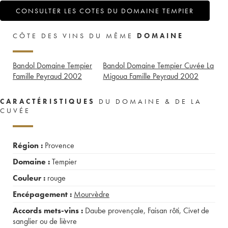
CONSULTER LES COTES DU DOMAINE TEMPIER
CÔTE DES VINS DU MÊME
DOMAINE
Bandol Domaine Tempier
Bandol Domaine Tempier Cuvée La
Famille Peyraud
2002
Migoua Famille Peyraud
2002
CARACTÉRISTIQUES
DU DOMAINE & DE LA
CUVÉE
Région :
Provence
Domaine :
Tempier
Couleur :
rouge
Encépagement :
Mourvèdre
Accords mets-vins :
Daube provençale
,
Faisan rôti
,
Civet de
sanglier ou de lièvre