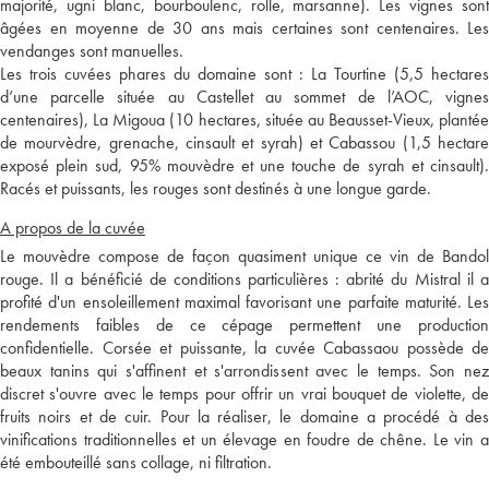
majorité, ugni blanc, bourboulenc, rolle, marsanne). Les vignes sont
âgées en moyenne de 30 ans mais certaines sont centenaires. Les
vendanges sont manuelles.
Les trois cuvées phares du domaine sont : La Tourtine (5,5 hectares
d’une parcelle située au Castellet au sommet de l’AOC, vignes
centenaires), La Migoua (10 hectares, située au Beausset-Vieux, plantée
de mourvèdre, grenache, cinsault et syrah) et Cabassou (1,5 hectare
exposé plein sud, 95% mouvèdre et une touche de syrah et cinsault).
Racés et puissants, les rouges sont destinés à une longue garde.
A propos de la cuvée
Le mouvèdre compose de façon quasiment unique ce vin de Bandol
rouge. Il a bénéficié de conditions particulières : abrité du Mistral il a
profité d'un ensoleillement maximal favorisant une parfaite maturité. Les
rendements faibles de ce cépage permettent une production
confidentielle. Corsée et puissante, la cuvée Cabassaou possède de
beaux tanins qui s'affinent et s'arrondissent avec le temps. Son nez
discret s'ouvre avec le temps pour offrir un vrai bouquet de violette, de
fruits noirs et de cuir. Pour la réaliser, le domaine a procédé à des
vinifications traditionnelles et un élevage en foudre de chêne. Le vin a
été embouteillé sans collage, ni filtration.