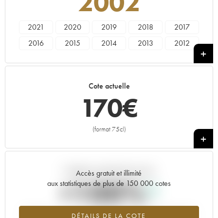
2002
2021
2020
2019
2018
2017
2016
2015
2014
2013
2012
2011
2010
2009
2008
2007
2006
2005
2004
2003
2002
Cote actuelle
2001
2000
1999
1998
1997
170
€
1996
1995
1993
1992
1991
1990
1989
1988
(format 75cl)
+
Tendance actuelle de la cote
Accès gratuit et illimité
+100%
aux statistiques de plus de 150 000 cotes
Tendance à la hausse du millésime 2002 en 2026 par rapport à
DÉTAILS DE LA COTE