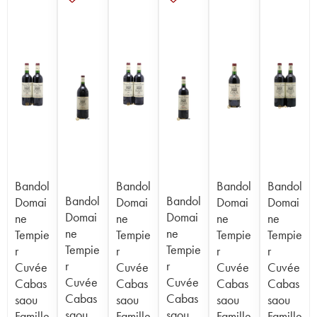
Bandol
Bandol
Bandol
Bandol
Bandol
Bandol
Domai
Domai
Domai
Domai
Domai
Domai
ne
ne
ne
ne
ne
ne
Tempie
Tempie
Tempie
Tempie
Tempie
Tempie
r
r
r
r
r
r
Cuvée
Cuvée
Cuvée
Cuvée
Cuvée
Cuvée
Cabas
Cabas
Cabas
Cabas
Cabas
Cabas
saou
saou
saou
saou
saou
saou
Famille
Famille
Famille
Famille