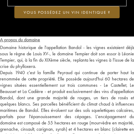
VOUS POSSÉDEZ UN VIN IDENTIQUE ?
A propos du domaine
Domaine historique de l'appellation Bandol - les vignes existaient déjà
sous le règne de Louis XV-, le domaine Tempier doit son essor à Léonie
Tempier, qui, à la fin du XIXème siècle, replanta les vignes à l'issue de la
crise du phylloxera.
Depuis 1940 c'est la famille Peyraud qui continue de porter haut la
renommée de cette propriété. Elle possède aujourd'hui 60 hectares de
vignes situées essentiellement sur trois communes - Le Castellet, Le
Beausset et La Cadière - et produit exclusivement des vins d'appellation
Bandol, dont une grande majorité de rouges, un tiers de rosés et
quelques blancs. Ses parcelles bénéficient du climat chaud à influences
maritimes de Bandol. Elles évoluent sur des sols squelettiques calcaires,
parfaits pour l'épanouissement des cépages. L’encépagement du
domaine est composé de 55 hectares en rouge (mourvèdre en majorité,
grenache, cinsault, carignan, syrah) et 4 hectares en blanc (clairette en