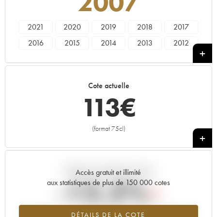
2007
2021
2020
2019
2018
2017
2016
2015
2014
2013
2012
2011
2010
2009
2008
2007
2006
2005
2004
2003
2002
Cote actuelle
2001
2000
1999
1998
1997
113
€
1996
1995
1993
1992
1991
1990
1989
1988
(format 75cl)
+
Tendance actuelle de la cote
Accès gratuit et illimité
-12.2%
aux statistiques de plus de 150 000 cotes
Tendance à la baisse du millésime 2007 en 2026 par rapport à
DÉTAILS DE LA COTE