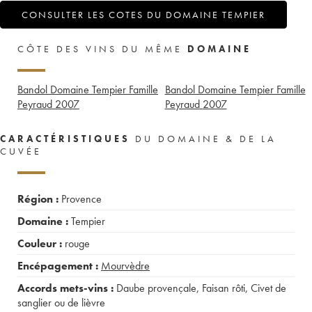
CONSULTER LES COTES DU DOMAINE TEMPIER
CÔTE DES VINS DU MÊME
DOMAINE
Bandol Domaine Tempier Famille
Bandol Domaine Tempier Famille
Peyraud
2007
Peyraud
2007
CARACTÉRISTIQUES
DU DOMAINE & DE LA
CUVÉE
Région :
Provence
Domaine :
Tempier
Couleur :
rouge
Encépagement :
Mourvèdre
Accords mets-vins :
Daube provençale
,
Faisan rôti
,
Civet de
sanglier ou de lièvre