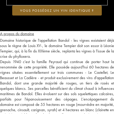
VOUS POSSÉDEZ UN VIN IDENTIQUE ?
A propos du domaine
Domaine historique de l'appellation Bandol - les vignes existaient déjà
sous le règne de Louis XV-, le domaine Tempier doit son essor à Léonie
Tempier, qui, à la fin du XIXème siècle, replanta les vignes à l'issue de la
crise du phylloxera.
Depuis 1940 c'est la famille Peyraud qui continue de porter haut la
renommée de cette propriété. Elle possède aujourd'hui 60 hectares de
vignes situées essentiellement sur trois communes - Le Castellet, Le
Beausset et La Cadière - et produit exclusivement des vins d'appellation
Bandol, dont une grande majorité de rouges, un tiers de rosés et
quelques blancs. Ses parcelles bénéficient du climat chaud à influences
maritimes de Bandol. Elles évoluent sur des sols squelettiques calcaires,
parfaits pour l'épanouissement des cépages. L’encépagement du
domaine est composé de 55 hectares en rouge (mourvèdre en majorité,
grenache, cinsault, carignan, syrah) et 4 hectares en blanc (clairette en