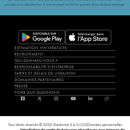
pouvez vous désabonner à tout moment via le lien présent dans chaque message.
ESTIMATION VIN GRATUITE
RECRUTEMENT
QUI SOMMES-NOUS ?
RESPONSABILITÉ D'ENTREPRISE
TARIFS ET DÉLAIS DE LIVRAISON
DOMAINES PARTENAIRES
PRESSE
FOIRE AUX QUESTIONS
Tous droits réservés © 2026 iDealwine S.A.S.
CGS
Données personnelles
Interdiction de vente de boissons alcooliques aux mineurs de