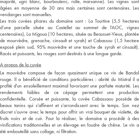
majorité, ugni blanc, bourboulenc, rolle, marsanne). Les vignes sont
âgées en moyenne de 30 ans mais certaines sont centenaires. Les
vendanges sont manuelles.
Les trois cuvées phares du domaine sont : La Tourtine (5,5 hectares
d’une parcelle située au Castellet au sommet de l’AOC, vignes
centenaires), La Migoua (10 hectares, située au Beausset-Vieux, plantée
de mourvèdre, grenache, cinsault et syrah) et Cabassou (1,5 hectare
exposé plein sud, 95% mouvèdre et une touche de syrah et cinsault).
Racés et puissants, les rouges sont destinés à une longue garde.
A propos de la cuvée
Le mouvèdre compose de façon quasiment unique ce vin de Bandol
rouge. Il a bénéficié de conditions particulières : abrité du Mistral il a
profité d'un ensoleillement maximal favorisant une parfaite maturité. Les
rendements faibles de ce cépage permettent une production
confidentielle. Corsée et puissante, la cuvée Cabassaou possède de
beaux tanins qui s'affinent et s'arrondissent avec le temps. Son nez
discret s'ouvre avec le temps pour offrir un vrai bouquet de violette, de
fruits noirs et de cuir. Pour la réaliser, le domaine a procédé à des
vinifications traditionnelles et un élevage en foudre de chêne. Le vin a
été embouteillé sans collage, ni filtration.