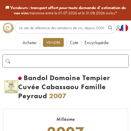
🚚
Vendeurs :
transport offert pour toute demande d’estimation de
vos vins
transmise entre le 01.07.2026 et le 31.08.2026 inclus*
Acheter
Cote
Encyclopédie
VENDRE
Bandol Domaine Tempier
Cuvée Cabassaou Famille
Peyraud
2007
Millésime