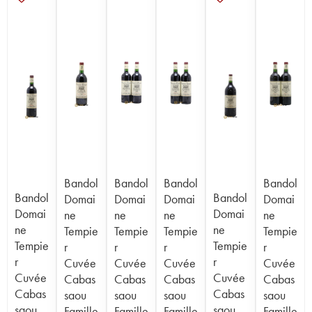
Bandol
Bandol
Bandol
Bandol
Bandol
Bandol
Domai
Domai
Domai
Domai
Domai
Domai
ne
ne
ne
ne
ne
ne
Tempie
Tempie
Tempie
Tempie
Tempie
Tempie
r
r
r
r
r
r
Cuvée
Cuvée
Cuvée
Cuvée
Cuvée
Cuvée
Cabas
Cabas
Cabas
Cabas
Cabas
Cabas
saou
saou
saou
saou
saou
saou
Famille
Famille
Famille
Famille