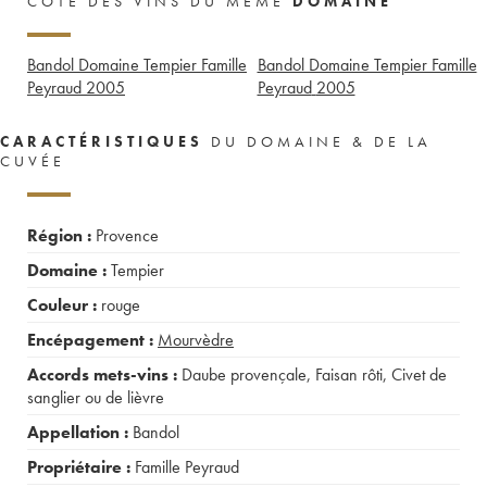
CÔTE DES VINS DU MÊME
DOMAINE
Bandol Domaine Tempier Famille
Bandol Domaine Tempier Famille
Peyraud
2005
Peyraud
2005
CARACTÉRISTIQUES
DU DOMAINE & DE LA
CUVÉE
Région :
Provence
Domaine :
Tempier
Couleur :
rouge
Encépagement :
Mourvèdre
Accords mets-vins :
Daube provençale
,
Faisan rôti
,
Civet de
sanglier ou de lièvre
Appellation :
Bandol
Propriétaire :
Famille Peyraud