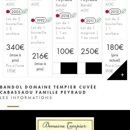
AOC
AOC
AOC
Bandol
Bandol
AOC
AOC
2005
A
2012
A
2018
A
Lot de 2
Lot de 2
1992
A
2011
A
Lot de 1
bouteilles
bouteilles
Lot de 1
bouteille
Lot de 1
| 0
| 1
bouteille
| 1 en
magnum |
enchère
enchère
| 0
stock
1 en stock
enchère
340
€
180
€
100
€
250
€
216
€
(
mise à
(
prix
prix
)
actuel
)
(
mise à
Prix à l'unité
Prix à l'unité
prix
)
170
€
90
€
✕
BANDOL DOMAINE TEMPIER CUVÉE
CABASSAOU FAMILLE PEYRAUD
LES INFORMATIONS