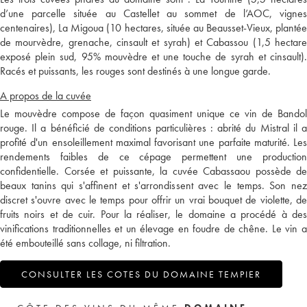
d’une parcelle située au Castellet au sommet de l’AOC, vignes
centenaires), La Migoua (10 hectares, située au Beausset-Vieux, plantée
de mourvèdre, grenache, cinsault et syrah) et Cabassou (1,5 hectare
exposé plein sud, 95% mouvèdre et une touche de syrah et cinsault).
Racés et puissants, les rouges sont destinés à une longue garde.
A propos de la cuvée
Le mouvèdre compose de façon quasiment unique ce vin de Bandol
rouge. Il a bénéficié de conditions particulières : abrité du Mistral il a
profité d'un ensoleillement maximal favorisant une parfaite maturité. Les
rendements faibles de ce cépage permettent une production
confidentielle. Corsée et puissante, la cuvée Cabassaou possède de
beaux tanins qui s'affinent et s'arrondissent avec le temps. Son nez
discret s'ouvre avec le temps pour offrir un vrai bouquet de violette, de
fruits noirs et de cuir. Pour la réaliser, le domaine a procédé à des
vinifications traditionnelles et un élevage en foudre de chêne. Le vin a
été embouteillé sans collage, ni filtration.
CONSULTER LES COTES DU DOMAINE TEMPIER