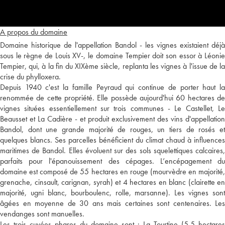
A propos du domaine
Domaine historique de l'appellation Bandol - les vignes existaient déjà
sous le règne de Louis XV-, le domaine Tempier doit son essor à Léonie
Tempier, qui, à la fin du XIXème siècle, replanta les vignes à l'issue de la
crise du phylloxera.
Depuis 1940 c'est la famille Peyraud qui continue de porter haut la
renommée de cette propriété. Elle possède aujourd'hui 60 hectares de
vignes situées essentiellement sur trois communes - Le Castellet, Le
Beausset et La Cadière - et produit exclusivement des vins d'appellation
Bandol, dont une grande majorité de rouges, un tiers de rosés et
quelques blancs. Ses parcelles bénéficient du climat chaud à influences
maritimes de Bandol. Elles évoluent sur des sols squelettiques calcaires,
parfaits pour l'épanouissement des cépages. L’encépagement du
domaine est composé de 55 hectares en rouge (mourvèdre en majorité,
grenache, cinsault, carignan, syrah) et 4 hectares en blanc (clairette en
majorité, ugni blanc, bourboulenc, rolle, marsanne). Les vignes sont
âgées en moyenne de 30 ans mais certaines sont centenaires. Les
vendanges sont manuelles.
Les trois cuvées phares du domaine sont : La Tourtine (5,5 hectares