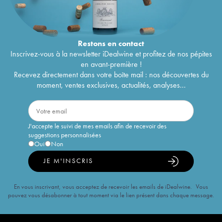
Restons en
contact
Inscrivez-vous à la newsletter iDealwine et profitez de nos pépites
en avant-première !
Recevez directement dans votre boîte mail : nos découvertes du
moment, ventes exclusives, actualités, analyses...
J'accepte le suivi de mes emails afin de recevoir des
suggestions personnalisées
Oui
Non
JE M'INSCRIS
En vous inscrivant, vous acceptez de recevoir les emails de iDealwine. Vous
pouvez vous désabonner à tout moment via le lien présent dans chaque message.