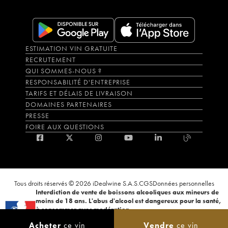
ESTIMATION VIN GRATUITE
RECRUTEMENT
QUI SOMMES-NOUS ?
RESPONSABILITÉ D'ENTREPRISE
TARIFS ET DÉLAIS DE LIVRAISON
DOMAINES PARTENAIRES
PRESSE
FOIRE AUX QUESTIONS
Tous droits réservés © 2026 iDealwine S.A.S.
CGS
Données personnelles
Interdiction de vente de boissons alcooliques aux mineurs de
moins de 18 ans. L'abus d'alcool est dangereux pour la santé,
à consommer avec modération.
La preuve de majorité de l'acheteur est exigée au moment de la vente en
Acheter
ce vin
Vendre
ce vin
ligne. CODE DE LA SANTÉ PUBLIQUE, ART.L.3342-1 et L.3353-3