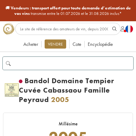
🚚
Vendeurs :
transport offert pour toute demande d’estimation de
vos vins
transmise entre le 01.07.2026 et le 31.08.2026 inclus*
Acheter
Cote
Encyclopédie
VENDRE
Bandol Domaine Tempier
Cuvée Cabassaou Famille
Peyraud
2005
Millésime