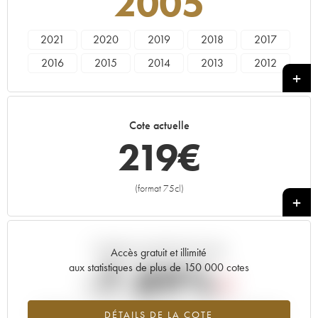
2005
2021
2020
2019
2018
2017
2016
2015
2014
2013
2012
2011
2010
2009
2008
2007
2006
2005
2004
2003
2002
Cote actuelle
2001
2000
1999
1998
1997
219
€
1996
1995
1993
1992
1991
1990
1989
1988
(format 75cl)
+
Tendance actuelle de la cote
Accès gratuit et illimité
-7.89%
aux statistiques de plus de 150 000 cotes
Tendance à la baisse du millésime 2005 en 2026 par rapport à
DÉTAILS DE LA COTE