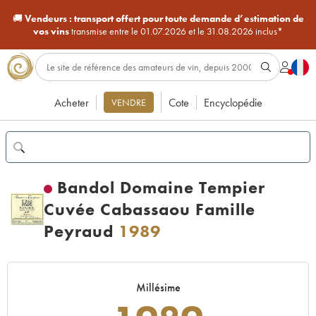
🚚
Vendeurs :
transport offert pour toute demande d’estimation de
vos vins
transmise entre le 01.07.2026 et le 31.08.2026 inclus*
Acheter
Cote
Encyclopédie
VENDRE
Bandol Domaine Tempier
Cuvée Cabassaou Famille
Peyraud
1989
Millésime