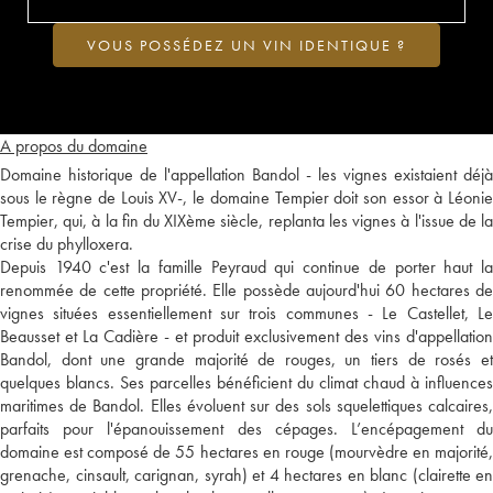
VOUS POSSÉDEZ UN VIN IDENTIQUE ?
A propos du domaine
Domaine historique de l'appellation Bandol - les vignes existaient déjà
sous le règne de Louis XV-, le domaine Tempier doit son essor à Léonie
Tempier, qui, à la fin du XIXème siècle, replanta les vignes à l'issue de la
crise du phylloxera.
Depuis 1940 c'est la famille Peyraud qui continue de porter haut la
renommée de cette propriété. Elle possède aujourd'hui 60 hectares de
vignes situées essentiellement sur trois communes - Le Castellet, Le
Beausset et La Cadière - et produit exclusivement des vins d'appellation
Bandol, dont une grande majorité de rouges, un tiers de rosés et
quelques blancs. Ses parcelles bénéficient du climat chaud à influences
maritimes de Bandol. Elles évoluent sur des sols squelettiques calcaires,
parfaits pour l'épanouissement des cépages. L’encépagement du
domaine est composé de 55 hectares en rouge (mourvèdre en majorité,
grenache, cinsault, carignan, syrah) et 4 hectares en blanc (clairette en