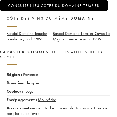
CONSULTER LES COTES DU DOMAINE TEMPIER
CÔTE DES VINS DU MÊME
DOMAINE
Bandol Domaine Tempier
Bandol Domaine Tempier Cuvée La
Famille Peyraud
1989
Migoua Famille Peyraud
1989
CARACTÉRISTIQUES
DU DOMAINE & DE LA
CUVÉE
Région :
Provence
Domaine :
Tempier
Couleur :
rouge
Encépagement :
Mourvèdre
Accords mets-vins :
Daube provençale
,
Faisan rôti
,
Civet de
sanglier ou de lièvre