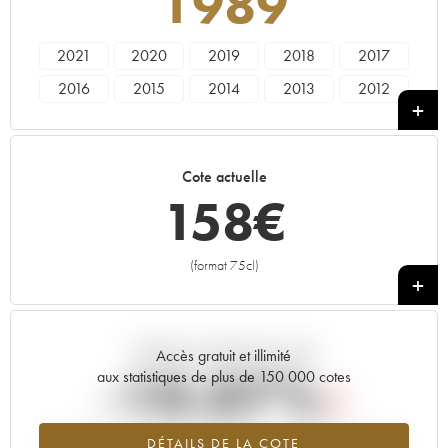
1989
2021
2020
2019
2018
2017
2016
2015
2014
2013
2012
2011
2010
2009
2008
2007
2006
2005
2004
2003
2002
Cote actuelle
2001
2000
1999
1998
1997
158
€
1996
1995
1993
1992
1991
1990
1989
1988
(format 75cl)
+
Tendance actuelle de la cote
Accès gratuit et illimité
-10.07%
aux statistiques de plus de 150 000 cotes
Tendance à la baisse du millésime 1989 en 2026 par rapport à
DÉTAILS DE LA COTE