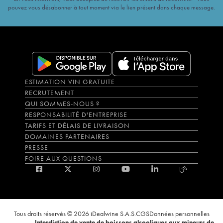
pouvez vous désabonner à tout moment via le lien présent dans chaque message.
ESTIMATION VIN GRATUITE
RECRUTEMENT
QUI SOMMES-NOUS ?
RESPONSABILITÉ D'ENTREPRISE
TARIFS ET DÉLAIS DE LIVRAISON
DOMAINES PARTENAIRES
PRESSE
FOIRE AUX QUESTIONS
Tous droits réservés © 2026 iDealwine S.A.S.
CGS
Données personnelles
Interdiction de vente de boissons alcooliques aux mineurs de