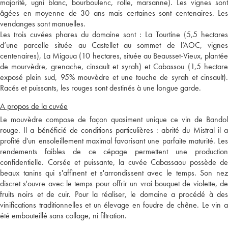
majorité, ugni blanc, bourboulenc, rolle, marsanne). Les vignes sont
âgées en moyenne de 30 ans mais certaines sont centenaires. Les
vendanges sont manuelles.
Les trois cuvées phares du domaine sont : La Tourtine (5,5 hectares
d’une parcelle située au Castellet au sommet de l’AOC, vignes
centenaires), La Migoua (10 hectares, située au Beausset-Vieux, plantée
de mourvèdre, grenache, cinsault et syrah) et Cabassou (1,5 hectare
exposé plein sud, 95% mouvèdre et une touche de syrah et cinsault).
Racés et puissants, les rouges sont destinés à une longue garde.
A propos de la cuvée
Le mouvèdre compose de façon quasiment unique ce vin de Bandol
rouge. Il a bénéficié de conditions particulières : abrité du Mistral il a
profité d'un ensoleillement maximal favorisant une parfaite maturité. Les
rendements faibles de ce cépage permettent une production
confidentielle. Corsée et puissante, la cuvée Cabassaou possède de
beaux tanins qui s'affinent et s'arrondissent avec le temps. Son nez
discret s'ouvre avec le temps pour offrir un vrai bouquet de violette, de
fruits noirs et de cuir. Pour la réaliser, le domaine a procédé à des
vinifications traditionnelles et un élevage en foudre de chêne. Le vin a
été embouteillé sans collage, ni filtration.