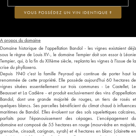
VOUS POSSÉDEZ UN VIN IDENTIQUE ?
A propos du domaine
Domaine historique de l'appellation Bandol - les vignes existaient déjà
sous le règne de Louis XV-, le domaine Tempier doit son essor à Léonie
Tempier, qui, à la fin du XIXème siècle, replanta les vignes à l'issue de la
crise du phylloxera.
Depuis 1940 c'est la famille Peyraud qui continue de porter haut la
renommée de cette propriété. Elle possède aujourd'hui 60 hectares de
vignes situées essentiellement sur trois communes - Le Castellet, Le
Beausset et La Cadière - et produit exclusivement des vins d'appellation
Bandol, dont une grande majorité de rouges, un tiers de rosés et
quelques blancs. Ses parcelles bénéficient du climat chaud à influences
maritimes de Bandol. Elles évoluent sur des sols squelettiques calcaires,
parfaits pour l'épanouissement des cépages. L’encépagement du
domaine est composé de 55 hectares en rouge (mourvèdre en majorité,
grenache, cinsault, carignan, syrah) et 4 hectares en blanc (clairette en