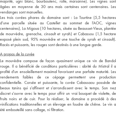
majorité, ugni blanc, bourboulenc, rolle, marsanne). Les vignes sont
âgées en moyenne de 30 ans mais certaines sont centenaires. Les
vendanges sont manuelles.
Les trois cuvées phares du domaine sont : La Tourtine (5,5 hectares
d’une parcelle située au Castellet au sommet de l’AOC, vignes
centenaires), La Migoua (10 hectares, située au Beausset-Vieux, plantée
de mourvèdre, grenache, cinsault et syrah) et Cabassou (1,5 hectare
exposé plein sud, 95% mouvèdre et une touche de syrah et cinsault).
Racés et puissants, les rouges sont destinés à une longue garde.
A propos de la cuvée
Le mouvèdre compose de façon quasiment unique ce vin de Bandol
rouge. Il a bénéficié de conditions particulières : abrité du Mistral il a
profité d'un ensoleillement maximal favorisant une parfaite maturité. Les
rendements faibles de ce cépage permettent une production
confidentielle. Corsée et puissante, la cuvée Cabassaou possède de
beaux tanins qui s'affinent et s'arrondissent avec le temps. Son nez
discret s'ouvre avec le temps pour offrir un vrai bouquet de violette, de
fruits noirs et de cuir. Pour la réaliser, le domaine a procédé à des
vinifications traditionnelles et un élevage en foudre de chêne. Le vin a
été embouteillé sans collage, ni filtration.