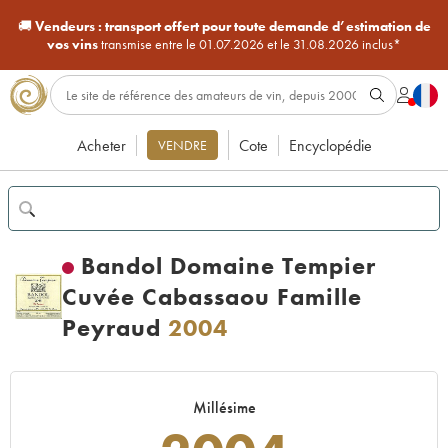
🚚
Vendeurs :
transport offert pour toute demande d’estimation de
vos vins
transmise entre le 01.07.2026 et le 31.08.2026 inclus*
Acheter
Cote
Encyclopédie
VENDRE
Bandol Domaine Tempier
Cuvée Cabassaou Famille
Peyraud
2004
Millésime