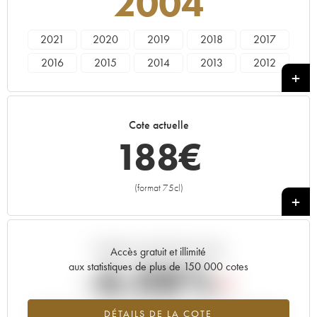
2004
2021
2020
2019
2018
2017
2016
2015
2014
2013
2012
2011
2010
2009
2008
2007
2006
2005
2004
2003
2002
Cote actuelle
2001
2000
1999
1998
1997
188
€
1996
1995
1993
1992
1991
1990
1989
1988
(format 75cl)
+
Tendance actuelle de la cote
Accès gratuit et illimité
-6.08%
aux statistiques de plus de 150 000 cotes
Tendance à la baisse du millésime 2004 en 2026 par rapport à
DÉTAILS DE LA COTE