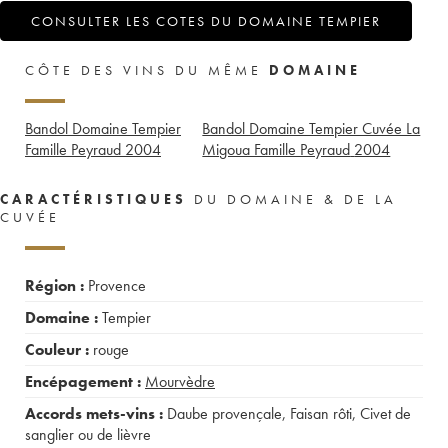
CONSULTER LES COTES DU DOMAINE TEMPIER
CÔTE DES VINS DU MÊME
DOMAINE
Bandol Domaine Tempier
Bandol Domaine Tempier Cuvée La
Famille Peyraud
2004
Migoua Famille Peyraud
2004
CARACTÉRISTIQUES
DU DOMAINE & DE LA
CUVÉE
Région :
Provence
Domaine :
Tempier
Couleur :
rouge
Encépagement :
Mourvèdre
Accords mets-vins :
Daube provençale
,
Faisan rôti
,
Civet de
sanglier ou de lièvre