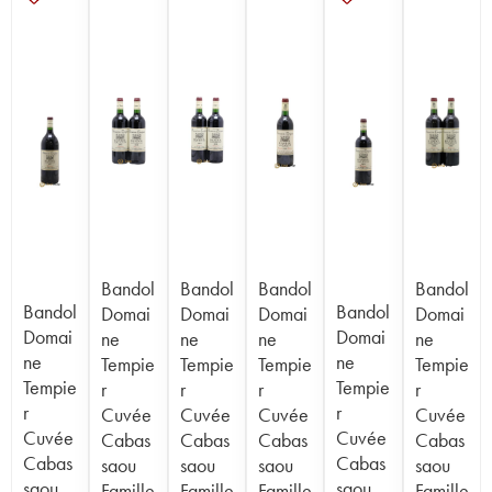
Bandol
Bandol
Bandol
Bandol
Bandol
Bandol
Domai
Domai
Domai
Domai
Domai
Domai
ne
ne
ne
ne
ne
ne
Tempie
Tempie
Tempie
Tempie
Tempie
Tempie
r
r
r
r
r
r
Cuvée
Cuvée
Cuvée
Cuvée
Cuvée
Cuvée
Cabas
Cabas
Cabas
Cabas
Cabas
Cabas
saou
saou
saou
saou
saou
saou
Famille
Famille
Famille
Famille