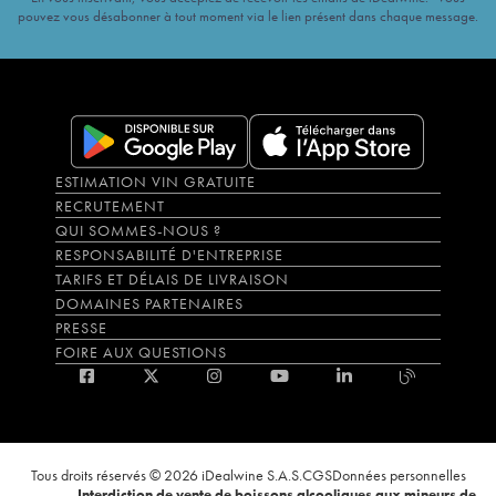
pouvez vous désabonner à tout moment via le lien présent dans chaque message.
ESTIMATION VIN GRATUITE
RECRUTEMENT
QUI SOMMES-NOUS ?
RESPONSABILITÉ D'ENTREPRISE
TARIFS ET DÉLAIS DE LIVRAISON
DOMAINES PARTENAIRES
PRESSE
FOIRE AUX QUESTIONS
Tous droits réservés © 2026 iDealwine S.A.S.
CGS
Données personnelles
Interdiction de vente de boissons alcooliques aux mineurs de