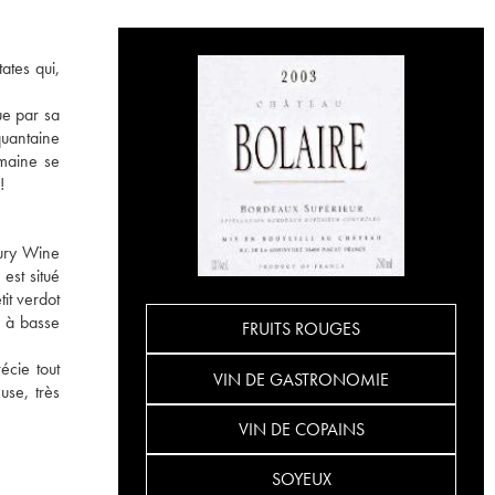
ates qui,
ue par sa
quantaine
omaine se
!
sury Wine
 est situé
it verdot
é à basse
FRUITS ROUGES
écie tout
VIN DE GASTRONOMIE
use, très
VIN DE COPAINS
SOYEUX