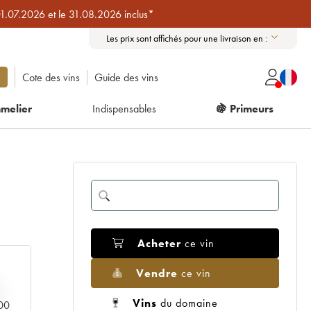
01.07.2026 et le 31.08.2026 inclus*
Les prix sont affichés pour une livraison en :
Cote des vins
Guide des vins
melier
Indispensables
🍇 Primeurs
Acheter
ce vin
Vendre
ce vin
Vins
du domaine
000