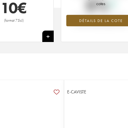
0%
10
€
cotes
Tendance à la hausse du millésime
(format 75cl)
DÉTAILS DE LA COTE
2010 en 2026 par rapport à 2025
+
E-CAVISTE