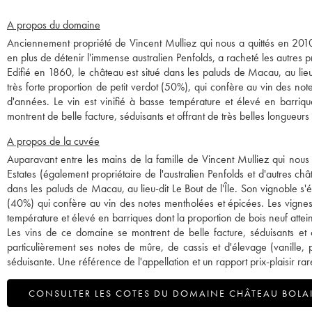
A propos du domaine
Anciennement propriété de Vincent Mulliez qui nous a quittés en 2010,
en plus de détenir l'immense australien Penfolds, a racheté les autres pr
Edifié en 1860, le château est situé dans les paluds de Macau, au lieu
très forte proportion de petit verdot (50%), qui confère au vin des 
d'années. Le vin est vinifié à basse température et élevé en barriq
montrent de belle facture, séduisants et offrant de très belles longueurs
A propos de la cuvée
Auparavant entre les mains de la famille de Vincent Mulliez qui nous 
Estates (également propriétaire de l'australien Penfolds et d'autres chât
dans les paluds de Macau, au lieu-dit Le Bout de l'Île. Son vignoble s'
(40%) qui confère au vin des notes mentholées et épicées. Les vignes
température et élevé en barriques dont la proportion de bois neuf attei
Les vins de ce domaine se montrent de belle facture, séduisants et 
particulièrement ses notes de mûre, de cassis et d'élevage (vanille, 
séduisante. Une référence de l'appellation et un rapport prix-plaisir r
CONSULTER LES COTES DU DOMAINE CHÂTEAU BOLA