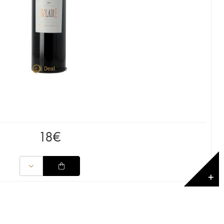
18
€
✕