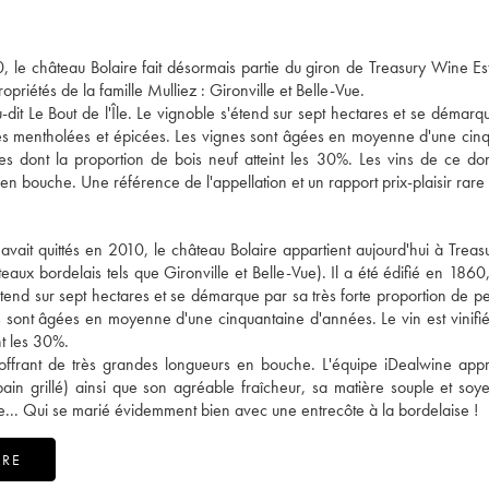
 le château Bolaire fait désormais partie du giron de Treasury Wine Est
opriétés de la famille Mulliez : Gironville et Belle-Vue.
-dit Le Bout de l'Île. Le vignoble s'étend sur sept hectares et se démarq
notes mentholées et épicées. Les vignes sont âgées en moyenne d'une cin
ues dont la proportion de bois neuf atteint les 30%. Les vins de ce d
 en bouche. Une référence de l'appellation et un rapport prix-plaisir rare 
avait quittés en 2010, le château Bolaire appartient aujourd'hui à Trea
eaux bordelais tels que Gironville et Belle-Vue). Il a été édifié en 1860,
étend sur sept hectares et se démarque par sa très forte proportion de pet
 sont âgées en moyenne d'une cinquantaine d'années. Le vin est vinifi
nt les 30%.
offrant de très grandes longueurs en bouche. L'équipe iDealwine appr
pain grillé) ainsi que son agréable fraîcheur, sa matière souple et soye
are... Qui se marié évidemment bien avec une entrecôte à la bordelaise !
IRE