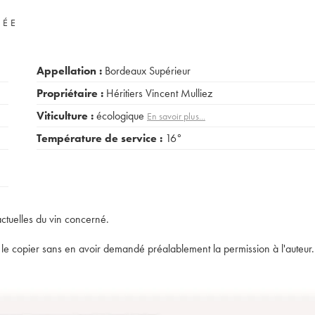
VÉE
Appellation :
Bordeaux Supérieur
Propriétaire :
Héritiers Vincent Mulliez
Viticulture :
écologique
En savoir plus...
Température de service :
16°
actuelles du vin concerné.
t de le copier sans en avoir demandé préalablement la permission à l'auteur.