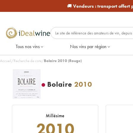
🚚
Vendeurs :
transport offert
Tous nos vins
Nos vins par région
Accueil
/
Recherche de cote
/
Bolaire 2010 (Rouge)
Bolaire
2010
Millésime
2010