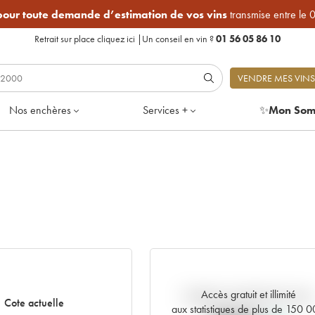
 pour toute demande d’estimation de vos vins
transmise entre le 
Retrait sur place
cliquez ici
|
Un conseil en vin ?
01 56 05 86 10
VENDRE MES VINS
Nos enchères
Services +
✨
Mon Som
Accès gratuit et illimité
Tendance actuelle de la cote
Cote actuelle
aux statistiques de plus de 150 