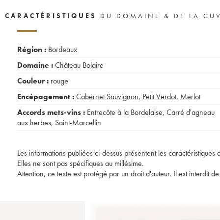
CARACTÉRISTIQUES
DU DOMAINE & DE LA CU
Région :
Bordeaux
Domaine :
Château Bolaire
Couleur :
rouge
Encépagement :
Cabernet Sauvignon
,
Petit Verdot
,
Merlot
Accords mets-vins :
Entrecôte à la Bordelaise
,
Carré d'agneau
aux herbes
,
Saint-Marcellin
Les informations publiées ci-dessus présentent les caractéristiques 
Elles ne sont pas spécifiques au millésime.
Attention, ce texte est protégé par un droit d'auteur. Il est interdi