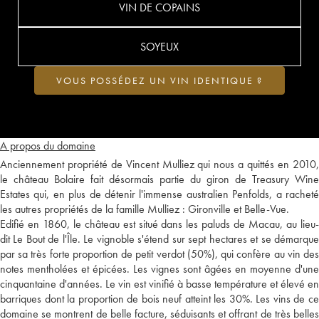
VIN DE COPAINS
SOYEUX
VOUS POSSÉDEZ UN VIN IDENTIQUE ?
A propos du domaine
Anciennement propriété de Vincent Mulliez qui nous a quittés en 2010,
le château Bolaire fait désormais partie du giron de Treasury Wine
Estates qui, en plus de détenir l'immense australien Penfolds, a racheté
les autres propriétés de la famille Mulliez : Gironville et Belle-Vue.
Edifié en 1860, le château est situé dans les paluds de Macau, au lieu-
dit Le Bout de l'Île. Le vignoble s'étend sur sept hectares et se démarque
par sa très forte proportion de petit verdot (50%), qui confère au vin des
notes mentholées et épicées. Les vignes sont âgées en moyenne d'une
cinquantaine d'années. Le vin est vinifié à basse température et élevé en
barriques dont la proportion de bois neuf atteint les 30%. Les vins de ce
domaine se montrent de belle facture, séduisants et offrant de très belles