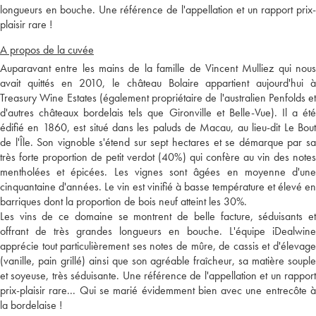
longueurs en bouche. Une référence de l'appellation et un rapport prix-
plaisir rare !
A propos de la cuvée
Auparavant entre les mains de la famille de Vincent Mulliez qui nous
avait quittés en 2010, le château Bolaire appartient aujourd'hui à
Treasury Wine Estates (également propriétaire de l'australien Penfolds et
d'autres châteaux bordelais tels que Gironville et Belle-Vue). Il a été
édifié en 1860, est situé dans les paluds de Macau, au lieu-dit Le Bout
de l'Île. Son vignoble s'étend sur sept hectares et se démarque par sa
très forte proportion de petit verdot (40%) qui confère au vin des notes
mentholées et épicées. Les vignes sont âgées en moyenne d'une
cinquantaine d'années. Le vin est vinifié à basse température et élevé en
barriques dont la proportion de bois neuf atteint les 30%.
Les vins de ce domaine se montrent de belle facture, séduisants et
offrant de très grandes longueurs en bouche. L'équipe iDealwine
apprécie tout particulièrement ses notes de mûre, de cassis et d'élevage
(vanille, pain grillé) ainsi que son agréable fraîcheur, sa matière souple
et soyeuse, très séduisante. Une référence de l'appellation et un rapport
prix-plaisir rare... Qui se marié évidemment bien avec une entrecôte à
la bordelaise !