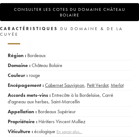
CONSULTER LES COTES DU DOMAINE CHÂTEAU
BOLAIRE
CARACTÉRISTIQUES
DU DOMAINE & DE LA
CUVÉE
Région :
Bordeaux
Domaine :
Château Bolaire
Couleur :
rouge
Encépagement :
Cabernet Sauvignon
,
Petit Verdot
,
Merlot
Accords mets-vins :
Entrecôte à la Bordelaise
,
Carré
d'agneau aux herbes
,
Saint-Marcellin
Appellation :
Bordeaux Supérieur
Propriétaire :
Héritiers Vincent Mulliez
Viticulture :
écologique
En savoir plus...