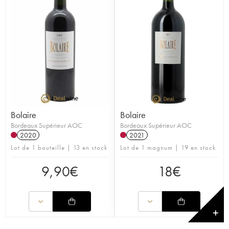
Bolaire
Bolaire
Bordeaux Supérieur AOC
Bordeaux Supérieur AOC
2020
2021
Lot de 1 bouteille | 13 en stock
Lot de 1 magnum | 19 en stock
9,90
€
18
€
✕