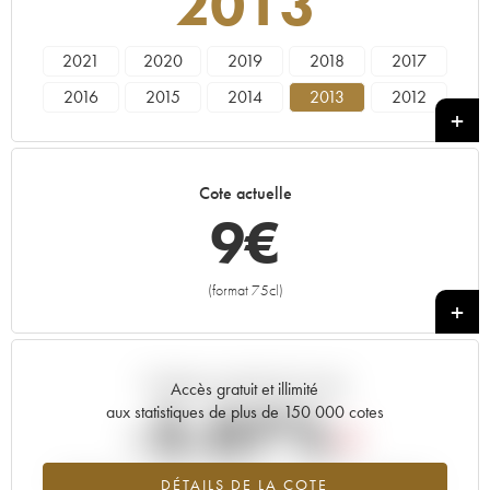
2013
2021
2020
2019
2018
2017
2016
2015
2014
2013
2012
2011
2010
2009
2008
2007
2006
2005
Cote actuelle
9
€
(format 75cl)
+
Tendance actuelle de la cote
Accès gratuit et illimité
-5.07%
aux statistiques de plus de 150 000 cotes
Tendance à la baisse du millésime 2013 en 2026 par rapport à
DÉTAILS DE LA COTE