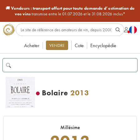
🚚
Vendeurs :
transport offert pour toute demande d’estimation de
vos vins
transmise entre le 01.07.2026 et le 31.08.2026 inclus*
Acheter
Cote
Encyclopédie
VENDRE
Bolaire
2013
Millésime