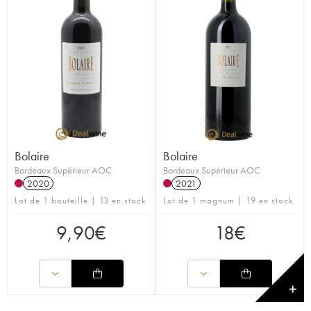
Bolaire
Bolaire
Bordeaux Supérieur AOC
Bordeaux Supérieur AOC
2020
2021
Lot de 1 bouteille | 13 en stock
Lot de 1 magnum | 19 en stock
9,90
€
18
€
✕