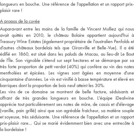
longueurs en bouche. Une référence de l'appellation et un rapport prix-
plaisir rare !
A propos de la cuvée
Auparavant entre les mains de la famille de Vincent Mulliez qui nous
avait quittés en 2010, le château Bolaire appartient aujourd'hui à
Treasury Wine Estates (également propriétaire de l'australien Penfolds et
d'autres châteaux bordelais tels que Gironville et Belle-Vue). Il a été
édifié en 1860, est situé dans les paluds de Macau, au lieu-dit Le Bout
de l'Île. Son vignoble s'étend sur sept hectares et se démarque par sa
très forte proportion de petit verdot (40%) qui confère au vin des notes
mentholées et épicées. Les vignes sont âgées en moyenne d'une
cinquantaine d'années. Le vin est vinifié à basse température et élevé en
barriques dont la proportion de bois neuf atteint les 30%.
Les vins de ce domaine se montrent de belle facture, séduisants et
offrant de très grandes longueurs en bouche. L'équipe iDealwine
apprécie tout particulièrement ses notes de mûre, de cassis et d'élevage
(vanille, pain grillé) ainsi que son agréable fraîcheur, sa matière souple
et soyeuse, très séduisante. Une référence de l'appellation et un rapport
prix-plaisir rare... Qui se marié évidemment bien avec une entrecôte à
la bordelaise !