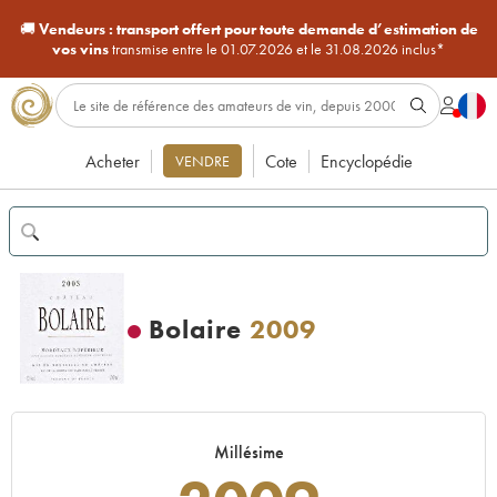
🚚
Vendeurs :
transport offert pour toute demande d’estimation de
vos vins
transmise entre le 01.07.2026 et le 31.08.2026 inclus*
Acheter
Cote
Encyclopédie
VENDRE
Bolaire
2009
Millésime