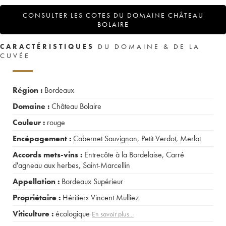
CONSULTER LES COTES DU DOMAINE CHÂTEAU
BOLAIRE
CARACTÉRISTIQUES
DU DOMAINE & DE LA
CUVÉE
Région :
Bordeaux
Domaine :
Château Bolaire
Couleur :
rouge
Encépagement :
Cabernet Sauvignon
,
Petit Verdot
,
Merlot
Accords mets-vins :
Entrecôte à la Bordelaise
,
Carré
d'agneau aux herbes
,
Saint-Marcellin
Appellation :
Bordeaux Supérieur
Propriétaire :
Héritiers Vincent Mulliez
Viticulture :
écologique
En savoir plus...