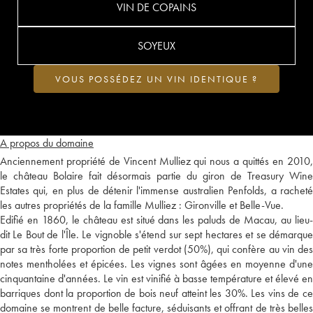
VIN DE COPAINS
SOYEUX
VOUS POSSÉDEZ UN VIN IDENTIQUE ?
A propos du domaine
Anciennement propriété de Vincent Mulliez qui nous a quittés en 2010,
le château Bolaire fait désormais partie du giron de Treasury Wine
Estates qui, en plus de détenir l'immense australien Penfolds, a racheté
les autres propriétés de la famille Mulliez : Gironville et Belle-Vue.
Edifié en 1860, le château est situé dans les paluds de Macau, au lieu-
dit Le Bout de l'Île. Le vignoble s'étend sur sept hectares et se démarque
par sa très forte proportion de petit verdot (50%), qui confère au vin des
notes mentholées et épicées. Les vignes sont âgées en moyenne d'une
cinquantaine d'années. Le vin est vinifié à basse température et élevé en
barriques dont la proportion de bois neuf atteint les 30%. Les vins de ce
domaine se montrent de belle facture, séduisants et offrant de très belles