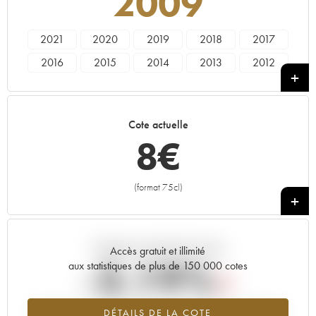
2009
2021
2020
2019
2018
2017
2016
2015
2014
2013
2012
2011
2010
2009
2008
2007
2006
2005
Cote actuelle
8
€
(format 75cl)
+
Tendance actuelle de la cote
Accès gratuit et illimité
-3.19%
aux statistiques de plus de 150 000 cotes
Tendance à la baisse du millésime 2009 en 2026 par rapport à
DÉTAILS DE LA COTE