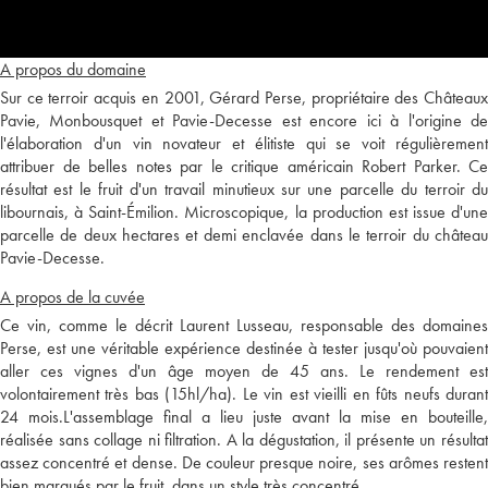
A propos du domaine
Sur ce terroir acquis en 2001, Gérard Perse, propriétaire des Châteaux
Pavie, Monbousquet et Pavie-Decesse est encore ici à l'origine de
l'élaboration d'un vin novateur et élitiste qui se voit régulièrement
attribuer de belles notes par le critique américain Robert Parker. Ce
résultat est le fruit d'un travail minutieux sur une parcelle du terroir du
libournais, à Saint-Émilion. Microscopique, la production est issue d'une
parcelle de deux hectares et demi enclavée dans le terroir du château
Pavie-Decesse.
A propos de la cuvée
Ce vin, comme le décrit Laurent Lusseau, responsable des domaines
Perse, est une véritable expérience destinée à tester jusqu'où pouvaient
aller ces vignes d'un âge moyen de 45 ans. Le rendement est
volontairement très bas (15hl/ha). Le vin est vieilli en fûts neufs durant
24 mois.L'assemblage final a lieu juste avant la mise en bouteille,
réalisée sans collage ni filtration. A la dégustation, il présente un résultat
assez concentré et dense. De couleur presque noire, ses arômes restent
bien marqués par le fruit, dans un style très concentré.