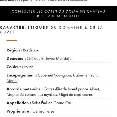
CONSULTER LES COTES DU DOMAINE CHÂTEAU
BELLEVUE MONDOTTE
CARACTÉRISTIQUES
DU DOMAINE & DE LA
CUVÉE
Région :
Bordeaux
Domaine :
Château Bellevue Mondotte
Couleur :
rouge
Encépagement :
Cabernet Sauvignon
,
Cabernet Franc
,
Merlot
Accords mets-vins :
Contre-filet de boeuf prince Albert
,
Magret de canard aux myrtilles
,
Gigot de sept heures
Appellation :
Saint-Émilion Grand Cru
Propriétaire :
Gérard Perse