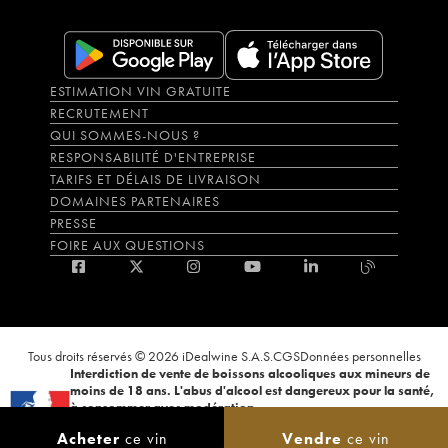
ESTIMATION VIN GRATUITE
RECRUTEMENT
QUI SOMMES-NOUS ?
RESPONSABILITÉ D'ENTREPRISE
TARIFS ET DÉLAIS DE LIVRAISON
DOMAINES PARTENAIRES
PRESSE
FOIRE AUX QUESTIONS
Tous droits réservés © 2026 iDealwine S.A.S.
CGS
Données personnelles
Interdiction de vente de boissons alcooliques aux mineurs de
moins de 18 ans. L'abus d'alcool est dangereux pour la santé,
à consommer avec modération.
La preuve de majorité de l'acheteur est exigée au moment de la vente en
Acheter
ce vin
Vendre
ce vin
ligne. CODE DE LA SANTÉ PUBLIQUE, ART.L.3342-1 et L.3353-3