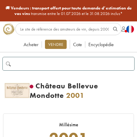
🚚
Vendeurs :
transport offert pour toute demande d’estimation de
vos vins
transmise entre le 01.07.2026 et le 31.08.2026 inclus*
Acheter
Cote
Encyclopédie
VENDRE
Château Bellevue
Mondotte
2001
Millésime