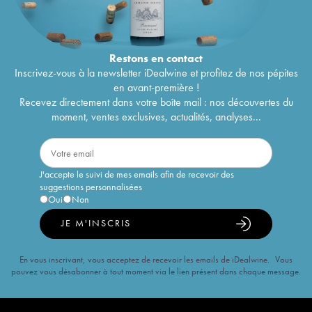
Restons en
contact
Inscrivez-vous à la newsletter iDealwine et profitez de nos pépites
en avant-première !
Recevez directement dans votre boîte mail : nos découvertes du
moment, ventes exclusives, actualités, analyses...
J'accepte le suivi de mes emails afin de recevoir des
suggestions personnalisées
Oui
Non
JE M'INSCRIS
En vous inscrivant, vous acceptez de recevoir les emails de iDealwine. Vous
pouvez vous désabonner à tout moment via le lien présent dans chaque message.