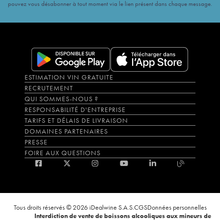
pouvez vous désabonner à tout moment via le lien présent dans chaque message.
ESTIMATION VIN GRATUITE
RECRUTEMENT
QUI SOMMES-NOUS ?
RESPONSABILITÉ D'ENTREPRISE
TARIFS ET DÉLAIS DE LIVRAISON
DOMAINES PARTENAIRES
PRESSE
FOIRE AUX QUESTIONS
Tous droits réservés © 2026 iDealwine S.A.S.
CGS
Données personnelles
Interdiction de vente de boissons alcooliques aux mineurs de