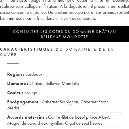
24 mois.L'assemblage final a lieu juste avant la mise en bouteille,
réalisée sans collage ni filtration. A la dégustation, il présente un résultat
assez concentré et dense. De couleur presque noire, ses arômes restent
bien marqués par le fruit, dans un style très concentré.
CONSULTER LES COTES DU DOMAINE CHÂTEAU
BELLEVUE MONDOTTE
CARACTÉRISTIQUES
DU DOMAINE & DE LA
CUVÉE
Région :
Bordeaux
Domaine :
Château Bellevue Mondotte
Couleur :
rouge
Encépagement :
Cabernet Sauvignon
,
Cabernet Franc
,
Merlot
Accords mets-vins :
Contre-filet de boeuf prince Albert
,
Magret de canard aux myrtilles
,
Gigot de sept heures