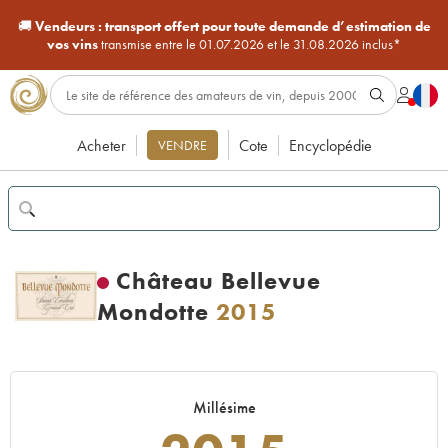
🚚
Vendeurs :
transport offert pour toute demande d’estimation de
vos vins
transmise entre le 01.07.2026 et le 31.08.2026 inclus*
Acheter
Cote
Encyclopédie
VENDRE
Château Bellevue
Mondotte
2015
Millésime