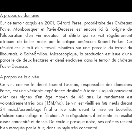
A propos du domaine
Sur ce terroir acquis en 2001, Gérard Perse, propriétaire des Châteaux
Pavie, Monbousquet et Pavie-Decesse est encore ici à l'origine de
l'élaboration d'un vin novateur et élitiste qui se voit régulièrement
attribuer de belles notes par le critique américain Robert Parker. Ce
résultat est le fruit d'un travail minutieux sur une parcelle du terroir du
libournais, à Saint-Émilion. Microscopique, la production est issue d'une
parcelle de deux hectares et demi enclavée dans le terroir du château
Pavie-Decesse.
A propos de la cuvée
Ce vin, comme le décrit Laurent Lusseau, responsable des domaines
Perse, est une véritable expérience destinée à tester jusqu'où pouvaient
aller ces vignes d'un âge moyen de 45 ans. Le rendement est
volontairement très bas (15hl/ha). Le vin est vieilli en fûts neufs durant
24 mois.L'assemblage final a lieu juste avant la mise en bouteille,
réalisée sans collage ni filtration. A la dégustation, il présente un résultat
assez concentré et dense. De couleur presque noire, ses arômes restent
bien marqués par le fruit, dans un style très concentré.