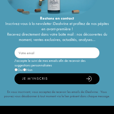
Restons en
contact
Inscrivez-vous à la newsletter iDealwine et profitez de nos pépites
en avant-première !
Recevez directement dans votre boîte mail : nos découvertes du
moment, ventes exclusives, actualités, analyses...
J'accepte le suivi de mes emails afin de recevoir des
suggestions personnalisées
Oui
Non
JE M'INSCRIS
En vous inscrivant, vous acceptez de recevoir les emails de iDealwine. Vous
pouvez vous désabonner à tout moment via le lien présent dans chaque message.