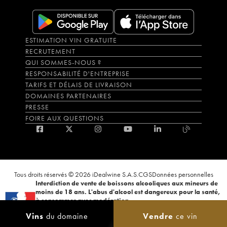
ESTIMATION VIN GRATUITE
RECRUTEMENT
QUI SOMMES-NOUS ?
RESPONSABILITÉ D'ENTREPRISE
TARIFS ET DÉLAIS DE LIVRAISON
DOMAINES PARTENAIRES
PRESSE
FOIRE AUX QUESTIONS
Tous droits réservés © 2026 iDealwine S.A.S.
CGS
Données personnelles
Interdiction de vente de boissons alcooliques aux mineurs de
moins de 18 ans. L'abus d'alcool est dangereux pour la santé,
à consommer avec modération.
La preuve de majorité de l'acheteur est exigée au moment de la vente en
Vins
du domaine
Vendre
ce vin
ligne. CODE DE LA SANTÉ PUBLIQUE, ART.L.3342-1 et L.3353-3