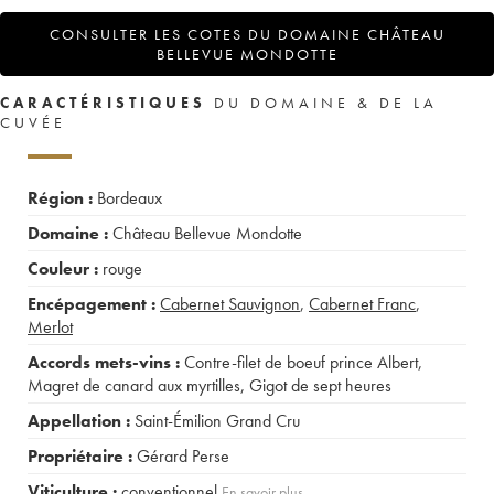
CONSULTER LES COTES DU DOMAINE CHÂTEAU
BELLEVUE MONDOTTE
CARACTÉRISTIQUES
DU DOMAINE & DE LA
CUVÉE
Région :
Bordeaux
Domaine :
Château Bellevue Mondotte
Couleur :
rouge
Encépagement :
Cabernet Sauvignon
,
Cabernet Franc
,
Merlot
Accords mets-vins :
Contre-filet de boeuf prince Albert
,
Magret de canard aux myrtilles
,
Gigot de sept heures
Appellation :
Saint-Émilion Grand Cru
Propriétaire :
Gérard Perse
Viticulture :
conventionnel
En savoir plus...