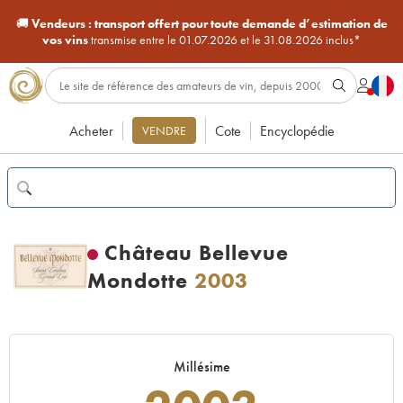
🚚
Vendeurs :
transport offert pour toute demande d’estimation de
vos vins
transmise entre le 01.07.2026 et le 31.08.2026 inclus*
Acheter
Cote
Encyclopédie
VENDRE
Château Bellevue
Mondotte
2003
Millésime