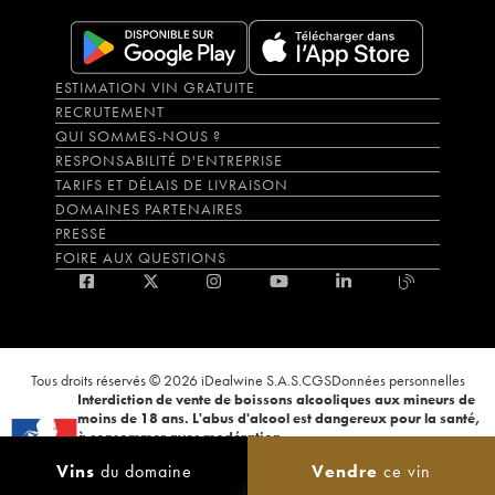
ESTIMATION VIN GRATUITE
RECRUTEMENT
QUI SOMMES-NOUS ?
RESPONSABILITÉ D'ENTREPRISE
TARIFS ET DÉLAIS DE LIVRAISON
DOMAINES PARTENAIRES
PRESSE
FOIRE AUX QUESTIONS
Tous droits réservés © 2026 iDealwine S.A.S.
CGS
Données personnelles
Interdiction de vente de boissons alcooliques aux mineurs de
moins de 18 ans. L'abus d'alcool est dangereux pour la santé,
à consommer avec modération.
La preuve de majorité de l'acheteur est exigée au moment de la vente en
Vins
du domaine
Vendre
ce vin
ligne. CODE DE LA SANTÉ PUBLIQUE, ART.L.3342-1 et L.3353-3