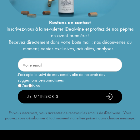
Restons en
contact
Inscrivez-vous à la newsletter iDealwine et profitez de nos pépites
en avant-première !
Recevez directement dans votre boîte mail : nos découvertes du
moment, ventes exclusives, actualités, analyses...
J'accepte le suivi de mes emails afin de recevoir des
suggestions personnalisées
Oui
Non
JE M'INSCRIS
En vous inscrivant, vous acceptez de recevoir les emails de iDealwine. Vous
pouvez vous désabonner à tout moment via le lien présent dans chaque message.