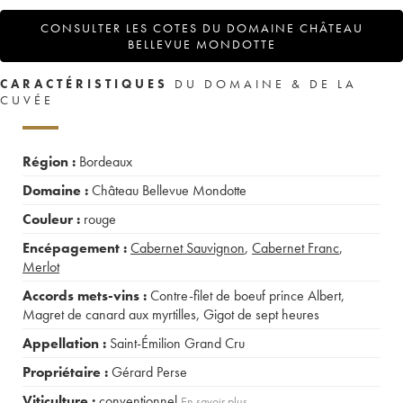
CONSULTER LES COTES DU DOMAINE CHÂTEAU
BELLEVUE MONDOTTE
CARACTÉRISTIQUES
DU DOMAINE & DE LA
CUVÉE
Région :
Bordeaux
Domaine :
Château Bellevue Mondotte
Couleur :
rouge
Encépagement :
Cabernet Sauvignon
,
Cabernet Franc
,
Merlot
Accords mets-vins :
Contre-filet de boeuf prince Albert
,
Magret de canard aux myrtilles
,
Gigot de sept heures
Appellation :
Saint-Émilion Grand Cru
Propriétaire :
Gérard Perse
Viticulture :
conventionnel
En savoir plus...