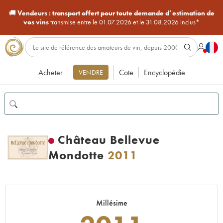
🚚
Vendeurs :
transport offert pour toute demande d’estimation de
vos vins
transmise entre le 01.07.2026 et le 31.08.2026 inclus*
Acheter
Cote
Encyclopédie
VENDRE
Château Bellevue
Mondotte
2011
Millésime