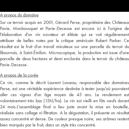
A propos du domaine
Sur ce terroir acquis en 2001, Gérard Perse, propriétaire des Châteaux
Pavie, Monbousquet et Pavie-Decesse est encore ici à l'origine de
l'élaboration d'un vin novateur et élitiste qui se voit régulièrement
attribuer de belles notes par le critique américain Robert Parker. Ce
résultat est le fruit d'un travail minutieux sur une parcelle du terroir du
libournais, à Saint-Émilion. Microscopique, la production est issue d'une
parcelle de deux hectares et demi enclavée dans le terroir du château
Pavie-Decesse.
A propos de la cuvée
Ce vin, comme le décrit Laurent Lusseau, responsable des domaines
Perse, est une véritable expérience destinée à tester jusqu'où pouvaient
aller ces vignes d'un âge moyen de 45 ans. Le rendement est
volontairement très bas (15hl/ha). Le vin est vieilli en fûts neufs durant
24 mois.L'assemblage final a lieu juste avant la mise en bouteille,
réalisée sans collage ni filtration. A la dégustation, il présente un résultat
assez concentré et dense. De couleur presque noire, ses arômes restent
bien marqués par le fruit, dans un style très concentré.