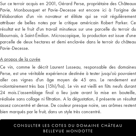
Sur ce terroir acquis en 2001, Gérard Perse, propriétaire des Châteaux
Pavie, Monbousquet et Pavie-Decesse est encore ici à l'origine de
l'élaboration d'un vin novateur et élitiste qui se voit régulièrement
attribuer de belles notes par le critique américain Robert Parker. Ce
résultat est le fruit d'un travail minutieux sur une parcelle du terroir du
libournais, à Saint-Émilion. Microscopique, la production est issue d'une
parcelle de deux hectares et demi enclavée dans le terroir du château
Pavie-Decesse.
A propos de la cuvée
Ce vin, comme le décrit Laurent Lusseau, responsable des domaines
Perse, est une véritable expérience destinée à tester jusqu'où pouvaient
aller ces vignes d'un âge moyen de 45 ans. Le rendement est
volontairement très bas (15hl/ha). Le vin est vieilli en fûts neufs durant
24 mois.L'assemblage final a lieu juste avant la mise en bouteille,
réalisée sans collage ni filtration. A la dégustation, il présente un résultat
assez concentré et dense. De couleur presque noire, ses arômes restent
bien marqués par le fruit, dans un style très concentré.
CONSULTER LES COTES DU DOMAINE CHÂTEAU
BELLEVUE MONDOTTE