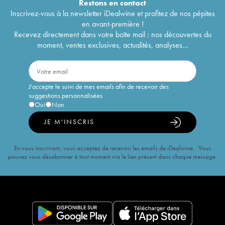
Restons en
contact
Inscrivez-vous à la newsletter iDealwine et profitez de nos pépites
en avant-première !
Recevez directement dans votre boîte mail : nos découvertes du
moment, ventes exclusives, actualités, analyses...
J'accepte le suivi de mes emails afin de recevoir des
suggestions personnalisées
Oui
Non
JE M'INSCRIS
En vous inscrivant, vous acceptez de recevoir les emails de iDealwine. Vous
pouvez vous désabonner à tout moment via le lien présent dans chaque message.