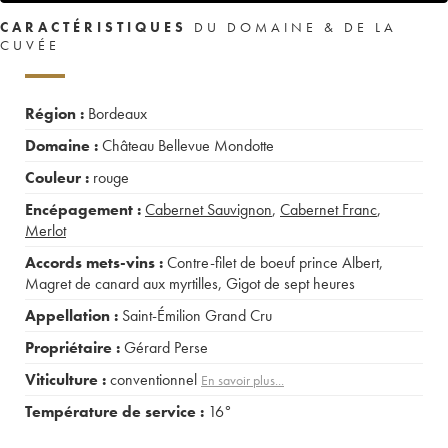
CARACTÉRISTIQUES
DU DOMAINE & DE LA
CUVÉE
Région :
Bordeaux
Domaine :
Château Bellevue Mondotte
Couleur :
rouge
Encépagement :
Cabernet Sauvignon
,
Cabernet Franc
,
Merlot
Accords mets-vins :
Contre-filet de boeuf prince Albert
,
Magret de canard aux myrtilles
,
Gigot de sept heures
Appellation :
Saint-Émilion Grand Cru
Propriétaire :
Gérard Perse
Viticulture :
conventionnel
En savoir plus...
Température de service :
16°