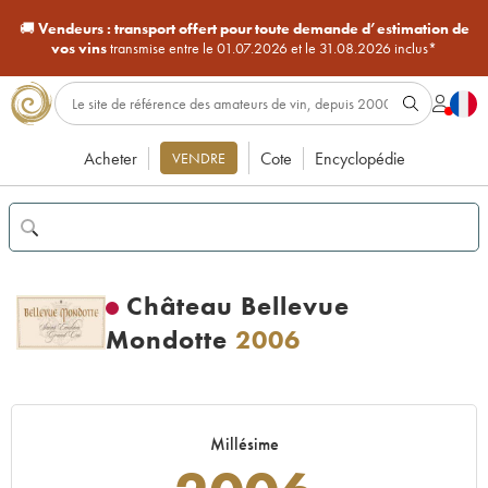
🚚
Vendeurs :
transport offert pour toute demande d’estimation de
vos vins
transmise entre le 01.07.2026 et le 31.08.2026 inclus*
Acheter
Cote
Encyclopédie
VENDRE
Château Bellevue
Mondotte
2006
Millésime