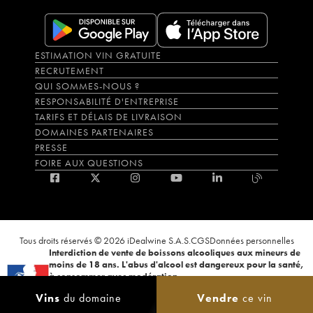
ESTIMATION VIN GRATUITE
RECRUTEMENT
QUI SOMMES-NOUS ?
RESPONSABILITÉ D'ENTREPRISE
TARIFS ET DÉLAIS DE LIVRAISON
DOMAINES PARTENAIRES
PRESSE
FOIRE AUX QUESTIONS
Tous droits réservés © 2026 iDealwine S.A.S.
CGS
Données personnelles
Interdiction de vente de boissons alcooliques aux mineurs de
moins de 18 ans. L'abus d'alcool est dangereux pour la santé,
à consommer avec modération.
La preuve de majorité de l'acheteur est exigée au moment de la vente en
Vins
du domaine
Vendre
ce vin
ligne. CODE DE LA SANTÉ PUBLIQUE, ART.L.3342-1 et L.3353-3