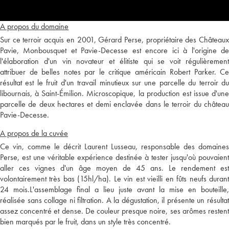
A propos du domaine
Sur ce terroir acquis en 2001, Gérard Perse, propriétaire des Châteaux
Pavie, Monbousquet et Pavie-Decesse est encore ici à l'origine de
l'élaboration d'un vin novateur et élitiste qui se voit régulièrement
attribuer de belles notes par le critique américain Robert Parker. Ce
résultat est le fruit d'un travail minutieux sur une parcelle du terroir du
libournais, à Saint-Émilion. Microscopique, la production est issue d'une
parcelle de deux hectares et demi enclavée dans le terroir du château
Pavie-Decesse.
A propos de la cuvée
Ce vin, comme le décrit Laurent Lusseau, responsable des domaines
Perse, est une véritable expérience destinée à tester jusqu'où pouvaient
aller ces vignes d'un âge moyen de 45 ans. Le rendement est
volontairement très bas (15hl/ha). Le vin est vieilli en fûts neufs durant
24 mois.L'assemblage final a lieu juste avant la mise en bouteille,
réalisée sans collage ni filtration. A la dégustation, il présente un résultat
assez concentré et dense. De couleur presque noire, ses arômes restent
bien marqués par le fruit, dans un style très concentré.