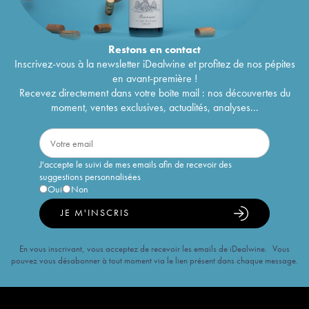
Restons en
contact
Inscrivez-vous à la newsletter iDealwine et profitez de nos pépites
en avant-première !
Recevez directement dans votre boîte mail : nos découvertes du
moment, ventes exclusives, actualités, analyses...
J'accepte le suivi de mes emails afin de recevoir des
suggestions personnalisées
Oui
Non
JE M'INSCRIS
En vous inscrivant, vous acceptez de recevoir les emails de iDealwine. Vous
pouvez vous désabonner à tout moment via le lien présent dans chaque message.