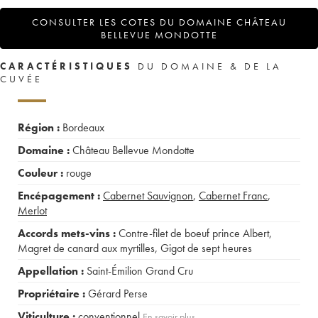
CONSULTER LES COTES DU DOMAINE CHÂTEAU
BELLEVUE MONDOTTE
CARACTÉRISTIQUES
DU DOMAINE & DE LA
CUVÉE
Région :
Bordeaux
Domaine :
Château Bellevue Mondotte
Couleur :
rouge
Encépagement :
Cabernet Sauvignon
,
Cabernet Franc
,
Merlot
Accords mets-vins :
Contre-filet de boeuf prince Albert
,
Magret de canard aux myrtilles
,
Gigot de sept heures
Appellation :
Saint-Émilion Grand Cru
Propriétaire :
Gérard Perse
Viticulture :
conventionnel
En savoir plus...