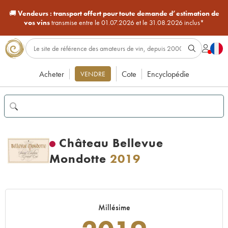
🚚
Vendeurs :
transport offert pour toute demande d’estimation de
vos vins
transmise entre le 01.07.2026 et le 31.08.2026 inclus*
Acheter
Cote
Encyclopédie
VENDRE
Château Bellevue
Mondotte
2019
Millésime