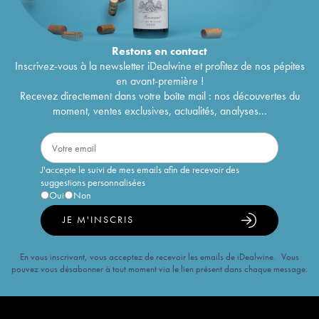
Restons en
contact
Inscrivez-vous à la newsletter iDealwine et profitez de nos pépites
en avant-première !
Recevez directement dans votre boîte mail : nos découvertes du
moment, ventes exclusives, actualités, analyses...
J'accepte le suivi de mes emails afin de recevoir des
suggestions personnalisées
Oui
Non
JE M'INSCRIS
En vous inscrivant, vous acceptez de recevoir les emails de iDealwine. Vous
pouvez vous désabonner à tout moment via le lien présent dans chaque message.