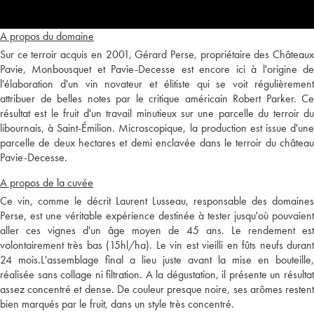
A propos du domaine
Sur ce terroir acquis en 2001, Gérard Perse, propriétaire des Châteaux
Pavie, Monbousquet et Pavie-Decesse est encore ici à l'origine de
l'élaboration d'un vin novateur et élitiste qui se voit régulièrement
attribuer de belles notes par le critique américain Robert Parker. Ce
résultat est le fruit d'un travail minutieux sur une parcelle du terroir du
libournais, à Saint-Émilion. Microscopique, la production est issue d'une
parcelle de deux hectares et demi enclavée dans le terroir du château
Pavie-Decesse.
A propos de la cuvée
Ce vin, comme le décrit Laurent Lusseau, responsable des domaines
Perse, est une véritable expérience destinée à tester jusqu'où pouvaient
aller ces vignes d'un âge moyen de 45 ans. Le rendement est
volontairement très bas (15hl/ha). Le vin est vieilli en fûts neufs durant
24 mois.L'assemblage final a lieu juste avant la mise en bouteille,
réalisée sans collage ni filtration. A la dégustation, il présente un résultat
assez concentré et dense. De couleur presque noire, ses arômes restent
bien marqués par le fruit, dans un style très concentré.