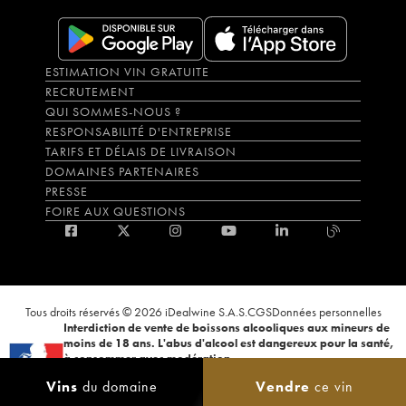
ESTIMATION VIN GRATUITE
RECRUTEMENT
QUI SOMMES-NOUS ?
RESPONSABILITÉ D'ENTREPRISE
TARIFS ET DÉLAIS DE LIVRAISON
DOMAINES PARTENAIRES
PRESSE
FOIRE AUX QUESTIONS
Tous droits réservés © 2026 iDealwine S.A.S.
CGS
Données personnelles
Interdiction de vente de boissons alcooliques aux mineurs de
moins de 18 ans. L'abus d'alcool est dangereux pour la santé,
à consommer avec modération.
La preuve de majorité de l'acheteur est exigée au moment de la vente en
Vins
du domaine
Vendre
ce vin
ligne. CODE DE LA SANTÉ PUBLIQUE, ART.L.3342-1 et L.3353-3