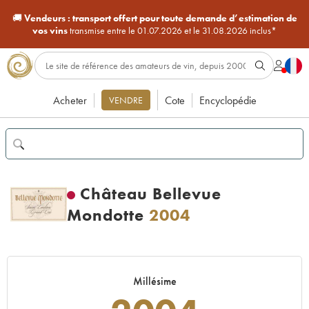
🚚
Vendeurs :
transport offert pour toute demande d’estimation de
vos vins
transmise entre le 01.07.2026 et le 31.08.2026 inclus*
Acheter
Cote
Encyclopédie
VENDRE
Château Bellevue
Mondotte
2004
Millésime