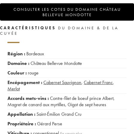
CONSULTER LES COTES DU DOMAINE CHÂTEAU
BELLEVUE MONDOTTE
CARACTÉRISTIQUES
DU DOMAINE & DE LA
CUVÉE
Région :
Bordeaux
Domaine :
Château Bellevue Mondotte
Couleur :
rouge
Encépagement :
Cabernet Sauvignon
,
Cabernet Franc
,
Merlot
Accords mets-vins :
Contre-filet de boeuf prince Albert
,
Magret de canard aux myrtilles
,
Gigot de sept heures
Appellation :
Saint-Émilion Grand Cru
Propriétaire :
Gérard Perse
Viticulture :
conventionnel
En savoir plus...