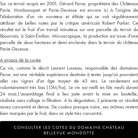
Sur ce terroir acquis en 2001, Gérard Perse, propriétaire des Châteaux
Pavie, Monbousquet et Pavie-Decesse est encore ici à l'origine de
l'élaboration d'un vin novateur et élitiste qui se voit régulièrement
attribuer de belles notes par le critique américain Robert Parker. Ce
résultat est le fruit d'un travail minutieux sur une parcelle du terroir du
libournais, à Saint-Émilion. Microscopique, la production est issue d'une
parcelle de deux hectares et demi enclavée dans le terroir du château
Pavie-Decesse.
A propos de la cuvée
Ce vin, comme le décrit Laurent Lusseau, responsable des domaines
Perse, est une véritable expérience destinée à tester jusqu'où pouvaient
aller ces vignes d'un âge moyen de 45 ans. Le rendement est
volontairement très bas (15hl/ha). Le vin est vieilli en fûts neufs durant
24 mois.L'assemblage final a lieu juste avant la mise en bouteille,
réalisée sans collage ni filtration. A la dégustation, il présente un résultat
assez concentré et dense. De couleur presque noire, ses arômes restent
bien marqués par le fruit, dans un style très concentré.
CONSULTER LES COTES DU DOMAINE CHÂTEAU
BELLEVUE MONDOTTE