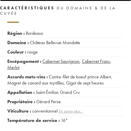
CARACTÉRISTIQUES
DU DOMAINE & DE LA
CUVÉE
Région :
Bordeaux
Domaine :
Château Bellevue Mondotte
Couleur :
rouge
Encépagement :
Cabernet Sauvignon
,
Cabernet Franc
,
Merlot
Accords mets-vins :
Contre-filet de boeuf prince Albert
,
Magret de canard aux myrtilles
,
Gigot de sept heures
Appellation :
Saint-Émilion Grand Cru
Propriétaire :
Gérard Perse
Viticulture :
conventionnel
En savoir plus...
Température de service :
16°