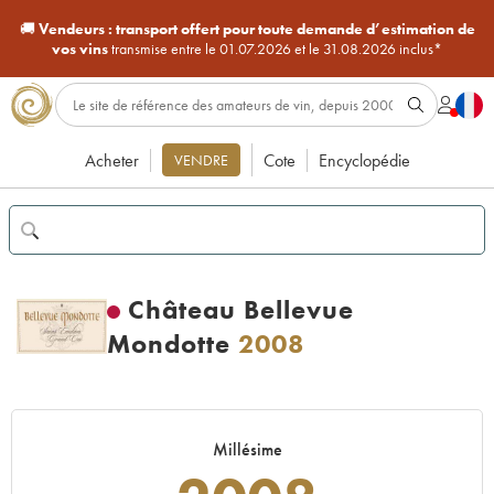
🚚
Vendeurs :
transport offert pour toute demande d’estimation de
vos vins
transmise entre le 01.07.2026 et le 31.08.2026 inclus*
Acheter
Cote
Encyclopédie
VENDRE
Château Bellevue
Mondotte
2008
Millésime