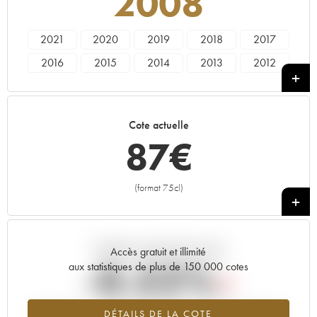
2008
2021
2020
2019
2018
2017
2016
2015
2014
2013
2012
2011
2010
2009
2008
2007
2006
2005
2004
2003
2002
Cote actuelle
2001
2000
87
€
(format 75cl)
+
Tendance actuelle de la cote
Accès gratuit et illimité
-0.52%
aux statistiques de plus de 150 000 cotes
Tendance à la baisse du millésime 2008 en 2026 par rapport à
DÉTAILS DE LA COTE