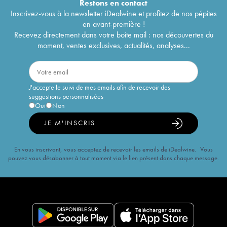
Restons en
contact
Inscrivez-vous à la newsletter iDealwine et profitez de nos pépites
en avant-première !
Recevez directement dans votre boîte mail : nos découvertes du
moment, ventes exclusives, actualités, analyses...
J'accepte le suivi de mes emails afin de recevoir des
suggestions personnalisées
Oui
Non
JE M'INSCRIS
En vous inscrivant, vous acceptez de recevoir les emails de iDealwine. Vous
pouvez vous désabonner à tout moment via le lien présent dans chaque message.