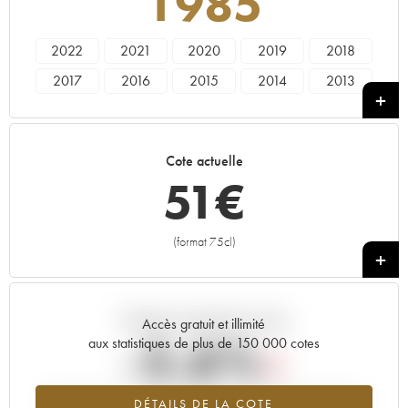
1985
2022
2021
2020
2019
2018
2017
2016
2015
2014
2013
2012
2011
2010
2009
2008
2007
2006
2005
2004
2003
Cote actuelle
2002
2001
2000
1999
1998
51
€
1997
1996
1995
1994
1993
1992
1991
1990
1989
1988
(format 75cl)
+
1987
1986
1985
1983
1982
1980
----
Tendance actuelle de la cote
Accès gratuit et illimité
-5.6%
aux statistiques de plus de 150 000 cotes
Tendance à la baisse du millésime 1985 en 2026 par rapport à
DÉTAILS DE LA COTE