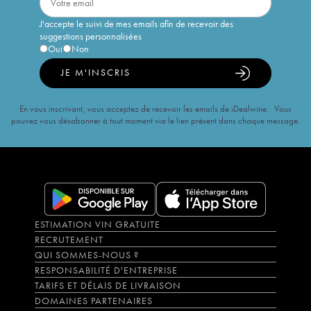
J'accepte le suivi de mes emails afin de recevoir des
suggestions personnalisées
Oui
Non
JE M'INSCRIS
En vous inscrivant, vous acceptez de recevoir les emails de iDealwine. Vous
pouvez vous désabonner à tout moment via le lien présent dans chaque message.
ESTIMATION VIN GRATUITE
RECRUTEMENT
QUI SOMMES-NOUS ?
RESPONSABILITÉ D'ENTREPRISE
TARIFS ET DÉLAIS DE LIVRAISON
DOMAINES PARTENAIRES