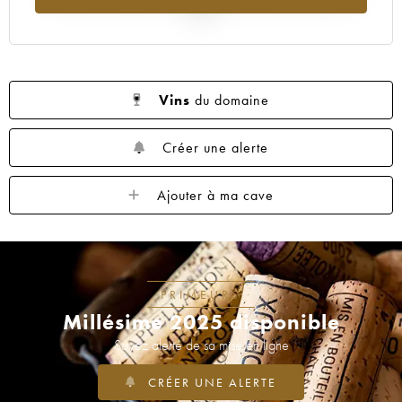
2025
Vins
du domaine
Créer une alerte
Ajouter à ma cave
PRIMEURS
Millésime 2025 disponible
Soyez alerté de sa mise en ligne
CRÉER UNE ALERTE