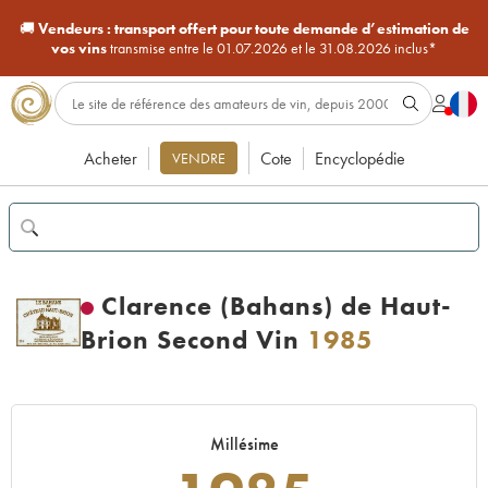
🚚
Vendeurs :
transport offert pour toute demande d’estimation de
vos vins
transmise entre le 01.07.2026 et le 31.08.2026 inclus*
Acheter
Cote
Encyclopédie
VENDRE
Clarence (Bahans) de Haut-
Brion Second Vin
1985
Millésime