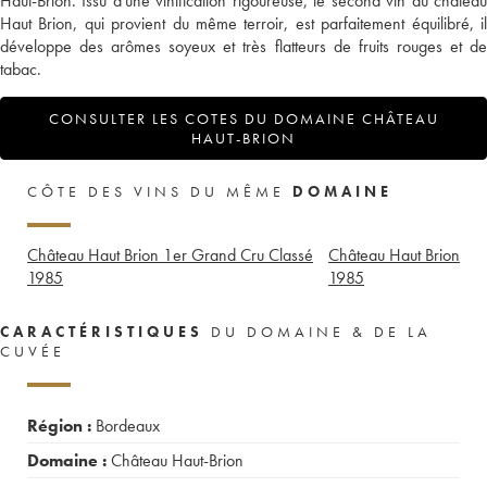
Haut-Brion. Issu d'une vinification rigoureuse, le second vin du château
Haut Brion, qui provient du même terroir, est parfaitement équilibré, il
développe des arômes soyeux et très flatteurs de fruits rouges et de
tabac.
CONSULTER LES COTES DU DOMAINE CHÂTEAU
HAUT-BRION
CÔTE DES VINS DU MÊME
DOMAINE
Château Haut Brion 1er Grand Cru Classé
Château Haut Brion
1985
1985
CARACTÉRISTIQUES
DU DOMAINE & DE LA
CUVÉE
Région :
Bordeaux
Domaine :
Château Haut-Brion