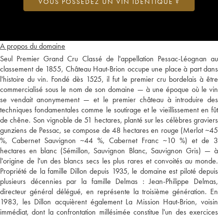
VOUS POSSÉDEZ UN VIN IDENTIQUE ?
A propos du domaine
Seul Premier Grand Cru Classé de l'appellation Pessac-Léognan au
classement de 1855, Château Haut-Brion occupe une place à part dans
l'histoire du vin. Fondé dès 1525, il fut le premier cru bordelais à être
commercialisé sous le nom de son domaine — à une époque où le vin
se vendait anonymement — et le premier château à introduire des
techniques fondamentales comme le soutirage et le vieillissement en fût
de chêne. Son vignoble de 51 hectares, planté sur les célèbres graviers
gunziens de Pessac, se compose de 48 hectares en rouge (Merlot ~45
%, Cabernet Sauvignon ~44 %, Cabernet Franc ~10 %) et de 3
hectares en blanc (Sémillon, Sauvignon Blanc, Sauvignon Gris) — à
l'origine de l'un des blancs secs les plus rares et convoités au monde.
Propriété de la famille Dillon depuis 1935, le domaine est piloté depuis
plusieurs décennies par la famille Delmas : Jean-Philippe Delmas,
directeur général délégué, en représente la troisième génération. En
1983, les Dillon acquièrent également La Mission Haut-Brion, voisin
immédiat, dont la confrontation millésimée constitue l'un des exercices