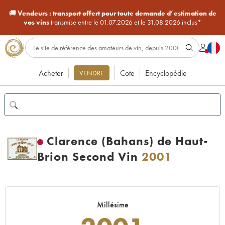
🚚
Vendeurs :
transport offert pour toute demande d’estimation de
vos vins
transmise entre le 01.07.2026 et le 31.08.2026 inclus*
Acheter
Cote
Encyclopédie
VENDRE
Clarence (Bahans) de Haut-
Brion Second Vin
2001
Millésime