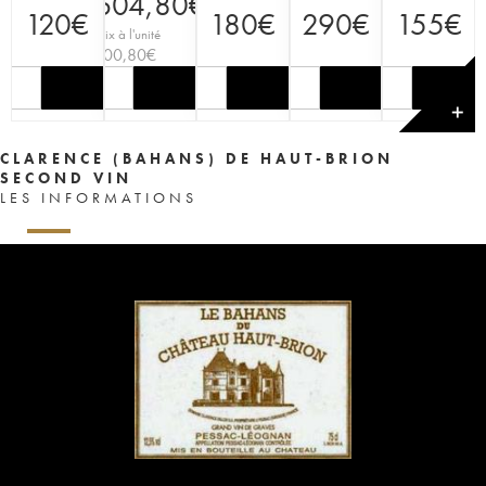
604,80
€
120
€
180
€
290
€
155
€
Prix à l'unité
100,80
€
✕
CLARENCE (BAHANS) DE HAUT-BRION
SECOND VIN
LES INFORMATIONS