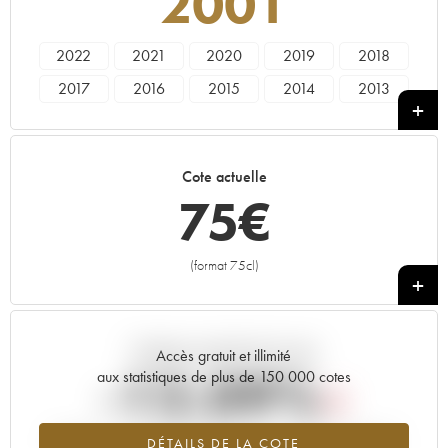
2001
2022
2021
2020
2019
2018
2017
2016
2015
2014
2013
2012
2011
2010
2009
2008
2007
2006
2005
2004
2003
Cote actuelle
2002
2001
2000
1999
1998
75
€
1997
1996
1995
1994
1993
1992
1991
1990
1989
1988
(format 75cl)
+
1987
1986
1985
1983
1982
1980
----
Tendance actuelle de la cote
Accès gratuit et illimité
-12.09%
aux statistiques de plus de 150 000 cotes
Tendance à la baisse du millésime 2001 en 2026 par rapport à
DÉTAILS DE LA COTE