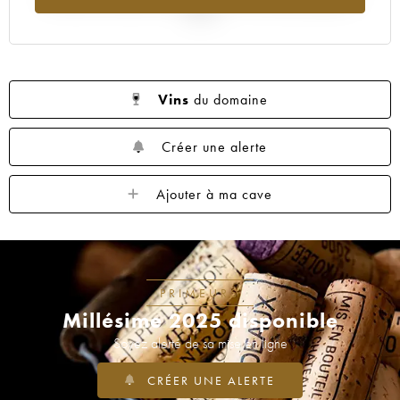
2025
Vins
du domaine
Créer une alerte
Ajouter à ma cave
PRIMEURS
Millésime 2025 disponible
Soyez alerté de sa mise en ligne
CRÉER UNE ALERTE