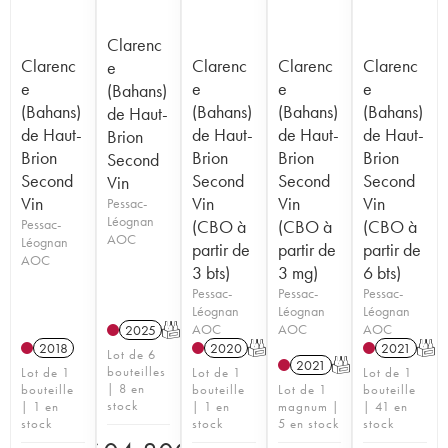
Clarenc
Clarenc
Clarenc
Clarenc
Clarenc
e
e
e
e
e
(Bahans)
(Bahans)
(Bahans)
(Bahans)
(Bahans)
de Haut-
de Haut-
de Haut-
de Haut-
de Haut-
Brion
Brion
Brion
Brion
Brion
Second
Second
Second
Second
Second
Vin
Vin
Vin
Vin
Vin
Pessac-
Léognan
Pessac-
(CBO à
(CBO à
(CBO à
AOC
Léognan
partir de
partir de
partir de
AOC
3 bts)
3 mg)
6 bts)
Pessac-
Pessac-
Pessac-
Léognan
Léognan
Léognan
AOC
AOC
AOC
2025
T
2018
2020
T
2021
T
Lot de 6
2021
T
bouteilles
Lot de 1
Lot de 1
Lot de 1
| 8 en
bouteille
bouteille
Lot de 1
bouteille
stock
| 1 en
| 1 en
magnum |
| 41 en
stock
stock
5 en stock
stock