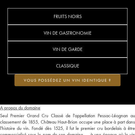
FRUITS NOIRS
VIN DE GASTRONOMIE
VIN DE GARDE
CLASSIQUE
VOUS POSSÉDEZ UN VIN IDENTIQUE ?
A propos du domaine
Seul Premier Grand Cru Classé de l'appellation Pessac-Léognan au
classement de 1855, Château Haut-Brion occupe une place à part dans
l'histoire du vin. Fondé dès 1525, il fut le premier cru bordelais à être
commercialisé sous le nom de son domaine — à une époque où le vin