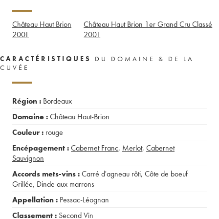
Château Haut Brion
Château Haut Brion 1er Grand Cru Classé
2001
2001
CARACTÉRISTIQUES
DU DOMAINE & DE LA
CUVÉE
Région :
Bordeaux
Domaine :
Château Haut-Brion
Couleur :
rouge
Encépagement :
Cabernet Franc
,
Merlot
,
Cabernet
Sauvignon
Accords mets-vins :
Carré d'agneau rôti
,
Côte de boeuf
Grillée
,
Dinde aux marrons
Appellation :
Pessac-Léognan
Classement :
Second Vin