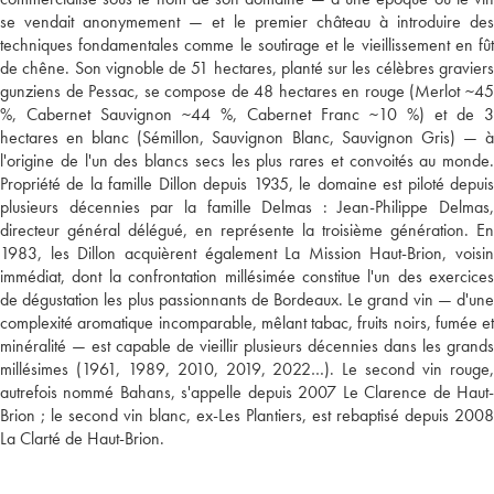
se vendait anonymement — et le premier château à introduire des
techniques fondamentales comme le soutirage et le vieillissement en fût
de chêne. Son vignoble de 51 hectares, planté sur les célèbres graviers
gunziens de Pessac, se compose de 48 hectares en rouge (Merlot ~45
%, Cabernet Sauvignon ~44 %, Cabernet Franc ~10 %) et de 3
hectares en blanc (Sémillon, Sauvignon Blanc, Sauvignon Gris) — à
l'origine de l'un des blancs secs les plus rares et convoités au monde.
Propriété de la famille Dillon depuis 1935, le domaine est piloté depuis
plusieurs décennies par la famille Delmas : Jean-Philippe Delmas,
directeur général délégué, en représente la troisième génération. En
1983, les Dillon acquièrent également La Mission Haut-Brion, voisin
immédiat, dont la confrontation millésimée constitue l'un des exercices
de dégustation les plus passionnants de Bordeaux. Le grand vin — d'une
complexité aromatique incomparable, mêlant tabac, fruits noirs, fumée et
minéralité — est capable de vieillir plusieurs décennies dans les grands
millésimes (1961, 1989, 2010, 2019, 2022…). Le second vin rouge,
autrefois nommé Bahans, s'appelle depuis 2007 Le Clarence de Haut-
Brion ; le second vin blanc, ex-Les Plantiers, est rebaptisé depuis 2008