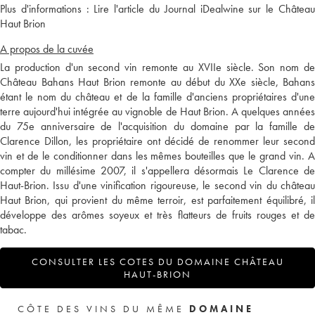
Plus d'informations :
Lire l'article du Journal iDealwine sur le Châtea
Haut Brion
A propos de la cuvée
La production d'un second vin remonte au XVIIe siècle. Son nom de
Château Bahans Haut Brion remonte au début du XXe siècle, Bahans
étant le nom du château et de la famille d'anciens propriétaires d'une
terre aujourd'hui intégrée au vignoble de Haut Brion. A quelques années
du 75e anniversaire de l'acquisition du domaine par la famille de
Clarence Dillon, les propriétaire ont décidé de renommer leur second
vin et de le conditionner dans les mêmes bouteilles que le grand vin. A
compter du millésime 2007, il s'appellera désormais Le Clarence de
Haut-Brion. Issu d'une vinification rigoureuse, le second vin du château
Haut Brion, qui provient du même terroir, est parfaitement équilibré, il
développe des arômes soyeux et très flatteurs de fruits rouges et de
tabac.
CONSULTER LES COTES DU DOMAINE CHÂTEAU
HAUT-BRION
CÔTE DES VINS DU MÊME
DOMAINE