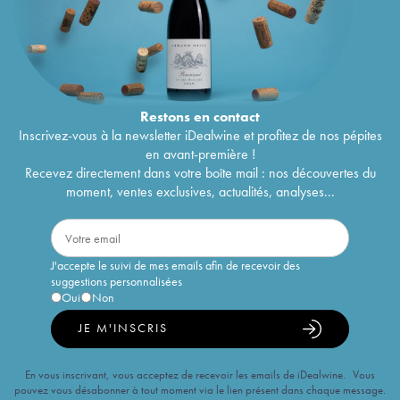
Restons en
contact
Inscrivez-vous à la newsletter iDealwine et profitez de nos pépites
en avant-première !
Recevez directement dans votre boîte mail : nos découvertes du
moment, ventes exclusives, actualités, analyses...
J'accepte le suivi de mes emails afin de recevoir des
suggestions personnalisées
Oui
Non
JE M'INSCRIS
En vous inscrivant, vous acceptez de recevoir les emails de iDealwine. Vous
pouvez vous désabonner à tout moment via le lien présent dans chaque message.