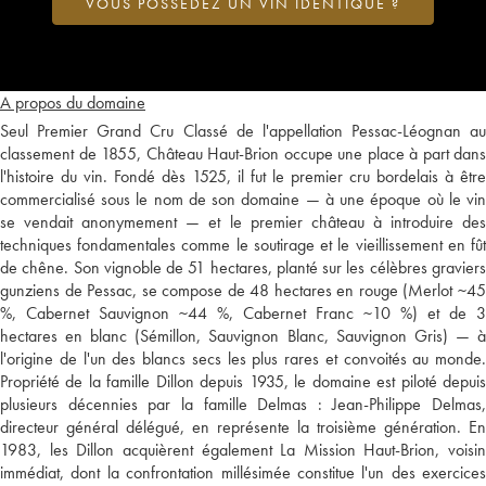
VOUS POSSÉDEZ UN VIN IDENTIQUE ?
A propos du domaine
Seul Premier Grand Cru Classé de l'appellation Pessac-Léognan au
classement de 1855, Château Haut-Brion occupe une place à part dans
l'histoire du vin. Fondé dès 1525, il fut le premier cru bordelais à être
commercialisé sous le nom de son domaine — à une époque où le vin
se vendait anonymement — et le premier château à introduire des
techniques fondamentales comme le soutirage et le vieillissement en fût
de chêne. Son vignoble de 51 hectares, planté sur les célèbres graviers
gunziens de Pessac, se compose de 48 hectares en rouge (Merlot ~45
%, Cabernet Sauvignon ~44 %, Cabernet Franc ~10 %) et de 3
hectares en blanc (Sémillon, Sauvignon Blanc, Sauvignon Gris) — à
l'origine de l'un des blancs secs les plus rares et convoités au monde.
Propriété de la famille Dillon depuis 1935, le domaine est piloté depuis
plusieurs décennies par la famille Delmas : Jean-Philippe Delmas,
directeur général délégué, en représente la troisième génération. En
1983, les Dillon acquièrent également La Mission Haut-Brion, voisin
immédiat, dont la confrontation millésimée constitue l'un des exercices