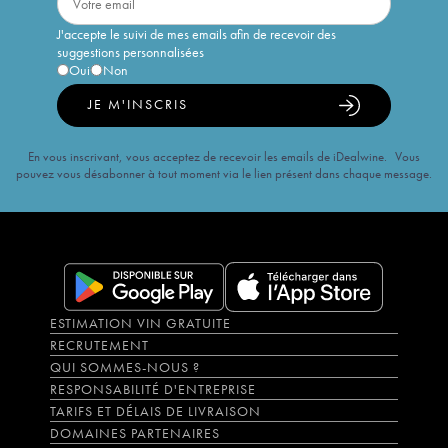
J'accepte le suivi de mes emails afin de recevoir des
suggestions personnalisées
Oui
Non
JE M'INSCRIS
En vous inscrivant, vous acceptez de recevoir les emails de iDealwine. Vous
pouvez vous désabonner à tout moment via le lien présent dans chaque message.
ESTIMATION VIN GRATUITE
RECRUTEMENT
QUI SOMMES-NOUS ?
RESPONSABILITÉ D'ENTREPRISE
TARIFS ET DÉLAIS DE LIVRAISON
DOMAINES PARTENAIRES