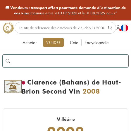
🚚
Vendeurs :
transport offert pour toute demande d’estimation de
vos vins
transmise entre le 01.07.2026 et le 31.08.2026 inclus*
Acheter
Cote
Encyclopédie
VENDRE
Clarence (Bahans) de Haut-
Brion Second Vin
2008
Millésime