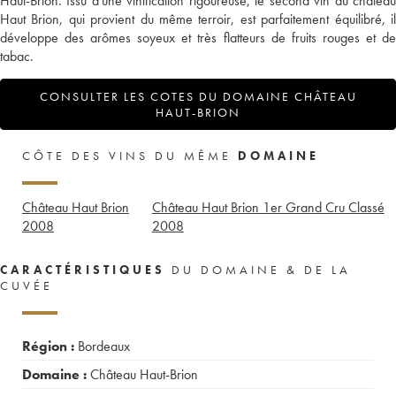
Haut-Brion. Issu d'une vinification rigoureuse, le second vin du château
Haut Brion, qui provient du même terroir, est parfaitement équilibré, il
développe des arômes soyeux et très flatteurs de fruits rouges et de
tabac.
CONSULTER LES COTES DU DOMAINE CHÂTEAU
HAUT-BRION
CÔTE DES VINS DU MÊME
DOMAINE
Château Haut Brion
Château Haut Brion 1er Grand Cru Classé
2008
2008
CARACTÉRISTIQUES
DU DOMAINE & DE LA
CUVÉE
Région :
Bordeaux
Domaine :
Château Haut-Brion