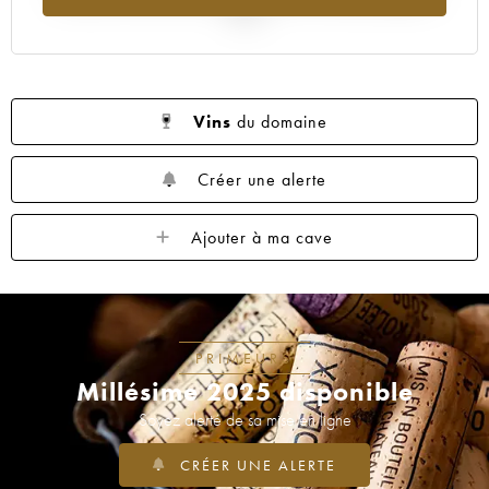
2025
Vins
du domaine
Créer une alerte
Ajouter à ma cave
PRIMEURS
Millésime 2025 disponible
Soyez alerté de sa mise en ligne
CRÉER UNE ALERTE