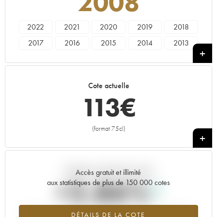
2008
2022
2021
2020
2019
2018
2017
2016
2015
2014
2013
2012
2011
2010
2009
2008
2007
2006
2005
2004
2003
Cote actuelle
2002
2001
2000
1999
1998
113
€
1997
1996
1995
1994
1993
1992
1991
1990
1989
1988
(format 75cl)
+
1987
1986
1985
1983
1982
1980
----
Tendance actuelle de la cote
Accès gratuit et illimité
+2.86%
aux statistiques de plus de 150 000 cotes
Tendance à la hausse du millésime 2008 en 2026 par rapport à
DÉTAILS DE LA COTE